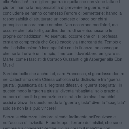
alla Palestina! La migliore guerra è quella che non viene fatta e i
più forti hanno la responsabilità di prevenire le guerre, e di
concluderle se hanno commesso l’errore di permetterle: hanno la
responsabilità di strutturare un contesto di pace per chi si
percepisce ancora come nemico. Non occorrono mediatori, ma
occorre che i più forti guardino dentro di sé e riconoscano le
proprie contraddizioni! Ad esempio, occorre che chi si professa
cristiano comprenda che Gesù cacciò via i mercanti dal Tempio e
che il cristianesimo è incompatibile con la finanza; ne consegue
che, se la Terra è un Tempio, i mercanti dovrebbero emigrare su
Marte, come i fascisti di Corrado Guzzanti o gli Asperger alla Elon
Musk!
Sarebbe bello che anche Lei, caro Francesco, si guardasse dentro:
nel Catechismo della Chiesa cattolica si fa distinzione tra “guerra
giusta”, giustificata dalla “legittima difesa”, e “guerra sbagliata”. In
questo modo la “guerra giusta” diventa “sbagliata” solo grazie al
numero di morti: la generazione distrutta in Ucraina, i bambini
uccisi a Gaza. In questo modo la “guerra giusta” diventa “sbagliata”
solo se non la si può vincere!
Senza la chiarezza interiore si cade facilmente nell’equivoco e
nell’accusa di faziosità! È, purtroppo, l’errore dei mistici, che sono
sempre lì a chiedersi “Perché Dio ha creato il male?” e non