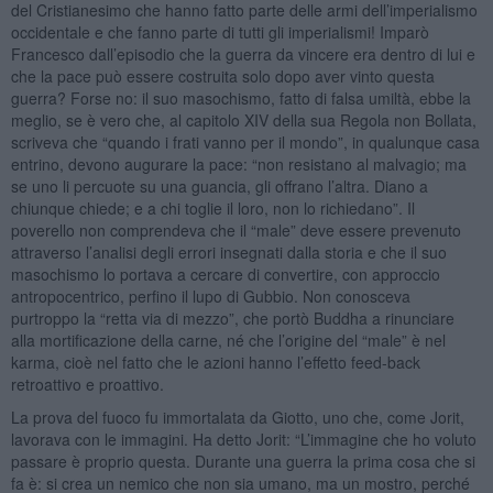
del Cristianesimo che hanno fatto parte delle armi dell’imperialismo
occidentale e che fanno parte di tutti gli imperialismi! Imparò
Francesco dall’episodio che la guerra da vincere era dentro di lui e
che la pace può essere costruita solo dopo aver vinto questa
guerra? Forse no: il suo masochismo, fatto di falsa umiltà, ebbe la
meglio, se è vero che, al capitolo XIV della sua Regola non Bollata,
scriveva che “quando i frati vanno per il mondo”, in qualunque casa
entrino, devono augurare la pace: “non resistano al malvagio; ma
se uno li percuote su una guancia, gli offrano l’altra. Diano a
chiunque chiede; e a chi toglie il loro, non lo richiedano”. Il
poverello non comprendeva che il “male” deve essere prevenuto
attraverso l’analisi degli errori insegnati dalla storia e che il suo
masochismo lo portava a cercare di convertire, con approccio
antropocentrico, perfino il lupo di Gubbio. Non conosceva
purtroppo la “retta via di mezzo”, che portò Buddha a rinunciare
alla mortificazione della carne, né che l’origine del “male” è nel
karma, cioè nel fatto che le azioni hanno l’effetto feed-back
retroattivo e proattivo.
La prova del fuoco fu immortalata da Giotto, uno che, come Jorit,
lavorava con le immagini. Ha detto Jorit: “L’immagine che ho voluto
passare è proprio questa. Durante una guerra la prima cosa che si
fa è: si crea un nemico che non sia umano, ma un mostro, perché