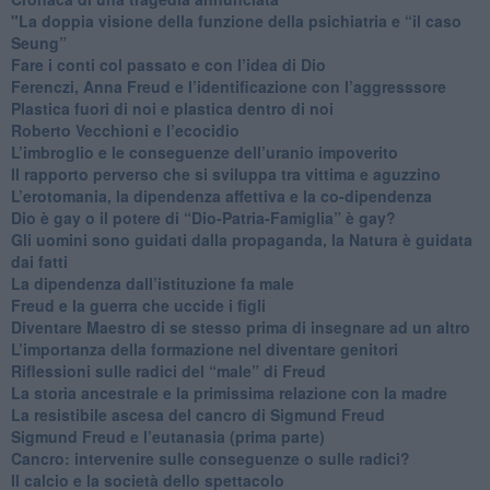
"​La doppia visione della funzione della psichiatria e “il caso
Seung”
​Fare i conti col passato e con l’idea di Dio
​Ferenczi, Anna Freud e l’identificazione con l’aggresssore
Plastica fuori di noi e plastica dentro di noi
​Roberto Vecchioni e l’ecocidio
​L’imbroglio e le conseguenze dell’uranio impoverito
​Il rapporto perverso che si sviluppa tra vittima e aguzzino
L’erotomania, la dipendenza affettiva e la co-dipendenza
​Dio è gay o il potere di “Dio-Patria-Famiglia” è gay?
​Gli uomini sono guidati dalla propaganda, la Natura è guidata
dai fatti
La dipendenza dall’istituzione fa male
​Freud e la guerra che uccide i figli
​Diventare Maestro di se stesso prima di insegnare ad un altro
L’importanza della formazione nel diventare genitori
Riflessioni sulle radici del “male” di Freud
​La storia ancestrale e la primissima relazione con la madre
​La resistibile ascesa del cancro di Sigmund Freud
Sigmund Freud e l’eutanasia (prima parte)
Cancro: intervenire sulle conseguenze o sulle radici?
​Il calcio e la società dello spettacolo