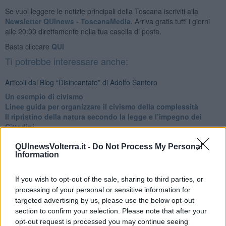
Se vuoi leggere le notizie principali della Toscana iscriviti alla
Newsletter QUInews - ToscanaMedia.
Arriva gratis tutti i giorni
alle 20:00 direttamente nella tua casella di posta.
Basta cliccare
QUI
Ti potrebbe interessare anche:
Articoli dal Blog “Disincantato” di Adolfo Santoro
​Un esempio di civismo
​Linee guida per organizzare il civismo della complessità
​Il ripristino della natura secondo la legge e l’impegno dei
Cittadini
Il nesso tra cambiamenti climatici e salute umana
Tutti morimmo a stento (3)
QUInewsVolterra.it -
Do Not Process My Personal
Information
Tutti morimmo a stento (2)
​Tutti morimmo a stento (1)
IL CORRIDOIO BLU il resoconto del convegno
If you wish to opt-out of the sale, sharing to third parties, or
Un manuale essenziale per seguire il CORRIDOIO BLU
processing of your personal or sensitive information for
Il corridoio blu
targeted advertising by us, please use the below opt-out
​Il cronoprogramma ottimale verso il full electric sui traghetti
section to confirm your selection. Please note that after your
​I costi dell’adeguamento al cold ironing
opt-out request is processed you may continue seeing