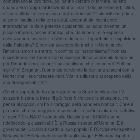
compravano le loro terre, poi hanno cercato di tornare indietro
quando era troppo tardi diventando i martiri dei petrolieri ed, infine,
si sono affidati al terrorismo e agli estremismi? I sionisti che prima
si sono insediati nella terra altrui, sostenuti dai ricchi ebrei
internazionali e dalle potenze occidentali, poi sono diventati un
piccolo impero, anche atomico, che, da impero, si è espanso
colonizzando, usando il “divide et impera”, l’apartheid e l’espulsione
dalla Palestina? E non sta succedendo anche in Ucraina che
l’imperialismo sia entrato in conflitto col nazionalismo? Non sta
succedendo che l’uomo non si accorge di non avere più tempo né
per l’imperialismo, né per il nazionalismo; che, come nel “Settimo
sigillo” di Bergman, l’uomo sta perdendo la partita a scacchi con la
Morte; che il suo “credere nella Vita” sia illusorio al cospetto della
sua “irresponsabilità”?
Ciò che soprattutto ho apprezzato nella Sua intervista alla TV
svizzera è stata la frase “Il più forte è chi vede la situazione, chi
pensa al popolo, chi ha il coraggio della bandiera bianca.”. Chi è il
più forte, che ha maggiore responsabilità nell’intavolare la trattativa
di pace? È la NATO rispetto alla Russia (ma i BRICS stanno
ridefinendo la classifica!)! È la Russia rispetto all’Ucraina! È il
governo dell’Ucraina rispetto al suo popolo! È l’Occidente rispetto a
Netanyahu! È Netanyahu rispetto agli ostaggi! È Hamas rispetto