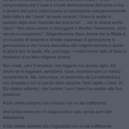
comprendono che il male è il frutto dell’evoluzione dell’uomo e che
è dovere dell’uomo interrompere la trasmissione intergenerazionale
della follia e dei “credo” ad essa correlati. Girare le spalle al
passato dopo aver imparato dai suoi errori … non lo diceva anche
Gesù? “Non sono venuto a distruggere il Vecchio Testamento, sono
venuto a completarlo!”. Elegantemente Gesù diceva che la Bibbia è
un mucchio di fandonie e di follie trasmesse di generazione in
generazione e che l’unica alternativa alle religioni storiche è quella
di girare loro le spalle. Ma, purtroppo, i mistici hanno fatto di Gesù il
fondatore di un’altra religione storica!
Non credo, caro Francesco, che leggerà mai queste righe. Ed
anche se le leggesse, sarebbero, forse, eccessive per un mistico
comprenderle. Ma, comunque, mi accomiato da Lei salutandoLa
con simpatia e con le parole della canzone “Solo lepido a Dios” (A
Dio chiedo soltanto), che l’autore, Leon Gieco ha cantato alla Sua
presenza:
A Dio chiedo soltanto che il dolore non mi sia indifferente,
che l’arida morte non mi colga vuoto e solo, senza aver fatto
abbastanza.
A Dio chiedo soltanto che l’ingiustizia non mi sia indifferente,