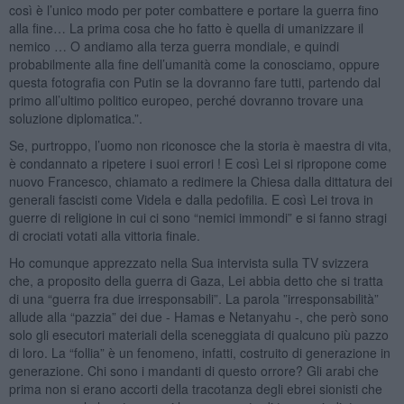
così è l’unico modo per poter combattere e portare la guerra fino
alla fine… La prima cosa che ho fatto è quella di umanizzare il
nemico … O andiamo alla terza guerra mondiale, e quindi
probabilmente alla fine dell’umanità come la conosciamo, oppure
questa fotografia con Putin se la dovranno fare tutti, partendo dal
primo all’ultimo politico europeo, perché dovranno trovare una
soluzione diplomatica.”.
Se, purtroppo, l’uomo non riconosce che la storia è maestra di vita,
è condannato a ripetere i suoi errori ! E così Lei si ripropone come
nuovo Francesco, chiamato a redimere la Chiesa dalla dittatura dei
generali fascisti come Videla e dalla pedofilia. E così Lei trova in
guerre di religione in cui ci sono “nemici immondi” e si fanno stragi
di crociati votati alla vittoria finale.
Ho comunque apprezzato nella Sua intervista sulla TV svizzera
che, a proposito della guerra di Gaza, Lei abbia detto che si tratta
di una “guerra fra due irresponsabili”. La parola ”irresponsabilità”
allude alla “pazzia” dei due - Hamas e Netanyahu -, che però sono
solo gli esecutori materiali della sceneggiata di qualcuno più pazzo
di loro. La “follia” è un fenomeno, infatti, costruito di generazione in
generazione. Chi sono i mandanti di questo orrore? Gli arabi che
prima non si erano accorti della tracotanza degli ebrei sionisti che