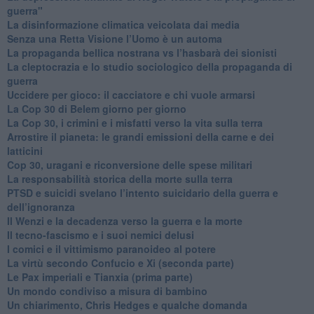
guerra"
​La disinformazione climatica veicolata dai media
Senza una Retta Visione l’Uomo è un automa
​La propaganda bellica nostrana vs l’hasbarà dei sionisti
​La cleptocrazia e lo studio sociologico della propaganda di
guerra
​Uccidere per gioco: il cacciatore e chi vuole armarsi
​La Cop 30 di Belem giorno per giorno
La Cop 30, i crimini e i misfatti verso la vita sulla terra
Arrostire il pianeta: le grandi emissioni della carne e dei
latticini
​Cop 30, uragani e riconversione delle spese militari
La responsabilità storica della morte sulla terra
PTSD e suicidi svelano l’intento suicidario della guerra e
dell’ignoranza
Il Wenzi e la decadenza verso la guerra e la morte
​Il tecno-fascismo e i suoi nemici delusi
​I comici e il vittimismo paranoideo al potere
​La virtù secondo Confucio e Xi (seconda parte)
Le Pax imperiali e Tianxia (prima parte)
Un mondo condiviso a misura di bambino
​Un chiarimento, Chris Hedges e qualche domanda