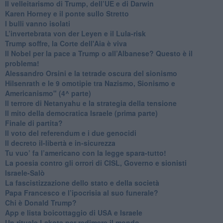
Il velleitarismo di Trump, dell’UE e di Darwin
​Karen Horney e il ponte sullo Stretto
​I bulli vanno isolati
L’invertebrata von der Leyen e il Lula-risk
Trump soffre, la Corte dell'Aia è viva
​Il Nobel per la pace a Trump o all’Albanese? Questo è il
problema!
​Alessandro Orsini e la tetrade oscura del sionismo
​Hilsenrath e le 9 omotipie tra Nazismo, Sionismo e
Americanismo" (4^ parte)
​Il terrore di Netanyahu e la strategia della tensione
Il mito della democratica Israele (prima parte)
​Finale di partita?
​Il voto del referendum e i due genocidi
Il decreto il-libertà e in-sicurezza
Tu vuo’ fa l’americano con la legge spara-tutto!
La poesia contro gli orrori di CISL, Governo e sionisti
Israele-Salò
​La fascistizzazione dello stato e della società
Papa Francesco e l’ipocrisia al suo funerale?
​Chi è Donald Trump?
App e lista boicottaggio di USA e Israele
​Un rituale Lakota per redimere il mondo