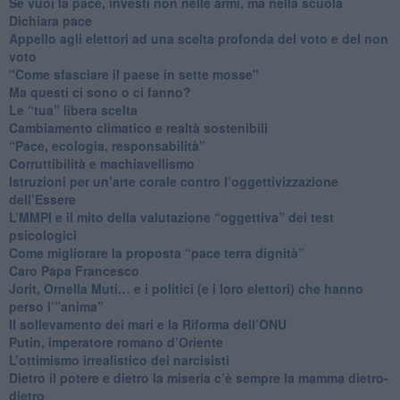
​Se vuoi la pace, investi non nelle armi, ma nella scuola
​Dichiara pace
​Appello agli elettori ad una scelta profonda del voto e del non
voto
"Come sfasciare il paese in sette mosse"
​Ma questi ci sono o ci fanno?
​Le “tua” libera scelta
Cambiamento climatico e realtà sostenibili
“Pace, ecologia, responsabilità”
​Corruttibilità e machiavellismo
Istruzioni per un’arte corale contro l’oggettivizzazione
dell’Essere
​L’MMPI e il mito della valutazione “oggettiva” dei test
psicologici
Come migliorare la proposta “pace terra dignità”
Caro Papa Francesco
​Jorit, Ornella Muti… e i politici (e i loro elettori) che hanno
perso l’”anima”
​Il sollevamento dei mari e la Riforma dell’ONU
Putin, imperatore romano d’Oriente
​L’ottimismo irrealistico dei narcisisti
​Dietro il potere e dietro la miseria c’è sempre la mamma dietro-
dietro