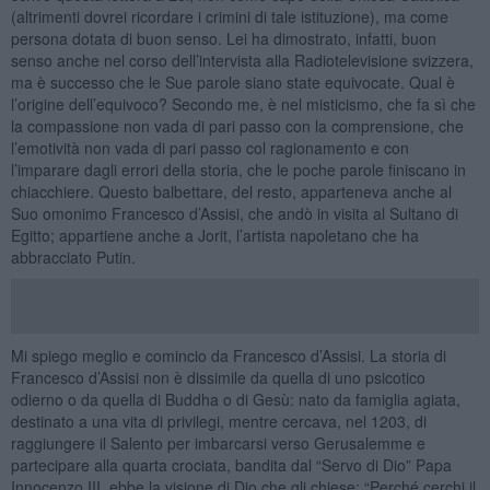
(altrimenti dovrei ricordare i crimini di tale istituzione), ma come
persona dotata di buon senso. Lei ha dimostrato, infatti, buon
senso anche nel corso dell’intervista alla Radiotelevisione svizzera,
ma è successo che le Sue parole siano state equivocate. Qual è
l’origine dell’equivoco? Secondo me, è nel misticismo, che fa sì che
la compassione non vada di pari passo con la comprensione, che
l’emotività non vada di pari passo col ragionamento e con
l’imparare dagli errori della storia, che le poche parole finiscano in
chiacchiere. Questo balbettare, del resto, apparteneva anche al
Suo omonimo Francesco d’Assisi, che andò in visita al Sultano di
Egitto; appartiene anche a Jorit, l’artista napoletano che ha
abbracciato Putin.
Mi spiego meglio e comincio da Francesco d’Assisi. La storia di
Francesco d’Assisi non è dissimile da quella di uno psicotico
odierno o da quella di Buddha o di Gesù: nato da famiglia agiata,
destinato a una vita di privilegi, mentre cercava, nel 1203, di
raggiungere il Salento per imbarcarsi verso Gerusalemme e
partecipare alla quarta crociata, bandita dal “Servo di Dio” Papa
Innocenzo III, ebbe la visione di Dio che gli chiese: “Perché cerchi il