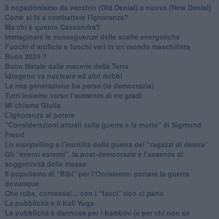
Il negazionismo da vecchio (Old Denial) a nuovo (New Denial)
Come si fa a combattere l'ignoranza?
Ma chi è questo Cassandra?
Immaginare le conseguenze delle scelte energetiche
​Fuochi d’artificio e fuochi veri in un mondo maschilista
Buon 2024 ?
​Buon Natale dalle macerie della Terra
​Idrogeno vs nucleare ed altri dubbi
​La mia generazione ha perso (la democrazia)
​Tutti insieme verso l’aumento di tre gradi
Mi chiamo Giulia
L’ignoranza al potere
​“Considerazioni attuali sulla guerra e la morte" di Sigmund
Freud
​Lo storytelling e l’inutilità della guerra dei “ragazzi di destra”
​Gli “eventi esterni”, la post-democrazia e l’assenza di
soggettività delle masse
​Il populismo di “Bibi” per l’Occidente: portare la guerra
dovunque
​Che roba, contessa!... con i “fasci” non ci parlo
La pubblicità e il Kali Yuga
​La pubblicità è dannosa per i bambini (e per chi non sa