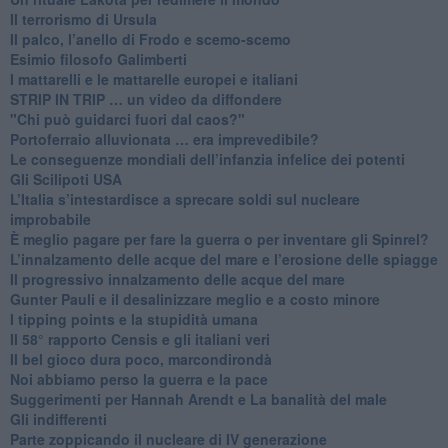
Il terrorismo di Ursula
​Il palco, l’anello di Frodo e scemo-scemo
Esimio filosofo Galimberti
​I mattarelli e le mattarelle europei e italiani
​STRIP IN TRIP … un video da diffondere
"Chi può guidarci fuori dal caos?"
​Portoferraio alluvionata … era imprevedibile?
Le conseguenze mondiali dell’infanzia infelice dei potenti
​Gli Scilipoti USA
L’Italia s’intestardisce a sprecare soldi sul nucleare
improbabile
È meglio pagare per fare la guerra o per inventare gli Spinrel?
​L’innalzamento delle acque del mare e l’erosione delle spiagge
​Il progressivo innalzamento delle acque del mare
​Gunter Pauli e il desalinizzare meglio e a costo minore
I tipping points e la stupidità umana
​Il 58° rapporto Censis e gli italiani veri
​Il bel gioco dura poco, marcondirondà
Noi abbiamo perso la guerra e la pace
Suggerimenti per Hannah Arendt e La banalità del male
​Gli indifferenti
Parte zoppicando il nucleare di IV generazione