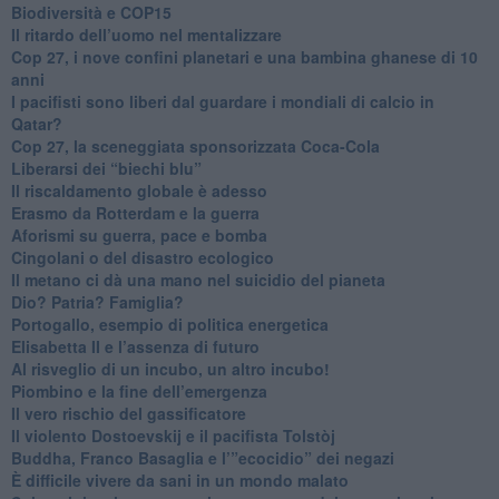
Biodiversità e COP15
​Il ritardo dell’uomo nel mentalizzare
​Cop 27, i nove confini planetari e una bambina ghanese di 10
anni
​I pacifisti sono liberi dal guardare i mondiali di calcio in
Qatar?
​Cop 27, la sceneggiata sponsorizzata Coca-Cola
​Liberarsi dei “biechi blu”
Il riscaldamento globale è adesso
​Erasmo da Rotterdam e la guerra
​Aforismi su guerra, pace e bomba
Cingolani o del disastro ecologico
​Il metano ci dà una mano nel suicidio del pianeta
​Dio? Patria? Famiglia?
Portogallo, esempio di politica energetica
​Elisabetta II e l’assenza di futuro
Al risveglio di un incubo, un altro incubo!
​Piombino e la fine dell’emergenza
​Il vero rischio del gassificatore
​Il violento Dostoevskij e il pacifista Tolstòj
​Buddha, Franco Basaglia e l’”ecocidio” dei negazi
​È difficile vivere da sani in un mondo malato