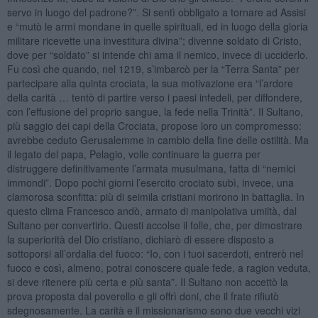
servo in luogo del padrone?”. Si sentì obbligato a tornare ad Assisi
e “mutò le armi mondane in quelle spirituali, ed in luogo della gloria
militare ricevette una investitura divina”; divenne soldato di Cristo,
dove per “soldato” si intende chi ama il nemico, invece di ucciderlo.
Fu così che quando, nel 1219, s’imbarcò per la “Terra Santa” per
partecipare alla quinta crociata, la sua motivazione era “l’ardore
della carità … tentò di partire verso i paesi infedeli, per diffondere,
con l’effusione del proprio sangue, la fede nella Trinità”. Il Sultano,
più saggio dei capi della Crociata, propose loro un compromesso:
avrebbe ceduto Gerusalemme in cambio della fine delle ostilità. Ma
il legato del papa, Pelagio, volle continuare la guerra per
distruggere definitivamente l’armata musulmana, fatta di “nemici
immondi”. Dopo pochi giorni l’esercito crociato subì, invece, una
clamorosa sconfitta: più di seimila cristiani morirono in battaglia. In
questo clima Francesco andò, armato di manipolativa umiltà, dal
Sultano per convertirlo. Questi accolse il folle, che, per dimostrare
la superiorità del Dio cristiano, dichiarò di essere disposto a
sottoporsi all’ordalia del fuoco: “Io, con i tuoi sacerdoti, entrerò nel
fuoco e così, almeno, potrai conoscere quale fede, a ragion veduta,
si deve ritenere più certa e più santa”. Il Sultano non accettò la
prova proposta dal poverello e gli offrì doni, che il frate rifiutò
sdegnosamente. La carità e il missionarismo sono due vecchi vizi