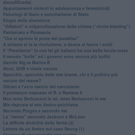
decodificarla)
​Appuntamenti violenti in adolescenza e femminicidi
​Psicologi di Stato e autoritarismo di Stato
Elogio della diserzione
“Odiatori” e colpevolizzazione della vittima (“victim blaming”)
​Patriarcato e Piromania
"Ora si aprono le porte del paradiso"
​A sinistra si fa la rivoluzione, a destra si fanno i soldi
​Il “Presidente” (e con lei gli italiani) ha una bella faccia tosta
​Il mondo “bolle” ed i governi sono ancora più bolliti
​Gentile Sig.ra Marina B
​Alcol, GHB e triade oscura
​Specchio, specchio delle mie brame, chi è il politico più
oscuro del reame?
​Gibran e l’arco marcio del narcisismo
​Il prematuro trapasso di B. e Ramses II
​Non temo Berlusconi in sé, temo Berlusconi in me
​Mie risposte al mio Amico-psichiatra
​Secondo Porges e secondo me
​La “mente” secondo Jackson e McLean
La difficile dicibilità della Verità (2)
​Lettera da un Amico sul caso Seung (1)
​Cronaca di una tragedia annunciata