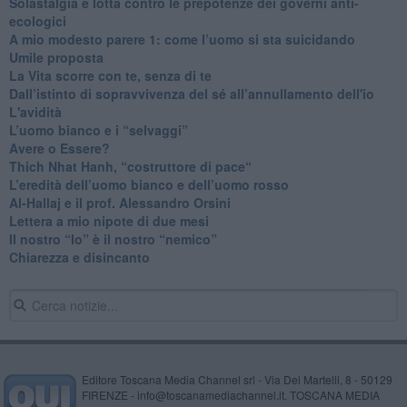
Solastalgia e lotta contro le prepotenze dei governi anti-
ecologici
​A mio modesto parere 1: come l’uomo si sta suicidando
​Umile proposta
​La Vita scorre con te, senza di te
​Dall’istinto di sopravvivenza del sé all’annullamento dell'io
L'avidità
​L’uomo bianco e i “selvaggi”
​Avere o Essere?
​Thich Nhat Hanh, “costruttore di pace“
​L’eredità dell’uomo bianco e dell’uomo rosso
Al-Hallaj e il prof. Alessandro Orsini
​Lettera a mio nipote di due mesi
​Il nostro “Io” è il nostro “nemico”
​Chiarezza e disincanto
Editore Toscana Media Channel srl - Via Dei Martelli, 8 - 50129
FIRENZE - info@toscanamediachannel.it. TOSCANA MEDIA