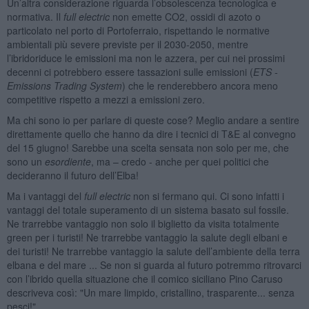
Un’altra considerazione riguarda l’obsolescenza tecnologica e
normativa. Il
full electric
non emette CO2, ossidi di azoto o
particolato nel porto di Portoferraio, rispettando le normative
ambientali più severe previste per il 2030-2050, mentre
l’ibridoriduce le emissioni ma non le azzera, per cui nei prossimi
decenni ci potrebbero essere tassazioni sulle emissioni (
ETS -
Emissions Trading System
) che le renderebbero ancora meno
competitive rispetto a mezzi a emissioni zero.
Ma chi sono io per parlare di queste cose? Meglio andare a sentire
direttamente quello che hanno da dire i tecnici di T&E al convegno
del 15 giugno! Sarebbe una scelta sensata non solo per me, che
sono un
esordiente
, ma – credo - anche per quei politici che
decideranno il futuro dell’Elba!
Ma i vantaggi del
full electric
non si fermano qui. Ci sono infatti i
vantaggi del totale superamento di un sistema basato sul fossile.
Ne trarrebbe vantaggio non solo il biglietto da visita totalmente
green per i turisti! Ne trarrebbe vantaggio la salute degli elbani e
dei turisti! Ne trarrebbe vantaggio la salute dell’ambiente della terra
elbana e del mare ... Se non si guarda al futuro potremmo ritrovarci
con l’ibrido quella situazione che il comico siciliano Pino Caruso
descriveva così: "Un mare limpido, cristallino, trasparente... senza
pesci!".