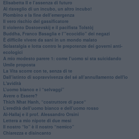
​Elisabetta II e l’assenza di futuro
Al risveglio di un incubo, un altro incubo!
​Piombino e la fine dell’emergenza
​Il vero rischio del gassificatore
​Il violento Dostoevskij e il pacifista Tolstòj
​Buddha, Franco Basaglia e l’”ecocidio” dei negazi
​È difficile vivere da sani in un mondo malato
Solastalgia e lotta contro le prepotenze dei governi anti-
ecologici
​A mio modesto parere 1: come l’uomo si sta suicidando
​Umile proposta
​La Vita scorre con te, senza di te
​Dall’istinto di sopravvivenza del sé all’annullamento dell'io
L'avidità
​L’uomo bianco e i “selvaggi”
​Avere o Essere?
​Thich Nhat Hanh, “costruttore di pace“
​L’eredità dell’uomo bianco e dell’uomo rosso
Al-Hallaj e il prof. Alessandro Orsini
​Lettera a mio nipote di due mesi
​Il nostro “Io” è il nostro “nemico”
​Chiarezza e disincanto