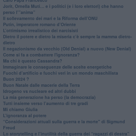
​Jorit, Ornella Muti… e i politici (e i loro elettori) che hanno
perso l’”anima”
​Il sollevamento dei mari e la Riforma dell’ONU
Putin, imperatore romano d’Oriente
​L’ottimismo irrealistico dei narcisisti
​Dietro il potere e dietro la miseria c’è sempre la mamma dietro-
dietro
Il negazionismo da vecchio (Old Denial) a nuovo (New Denial)
Come si fa a combattere l'ignoranza?
Ma chi è questo Cassandra?
Immaginare le conseguenze delle scelte energetiche
​Fuochi d’artificio e fuochi veri in un mondo maschilista
Buon 2024 ?
​Buon Natale dalle macerie della Terra
​Idrogeno vs nucleare ed altri dubbi
​La mia generazione ha perso (la democrazia)
​Tutti insieme verso l’aumento di tre gradi
Mi chiamo Giulia
L’ignoranza al potere
​“Considerazioni attuali sulla guerra e la morte" di Sigmund
Freud
​Lo storytelling e l’inutilità della guerra dei “ragazzi di destra”