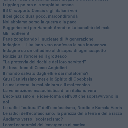
I tipping points e la stupidità umana
​Il 58° rapporto Censis e gli italiani veri
​Il bel gioco dura poco, marcondirondà
Noi abbiamo perso la guerra e la pace
Suggerimenti per Hannah Arendt e La banalità del male
​Gli indifferenti
Parte zoppicando il nucleare di IV generazione
​Indagine … l’italiano vero confessa la sua innocenza
Indagine su un cittadino al di sopra di ogni sospetto
Notizie tra l'orrore ed il grottesco
"La protervia dei ricchi e dei loro servitori"
S’i fossi foco di Cecco Angiolieri
​Il mondo salvato dagli elfi e dai mutaforma?
Gru (Cattivissimo me) e lo Spirito di Goebbels
​La mal-destra, la mal-sinistra e il mal-tecnico
​La venerazione masochistica di un italiano vero
​L’eco-nazismo e le idee-forma dell’800 che sopravvivono in
noi
​Le radici “culturali” dell’ecofascismo, Nordio e Kamala Harris
Le radici dell’ecofascismo: la purezza della terra e della razza
Andiamo verso l’ecofascismo?
I costi economici dell’emergenza climatica