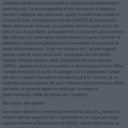
colonnine ad alta potenza durante le operazioni di carico/scarico
(
cold ironing
). La sua prospettiva di vita economica è altissima
perché il risparmio sul carburante ripaga l'investimento iniziale in
circa 8-12 anni. L’investimento Iniziale (CAPEX) fa sembrare la
flotta elettrica più onerosa: un traghetto elettrico costa circa il 25-
40% in più di uno diesel, principalmente a causa del pacco batterie.
Ma ordinare 4-6 unità medio-piccole identiche (serie) permette di
abbattere i costi di progettazione e di beneficiare di economie di
scala nella produzione, il che non avviene con i grandi traghetti
spesso costruiti come pezzi unici. Il sorpasso del full electric
rispetto all’ibrido avviene, però, soprattutto nei costi operativi
(OPEX), specialmente in un contesto di alta frequenza come l’Elba:
il
break-even point
(il punto di pareggio) tra l’investimento iniziale
più alto e i risparmi operativi è stimato tra gli 8 e i 10 anni: se un
traghetto resta in servizio 30 anni, il Ritorno dell’Investimento (ROI)
permette un enorme risparmio netto per l’armatore e,
potenzialmente, tariffe più basse per i residenti.
Ma ci sono altri aspetti!
Un motore diesel ha un’efficienza termica del 40-45%, mentre un
motore elettrico supera il 90%. L’elettricità ha un costo per miglio
nautico inferiore al Marine Gas Oil (MGO): con il Cold Ironing, le