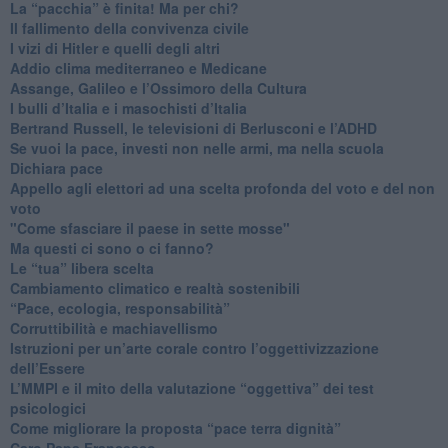
​La “pacchia” è finita! Ma per chi?
​Il fallimento della convivenza civile
​I vizi di Hitler e quelli degli altri
Addio clima mediterraneo e Medicane
​Assange, Galileo e l’Ossimoro della Cultura
​I bulli d’Italia e i masochisti d’Italia
​Bertrand Russell, le televisioni di Berlusconi e l’ADHD
​Se vuoi la pace, investi non nelle armi, ma nella scuola
​Dichiara pace
​Appello agli elettori ad una scelta profonda del voto e del non
voto
"Come sfasciare il paese in sette mosse"
​Ma questi ci sono o ci fanno?
​Le “tua” libera scelta
Cambiamento climatico e realtà sostenibili
“Pace, ecologia, responsabilità”
​Corruttibilità e machiavellismo
Istruzioni per un’arte corale contro l’oggettivizzazione
dell’Essere
​L’MMPI e il mito della valutazione “oggettiva” dei test
psicologici
Come migliorare la proposta “pace terra dignità”
Caro Papa Francesco