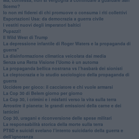
Scemo?
​Io non mi fiderei di chi promuove o consuma i riti collettivi
Esportazioni Usa: da democrazia a guerra civile
​I vestiti nuovi degli imperatori baltici
​Pupazzi!
​Il Wild West di Trump
​La depressione infantile di Roger Waters e la propaganda di
guerra"
​La disinformazione climatica veicolata dai media
Senza una Retta Visione l’Uomo è un automa
​La propaganda bellica nostrana vs l’hasbarà dei sionisti
​La cleptocrazia e lo studio sociologico della propaganda di
guerra
​Uccidere per gioco: il cacciatore e chi vuole armarsi
​La Cop 30 di Belem giorno per giorno
La Cop 30, i crimini e i misfatti verso la vita sulla terra
Arrostire il pianeta: le grandi emissioni della carne e dei
latticini
​Cop 30, uragani e riconversione delle spese militari
La responsabilità storica della morte sulla terra
PTSD e suicidi svelano l’intento suicidario della guerra e
dell’ignoranza