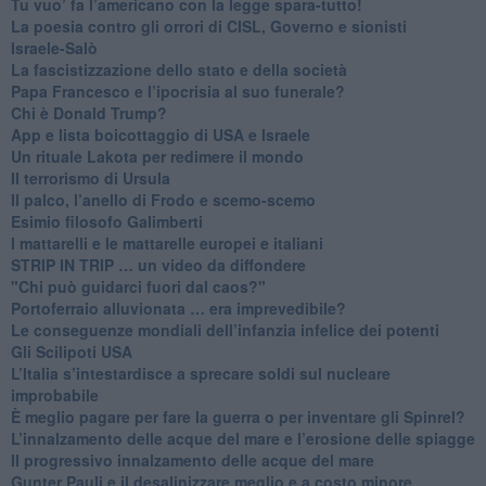
Tu vuo’ fa l’americano con la legge spara-tutto!
La poesia contro gli orrori di CISL, Governo e sionisti
Israele-Salò
​La fascistizzazione dello stato e della società
Papa Francesco e l’ipocrisia al suo funerale?
​Chi è Donald Trump?
App e lista boicottaggio di USA e Israele
​Un rituale Lakota per redimere il mondo
Il terrorismo di Ursula
​Il palco, l’anello di Frodo e scemo-scemo
Esimio filosofo Galimberti
​I mattarelli e le mattarelle europei e italiani
​STRIP IN TRIP … un video da diffondere
"Chi può guidarci fuori dal caos?"
​Portoferraio alluvionata … era imprevedibile?
Le conseguenze mondiali dell’infanzia infelice dei potenti
​Gli Scilipoti USA
L’Italia s’intestardisce a sprecare soldi sul nucleare
improbabile
È meglio pagare per fare la guerra o per inventare gli Spinrel?
​L’innalzamento delle acque del mare e l’erosione delle spiagge
​Il progressivo innalzamento delle acque del mare
​Gunter Pauli e il desalinizzare meglio e a costo minore