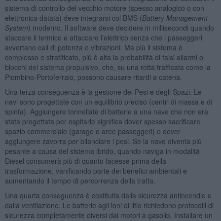
sistema di controllo del vecchio motore (spesso analogico o con
elettronica datata) deve integrarsi col BMS (
Battery Management
System
) moderno. Il software deve decidere in millisecondi quando
staccare il termico e attaccare l’elettrico senza che i passeggeri
avvertano cali di potenza o vibrazioni. Ma più il sistema è
complesso e stratificato, più è alta la probabilità di falsi allarmi o
blocchi del sistema propulsivo, che, su una rotta trafficata come la
Piombino-Portoferraio, possono causare ritardi a catena.
Una terza conseguenza è la gestione dei Pesi e degli Spazi. Le
navi sono progettate con un equilibrio preciso (centri di massa e di
spinta). Aggiungere tonnellate di batterie a una nave che non era
stata progettata per ospitarle significa dover spesso sacrificare
spazio commerciale (garage o aree passeggeri) o dover
aggiungere zavorra per bilanciare i pesi. Se la nave diventa più
pesante a causa del sistema ibrido, quando naviga in modalità
Diesel consumerà più di quanto facesse prima della
trasformazione, vanificando parte dei benefici ambientali e
aumentando il tempo di percorrenza della tratta.
Una quarta conseguenza è costituita dalla sicurezza antincendio e
dalla ventilazione. Le batterie agli ioni di litio richiedono protocolli di
sicurezza completamente diversi dai motori a gasolio. Installare un