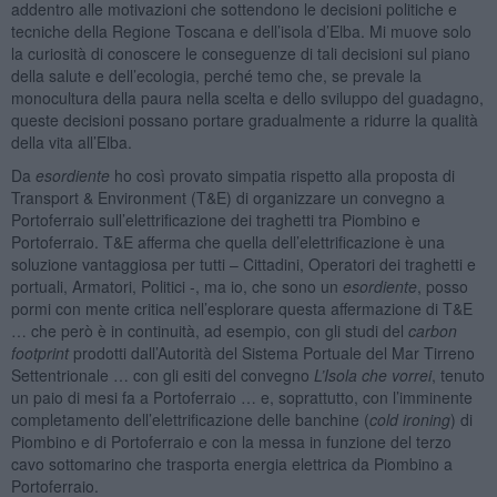
addentro alle motivazioni che sottendono le decisioni politiche e
tecniche della Regione Toscana e dell’isola d’Elba. Mi muove solo
la curiosità di conoscere le conseguenze di tali decisioni sul piano
della salute e dell’ecologia, perché temo che, se prevale la
monocultura della paura nella scelta e dello sviluppo del guadagno,
queste decisioni possano portare gradualmente a ridurre la qualità
della vita all’Elba.
Da
esordiente
ho così provato simpatia rispetto alla proposta di
Transport & Environment (T&E) di organizzare un convegno a
Portoferraio sull’elettrificazione dei traghetti tra Piombino e
Portoferraio. T&E afferma che quella dell’elettrificazione è una
soluzione vantaggiosa per tutti – Cittadini, Operatori dei traghetti e
portuali, Armatori, Politici -, ma io, che sono un
esordiente
, posso
pormi con mente critica nell’esplorare questa affermazione di T&E
… che però è in continuità, ad esempio, con gli studi del
carbon
footprint
prodotti dall’Autorità del Sistema Portuale del Mar Tirreno
Settentrionale … con gli esiti del convegno
L’Isola che vorrei
, tenuto
un paio di mesi fa a Portoferraio … e, soprattutto, con l’imminente
completamento dell’elettrificazione delle banchine (
cold ironing
) di
Piombino e di Portoferraio e con la messa in funzione del terzo
cavo sottomarino che trasporta energia elettrica da Piombino a
Portoferraio.