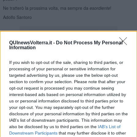
Ne tratterò la prossima volta, ma sempre da
esordiente
!
Adolfo Santoro
QUInewsVolterra.it -
Do Not Process My Personal
Information
Se vuoi leggere le notizie principali della Toscana iscriviti alla
If you wish to opt-out of the sale, sharing to third parties, or
Newsletter QUInews - ToscanaMedia.
Arriva gratis tutti i giorni
processing of your personal or sensitive information for
alle 20:00 direttamente nella tua casella di posta.
targeted advertising by us, please use the below opt-out
Basta cliccare
QUI
section to confirm your selection. Please note that after your
Ti potrebbe interessare anche:
opt-out request is processed you may continue seeing
interest-based ads based on personal information utilized by
Articoli dal Blog “Disincantato” di Adolfo Santoro
us or personal information disclosed to third parties prior to
your opt-out. You may separately opt-out of the further
​Linee guida per organizzare il civismo della complessità
disclosure of your personal information by third parties on the
​Il ripristino della natura secondo la legge e l’impegno dei
IAB’s list of downstream participants. This information may
Cittadini
also be disclosed by us to third parties on the
IAB’s List of
Il nesso tra cambiamenti climatici e salute umana
Tutti morimmo a stento (3)
Downstream Participants
that may further disclose it to other