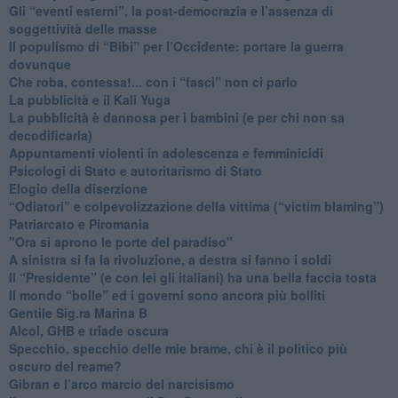
​Gli “eventi esterni”, la post-democrazia e l’assenza di
soggettività delle masse
​Il populismo di “Bibi” per l’Occidente: portare la guerra
dovunque
​Che roba, contessa!... con i “fasci” non ci parlo
La pubblicità e il Kali Yuga
​La pubblicità è dannosa per i bambini (e per chi non sa
decodificarla)
​Appuntamenti violenti in adolescenza e femminicidi
​Psicologi di Stato e autoritarismo di Stato
Elogio della diserzione
“Odiatori” e colpevolizzazione della vittima (“victim blaming”)
​Patriarcato e Piromania
"Ora si aprono le porte del paradiso"
​A sinistra si fa la rivoluzione, a destra si fanno i soldi
​Il “Presidente” (e con lei gli italiani) ha una bella faccia tosta
​Il mondo “bolle” ed i governi sono ancora più bolliti
​Gentile Sig.ra Marina B
​Alcol, GHB e triade oscura
​Specchio, specchio delle mie brame, chi è il politico più
oscuro del reame?
​Gibran e l’arco marcio del narcisismo