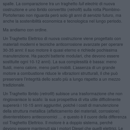
spalle. La comparazione tra un traghetto
full electric
di nuova
costruzione e uno ibrido convertito (
retrofit
) sulla rotta Piombino-
Portoferraio non riguarda però solo gli anni di
servizio
futuro, ma
anche la sostenibilità economica e tecnologica nel lungo periodo.
Ma andiamo con ordine.
Un Traghetto Elettrico di nuova costruzione viene progettato con
materiali moderni e tecniche anticorrosione avanzate per operare
30-35 anni: il suo motore è quasi eterno e richiede pochissima
manutenzione. Ha pacchi batterie modulari, che devono essere
sostituite ogni 10-12 anni). La sua complessità è bassa: meno
fluidi, meno calore, meno parti mobili. L’assenza di un grande
motore a combustione riduce le vibrazioni strutturali, il che può
preservare l’integrità dello scafo più a lungo rispetto a un mezzo
tradizionale.
Un Traghetto Ibrido (
retrofit
) subisce una trasformazione che non
ringiovanisce lo scafo: la sua prospettiva di vita utile difficilmente
supererà i 10-15 anni aggiuntivi, poiché i costi di manutenzione
della struttura metallica (affaticamento dei materiali, corrosione)
diventerebbero antieconomici … e questo è il cuore della differenza
col Traghetto Elettrico. Il motore è a doppio sistema, perché
devono essere mantenuti sia i motori Diesel che quelli elettrici. Le