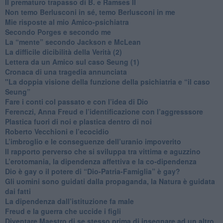
​Il prematuro trapasso di B. e Ramses II
​Non temo Berlusconi in sé, temo Berlusconi in me
​Mie risposte al mio Amico-psichiatra
​Secondo Porges e secondo me
​La “mente” secondo Jackson e McLean
La difficile dicibilità della Verità (2)
​Lettera da un Amico sul caso Seung (1)
​Cronaca di una tragedia annunciata
"​La doppia visione della funzione della psichiatria e “il caso
Seung”
​Fare i conti col passato e con l’idea di Dio
​Ferenczi, Anna Freud e l’identificazione con l’aggresssore
Plastica fuori di noi e plastica dentro di noi
​Roberto Vecchioni e l’ecocidio
​L’imbroglio e le conseguenze dell’uranio impoverito
​Il rapporto perverso che si sviluppa tra vittima e aguzzino
L’erotomania, la dipendenza affettiva e la co-dipendenza
​Dio è gay o il potere di “Dio-Patria-Famiglia” è gay?
​Gli uomini sono guidati dalla propaganda, la Natura è guidata
dai fatti
La dipendenza dall’istituzione fa male
​Freud e la guerra che uccide i figli
​Diventare Maestro di se stesso prima di insegnare ad un altro