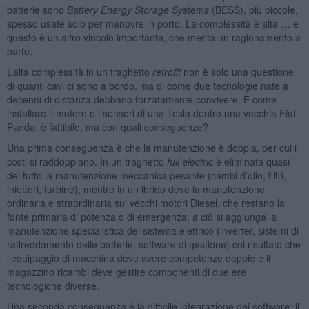
batterie sono
Battery Energy Storage Systems
(BESS), più piccole,
spesso usate solo per manovre in porto. La complessità è alta … e
questo è un altro vincolo importante, che merita un ragionamento a
parte.
L’alta complessità in un traghetto
retrofit
non è solo una questione
di quanti cavi ci sono a bordo, ma di come due tecnologie nate a
decenni di distanza debbano forzatamente convivere. È come
installare il motore e i sensori di una Tesla dentro una vecchia Fiat
Panda: è fattibile, ma con quali conseguenze?
Una prima conseguenza è che la manutenzione è doppia, per cui i
costi si raddoppiano. In un traghetto
full electric
è eliminata quasi
del tutto la manutenzione meccanica pesante (cambi d’olio, filtri,
iniettori, turbine), mentre in un ibrido deve la manutenzione
ordinaria e straordinaria sui vecchi motori Diesel, che restano la
fonte primaria di potenza o di emergenza; a ciò si aggiunga la
manutenzione specialistica del sistema elettrico (inverter, sistemi di
raffreddamento delle batterie, software di gestione) col risultato che
l’equipaggio di macchina deve avere competenze doppie e il
magazzino ricambi deve gestire componenti di due ere
tecnologiche diverse.
Una seconda conseguenza è la difficile integrazione dei software: il