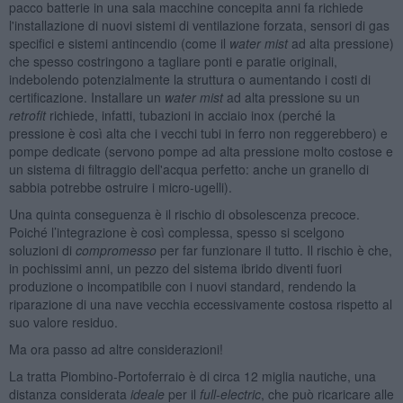
pacco batterie in una sala macchine concepita anni fa richiede
l'installazione di nuovi sistemi di ventilazione forzata, sensori di gas
specifici e sistemi antincendio (come il
water mist
ad alta pressione)
che spesso costringono a tagliare ponti e paratie originali,
indebolendo potenzialmente la struttura o aumentando i costi di
certificazione. Installare un
water mist
ad alta pressione su un
retrofit
richiede, infatti, tubazioni in acciaio inox (perché la
pressione è così alta che i vecchi tubi in ferro non reggerebbero) e
pompe dedicate (servono pompe ad alta pressione molto costose e
un sistema di filtraggio dell'acqua perfetto: anche un granello di
sabbia potrebbe ostruire i micro-ugelli).
Una quinta conseguenza è il rischio di obsolescenza precoce.
Poiché l’integrazione è così complessa, spesso si scelgono
soluzioni di
compromesso
per far funzionare il tutto. Il rischio è che,
in pochissimi anni, un pezzo del sistema ibrido diventi fuori
produzione o incompatibile con i nuovi standard, rendendo la
riparazione di una nave vecchia eccessivamente costosa rispetto al
suo valore residuo.
Ma ora passo ad altre considerazioni!
La tratta Piombino-Portoferraio è di circa 12 miglia nautiche, una
distanza considerata
ideale
per il
full-electric
, che può ricaricare alle