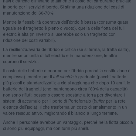
navi elettriche eliminano totalmente il costo del carburante bruciato
in porto per i servizi di bordo. Si stima una riduzione dei costi di
manutenzione del 60-70%.
Mentre la flessibilità operativa dell’ibrido è bassa (consuma quasi
uguale se il traghetto è pieno o vuoto), quella della flotta del full
electric è alta (in inverno si userebbe solo un traghetto con
riduzione dei costi variabili).
La resilienza/avaria dell’ibrido è critica (se si ferma, la tratta salta),
mentre se un’unità di full electric è in manutenzione, le altre
coprono il servizio.
Il costo delle batterie è enorme per l’ibrido perché la sostituzione è
complessa), mentre per il
full electric
è graduale (pacchi batterie
più piccoli e standardizzati); a ciò si aggiunga che dopo 10 anni, le
batterie dei traghetti (che mantengono circa l'80% della capacità)
non sono rifiuti: possono essere spostate a terra per diventare i
sistemi di accumulo per il porto di Portoferraio (
buffer
per la rete
elettrica dell’isola), il che trasforma un costo di smaltimento in un
valore residuo attivo, migliorando il bilancio a lungo termine.
Anche il personale avrebbe un vantaggio, perché nella flotta piccola
ci sono più equipaggi, ma con turni più snelli.