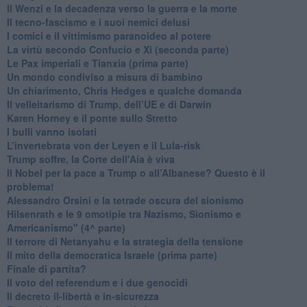
Il Wenzi e la decadenza verso la guerra e la morte
​Il tecno-fascismo e i suoi nemici delusi
​I comici e il vittimismo paranoideo al potere
​La virtù secondo Confucio e Xi (seconda parte)
Le Pax imperiali e Tianxia (prima parte)
Un mondo condiviso a misura di bambino
​Un chiarimento, Chris Hedges e qualche domanda
Il velleitarismo di Trump, dell’UE e di Darwin
​Karen Horney e il ponte sullo Stretto
​I bulli vanno isolati
L’invertebrata von der Leyen e il Lula-risk
Trump soffre, la Corte dell'Aia è viva
​Il Nobel per la pace a Trump o all’Albanese? Questo è il
problema!
​Alessandro Orsini e la tetrade oscura del sionismo
​Hilsenrath e le 9 omotipie tra Nazismo, Sionismo e
Americanismo" (4^ parte)
​Il terrore di Netanyahu e la strategia della tensione
Il mito della democratica Israele (prima parte)
​Finale di partita?
​Il voto del referendum e i due genocidi
Il decreto il-libertà e in-sicurezza