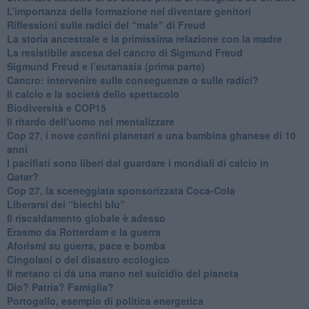
L’importanza della formazione nel diventare genitori
Riflessioni sulle radici del “male” di Freud
​La storia ancestrale e la primissima relazione con la madre
​La resistibile ascesa del cancro di Sigmund Freud
Sigmund Freud e l’eutanasia (prima parte)
Cancro: intervenire sulle conseguenze o sulle radici?
​Il calcio e la società dello spettacolo
Biodiversità e COP15
​Il ritardo dell’uomo nel mentalizzare
​Cop 27, i nove confini planetari e una bambina ghanese di 10
anni
​I pacifisti sono liberi dal guardare i mondiali di calcio in
Qatar?
​Cop 27, la sceneggiata sponsorizzata Coca-Cola
​Liberarsi dei “biechi blu”
Il riscaldamento globale è adesso
​Erasmo da Rotterdam e la guerra
​Aforismi su guerra, pace e bomba
Cingolani o del disastro ecologico
​Il metano ci dà una mano nel suicidio del pianeta
​Dio? Patria? Famiglia?
Portogallo, esempio di politica energetica