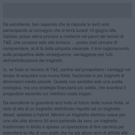
Da
esordiente
, ben sapendo che le risposte le avrò solo
partecipando al convegno che si terrà lunedì 15 giugno alla
Gattaia
, posso allora provare a mettermi nei panni dei tecnici di
T&E, che conosco solo alla lontana … posso così cercare di
comprendere, al di là della simpatia viscerale, il loro ragionamento
sulla prospettiva delle conseguenze, vantaggiose per tutti,
dell’elettrificazione dei traghetti.
Io, se fossi un tecnico di T&E, partirei dal prospettare i vantaggi nel
tempo di acquisire una nuova flotta, frazionata in più traghetti di
dimensioni medio-piccole. Questa non sarebbe solo una scelta
ecologica, ma una strategia finanziaria più solida, che scardina il
pregiudizio secondo cui
l’elettrico costa troppo
.
Da
esordiente
io guarderei anzi tutto al futuro della nuova flotta, al
ciclo di vita di un traghetto elettrificato rispetto ad un traghetto
diesel, adattato a hybrid. Mentre un traghetto elettrico nasce per
una vita utile almeno 30 anni partendo da zero, un traghetto
trasformato in ibrido è spesso un’operazione di
fine carriera
per
estendere la vita di uno scafo che ha già alcuni anni di attività alle