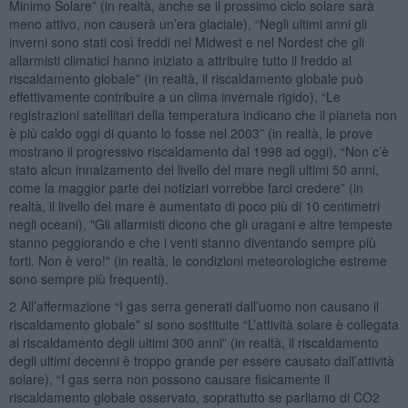
Minimo Solare” (in realtà, anche se il prossimo ciclo solare sarà
meno attivo, non causerà un’era glaciale), “Negli ultimi anni gli
inverni sono stati così freddi nel Midwest e nel Nordest che gli
allarmisti climatici hanno iniziato a attribuire tutto il freddo al
riscaldamento globale” (in realtà, il riscaldamento globale può
effettivamente contribuire a un clima invernale rigido), “Le
registrazioni satellitari della temperatura indicano che il pianeta non
è più caldo oggi di quanto lo fosse nel 2003” (in realtà, le prove
mostrano il progressivo riscaldamento dal 1998 ad oggi), “Non c’è
stato alcun innalzamento del livello del mare negli ultimi 50 anni,
come la maggior parte dei notiziari vorrebbe farci credere” (in
realtà, il livello del mare è aumentato di poco più di 10 centimetri
negli oceani), "Gli allarmisti dicono che gli uragani e altre tempeste
stanno peggiorando e che i venti stanno diventando sempre più
forti. Non è vero!" (in realtà, le condizioni meteorologiche estreme
sono sempre più frequenti).
2 All’affermazione “I gas serra generati dall’uomo non causano il
riscaldamento globale” si sono sostituite “L’attività solare è collegata
al riscaldamento degli ultimi 300 anni” (in realtà, il riscaldamento
degli ultimi decenni è troppo grande per essere causato dall’attività
solare), “I gas serra non possono causare fisicamente il
riscaldamento globale osservato, soprattutto se parliamo di CO2