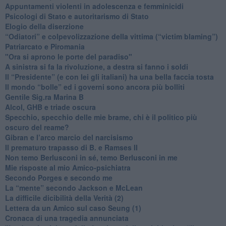
​Appuntamenti violenti in adolescenza e femminicidi
​Psicologi di Stato e autoritarismo di Stato
Elogio della diserzione
“Odiatori” e colpevolizzazione della vittima (“victim blaming”)
​Patriarcato e Piromania
"Ora si aprono le porte del paradiso"
​A sinistra si fa la rivoluzione, a destra si fanno i soldi
​Il “Presidente” (e con lei gli italiani) ha una bella faccia tosta
​Il mondo “bolle” ed i governi sono ancora più bolliti
​Gentile Sig.ra Marina B
​Alcol, GHB e triade oscura
​Specchio, specchio delle mie brame, chi è il politico più
oscuro del reame?
​Gibran e l’arco marcio del narcisismo
​Il prematuro trapasso di B. e Ramses II
​Non temo Berlusconi in sé, temo Berlusconi in me
​Mie risposte al mio Amico-psichiatra
​Secondo Porges e secondo me
​La “mente” secondo Jackson e McLean
La difficile dicibilità della Verità (2)
​Lettera da un Amico sul caso Seung (1)
​Cronaca di una tragedia annunciata