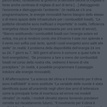
forse anche centinaia di migliaia di acri di terra […] distruggendo
l’economia e distruggendo l’ambiente.” (in realtà,se c’è una
programmazione, le energie rinnovabili hanno bisogno dello stesso
o di meno spazio delle infrastrutture per i combustibili fossili), “Le
politiche climatiche sono inefficaci o imperfette” in realtà, l’efficienza
energetica riduce l’energia necessaria per una serie di servizi),
“Stanno sostituendo i combustibili fossili con l’energia solare ed
eolica, ma poi si rendono conto che d’inverno il sole non splende e
il vento non soffia così tanto, quindi i costi energetici sono saliti alle
stelle” (in realtà: il problema della disponibilità dell’energia 24 ore
su 24, 7 giorni su 7, 365 giorni all’anno è comune a quasi tutte le
fonti energetiche), “Se proviamo a fare a meno dei combustibili
fossili nel corso della nostra vita, vedremo il tenore di vita
precipitare.” (in realtà, è possibile programmare il passaggio
indolore alle energie rinnovabili).
5 All’affermazione “La scienza del clima e il movimento per il clima
sono inaffidabili” si sono sostituite “La variabile delle nuvole è stata
identificata quasi all’unanimità negli ultimi due anni di letteratura
come la principale fonte di incertezza ed errore nei modelli
climatici” (in realtà, i modelli climatici stanno fornendo previsioni
corrette sul riscaldamento futuro), “Il movimento per il clima è