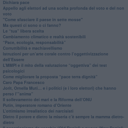
​Dichiara pace
​Appello agli elettori ad una scelta profonda del voto e del non
voto
"Come sfasciare il paese in sette mosse"
​Ma questi ci sono o ci fanno?
​Le “tua” libera scelta
Cambiamento climatico e realtà sostenibili
“Pace, ecologia, responsabilità”
​Corruttibilità e machiavellismo
Istruzioni per un’arte corale contro l’oggettivizzazione
dell’Essere
​L’MMPI e il mito della valutazione “oggettiva” dei test
psicologici
Come migliorare la proposta “pace terra dignità”
Caro Papa Francesco
​Jorit, Ornella Muti… e i politici (e i loro elettori) che hanno
perso l’”anima”
​Il sollevamento dei mari e la Riforma dell’ONU
Putin, imperatore romano d’Oriente
​L’ottimismo irrealistico dei narcisisti
​Dietro il potere e dietro la miseria c’è sempre la mamma dietro-
dietro
Il negazionismo da vecchio (Old Denial) a nuovo (New Denial)