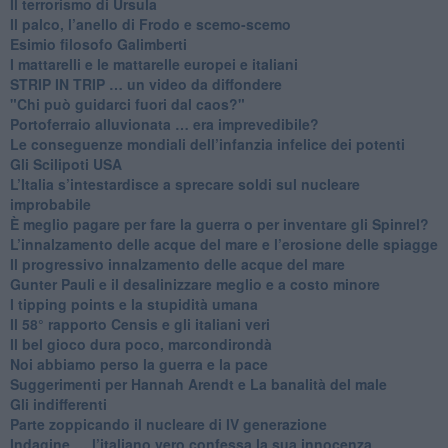
Il terrorismo di Ursula
​Il palco, l’anello di Frodo e scemo-scemo
Esimio filosofo Galimberti
​I mattarelli e le mattarelle europei e italiani
​STRIP IN TRIP … un video da diffondere
"Chi può guidarci fuori dal caos?"
​Portoferraio alluvionata … era imprevedibile?
Le conseguenze mondiali dell’infanzia infelice dei potenti
​Gli Scilipoti USA
L’Italia s’intestardisce a sprecare soldi sul nucleare
improbabile
È meglio pagare per fare la guerra o per inventare gli Spinrel?
​L’innalzamento delle acque del mare e l’erosione delle spiagge
​Il progressivo innalzamento delle acque del mare
​Gunter Pauli e il desalinizzare meglio e a costo minore
I tipping points e la stupidità umana
​Il 58° rapporto Censis e gli italiani veri
​Il bel gioco dura poco, marcondirondà
Noi abbiamo perso la guerra e la pace
Suggerimenti per Hannah Arendt e La banalità del male
​Gli indifferenti
Parte zoppicando il nucleare di IV generazione
​Indagine … l’italiano vero confessa la sua innocenza