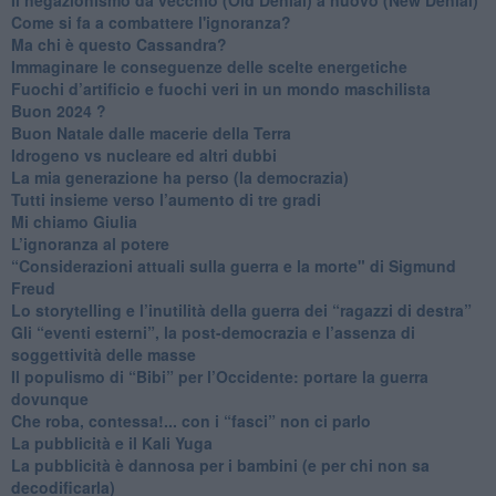
Come si fa a combattere l'ignoranza?
Ma chi è questo Cassandra?
Immaginare le conseguenze delle scelte energetiche
​Fuochi d’artificio e fuochi veri in un mondo maschilista
Buon 2024 ?
​Buon Natale dalle macerie della Terra
​Idrogeno vs nucleare ed altri dubbi
​La mia generazione ha perso (la democrazia)
​Tutti insieme verso l’aumento di tre gradi
Mi chiamo Giulia
L’ignoranza al potere
​“Considerazioni attuali sulla guerra e la morte" di Sigmund
Freud
​Lo storytelling e l’inutilità della guerra dei “ragazzi di destra”
​Gli “eventi esterni”, la post-democrazia e l’assenza di
soggettività delle masse
​Il populismo di “Bibi” per l’Occidente: portare la guerra
dovunque
​Che roba, contessa!... con i “fasci” non ci parlo
La pubblicità e il Kali Yuga
​La pubblicità è dannosa per i bambini (e per chi non sa
decodificarla)