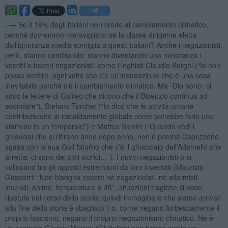
. —
Se il 18% degli italiani non crede al cambiamento climatico,
perché dovremmo meravigliarci se la classe dirigente eletta
dall’ignoranza media somiglia a questi italiani? Anche i negazionisti,
però, stanno cambiando: stanno diventando una minoranza i
vecchi e beceri negazionisti, come i leghisti Claudio Borghi (“Io non
posso sentire, ogni volta che c’è un’inondazione che è una cosa
inevitabile perché c’è il cambiamento climatico. Ma -Dio bono- ci
sono le lettere di Galileo che dicono che il Bisenzio continua ad
esondare”), Stefano Turchet (“Io dico che le attività umane
contribuiscono al riscaldamento globale come potrebbe farlo uno
starnuto in un temporale”) e Matteo Salvini (“Quando vedi i
ghiacciai che si ritirano anno dopo anno, non è perché Capezzone
sgasa con la sua Golf biturbo che c’è il ghiacciaio dell’Adamello che
arretra: ci sono dei cicli storici…”). I nuovi negazionisti o si
collocano tra gli opposti estremismi da loro inventati (Maurizio
Gasparri: “Non bisogna essere né negazionisti, né allarmisti…
incendi, ahimé, temperature a 45°, situazioni tragiche si sono
ripetute nel corso della storia; quindi immaginare che siamo arrivati
alla fine della storia è sbagliato”) o, come negano furbescamente il
proprio fascismo, negano il proprio negazionismo climatico. Ne è
un esempio Giorgia Meloni: “Gli italiani non hanno scelto un