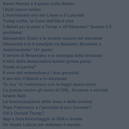
​Karen Horney e il ponte sullo Stretto
​I bulli vanno isolati
L’invertebrata von der Leyen e il Lula-risk
Trump soffre, la Corte dell'Aia è viva
​Il Nobel per la pace a Trump o all’Albanese? Questo è il
problema!
​Alessandro Orsini e la tetrade oscura del sionismo
​Hilsenrath e le 9 omotipie tra Nazismo, Sionismo e
Americanismo" (4^ parte)
​Il terrore di Netanyahu e la strategia della tensione
Il mito della democratica Israele (prima parte)
​Finale di partita?
​Il voto del referendum e i due genocidi
Il decreto il-libertà e in-sicurezza
Tu vuo’ fa l’americano con la legge spara-tutto!
La poesia contro gli orrori di CISL, Governo e sionisti
Israele-Salò
​La fascistizzazione dello stato e della società
Papa Francesco e l’ipocrisia al suo funerale?
​Chi è Donald Trump?
App e lista boicottaggio di USA e Israele
​Un rituale Lakota per redimere il mondo