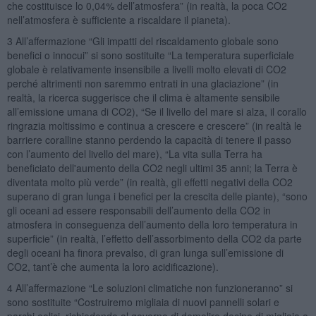
che costituisce lo 0,04% dell’atmosfera” (in realtà, la poca CO2
nell’atmosfera è sufficiente a riscaldare il pianeta).
3 All’affermazione “Gli impatti del riscaldamento globale sono
benefici o innocui” si sono sostituite “La temperatura superficiale
globale è relativamente insensibile a livelli molto elevati di CO2
perché altrimenti non saremmo entrati in una glaciazione” (in
realtà, la ricerca suggerisce che il clima è altamente sensibile
all’emissione umana di CO2), “Se il livello del mare si alza, il corallo
ringrazia moltissimo e continua a crescere e crescere” (in realtà le
barriere coralline stanno perdendo la capacità di tenere il passo
con l’aumento del livello del mare), “La vita sulla Terra ha
beneficiato dell'aumento della CO2 negli ultimi 35 anni; la Terra è
diventata molto più verde” (in realtà, gli effetti negativi della CO2
superano di gran lunga i benefici per la crescita delle piante), “sono
gli oceani ad essere responsabili dell’aumento della CO2 in
atmosfera in conseguenza dell’aumento della loro temperatura in
superficie” (in realtà, l’effetto dell’assorbimento della CO2 da parte
degli oceani ha finora prevalso, di gran lunga sull’emissione di
CO2, tant’è che aumenta la loro acidificazione).
4 All’affermazione “Le soluzioni climatiche non funzioneranno” si
sono sostituite “Costruiremo migliaia di nuovi pannelli solari e
parchi eolici, richiedendo al governo di demolire decine di migliaia o