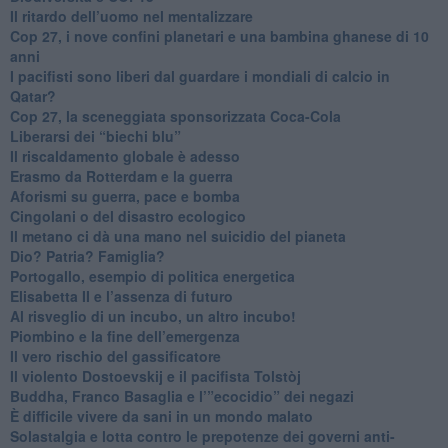
​Il ritardo dell’uomo nel mentalizzare
​Cop 27, i nove confini planetari e una bambina ghanese di 10
anni
​I pacifisti sono liberi dal guardare i mondiali di calcio in
Qatar?
​Cop 27, la sceneggiata sponsorizzata Coca-Cola
​Liberarsi dei “biechi blu”
Il riscaldamento globale è adesso
​Erasmo da Rotterdam e la guerra
​Aforismi su guerra, pace e bomba
Cingolani o del disastro ecologico
​Il metano ci dà una mano nel suicidio del pianeta
​Dio? Patria? Famiglia?
Portogallo, esempio di politica energetica
​Elisabetta II e l’assenza di futuro
Al risveglio di un incubo, un altro incubo!
​Piombino e la fine dell’emergenza
​Il vero rischio del gassificatore
​Il violento Dostoevskij e il pacifista Tolstòj
​Buddha, Franco Basaglia e l’”ecocidio” dei negazi
​È difficile vivere da sani in un mondo malato
Solastalgia e lotta contro le prepotenze dei governi anti-