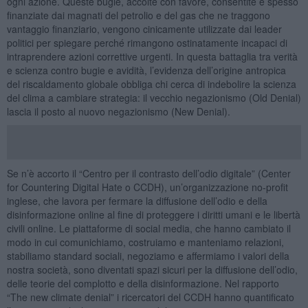
ogni azione. Queste bugie, accolte con favore, consentite e spesso
finanziate dai magnati del petrolio e del gas che ne traggono
vantaggio finanziario, vengono cinicamente utilizzate dai leader
politici per spiegare perché rimangono ostinatamente incapaci di
intraprendere azioni correttive urgenti. In questa battaglia tra verità
e scienza contro bugie e avidità, l’evidenza dell’origine antropica
del riscaldamento globale obbliga chi cerca di indebolire la scienza
del clima a cambiare strategia: il vecchio negazionismo (Old Denial)
lascia il posto al nuovo negazionismo (New Denial).
Se n’è accorto il “Centro per il contrasto dell’odio digitale” (Center
for Countering Digital Hate o CCDH), un’organizzazione no-profit
inglese, che lavora per fermare la diffusione dell’odio e della
disinformazione online al fine di proteggere i diritti umani e le libertà
civili online. Le piattaforme di social media, che hanno cambiato il
modo in cui comunichiamo, costruiamo e manteniamo relazioni,
stabiliamo standard sociali, negoziamo e affermiamo i valori della
nostra società, sono diventati spazi sicuri per la diffusione dell’odio,
delle teorie del complotto e della disinformazione. Nel rapporto
“The new climate denial” i ricercatori del CCDH hanno quantificato