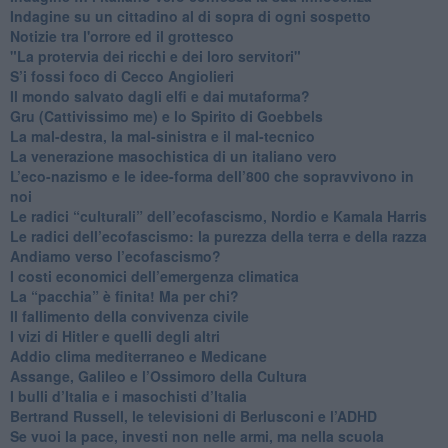
Indagine su un cittadino al di sopra di ogni sospetto
Notizie tra l'orrore ed il grottesco
"La protervia dei ricchi e dei loro servitori"
S’i fossi foco di Cecco Angiolieri
​Il mondo salvato dagli elfi e dai mutaforma?
Gru (Cattivissimo me) e lo Spirito di Goebbels
​La mal-destra, la mal-sinistra e il mal-tecnico
​La venerazione masochistica di un italiano vero
​L’eco-nazismo e le idee-forma dell’800 che sopravvivono in
noi
​Le radici “culturali” dell’ecofascismo, Nordio e Kamala Harris
Le radici dell’ecofascismo: la purezza della terra e della razza
Andiamo verso l’ecofascismo?
I costi economici dell’emergenza climatica
​La “pacchia” è finita! Ma per chi?
​Il fallimento della convivenza civile
​I vizi di Hitler e quelli degli altri
Addio clima mediterraneo e Medicane
​Assange, Galileo e l’Ossimoro della Cultura
​I bulli d’Italia e i masochisti d’Italia
​Bertrand Russell, le televisioni di Berlusconi e l’ADHD
​Se vuoi la pace, investi non nelle armi, ma nella scuola