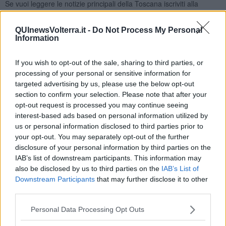
Se vuoi leggere le notizie principali della Toscana iscriviti alla
Newsletter QUInews - ToscanaMedia.
Arriva gratis tutti i giorni
alle 20:00 direttamente nella tua casella di posta.
QUInewsVolterra.it -
Do Not Process My Personal
Information
Basta cliccare
QUI
Ti potrebbe interessare anche:
If you wish to opt-out of the sale, sharing to third parties, or
processing of your personal or sensitive information for
Articoli dal Blog “Disincantato” di Adolfo Santoro
targeted advertising by us, please use the below opt-out
​Un esempio di civismo
section to confirm your selection. Please note that after your
​Linee guida per organizzare il civismo della complessità
opt-out request is processed you may continue seeing
​Il ripristino della natura secondo la legge e l’impegno dei
interest-based ads based on personal information utilized by
Cittadini
us or personal information disclosed to third parties prior to
Il nesso tra cambiamenti climatici e salute umana
your opt-out. You may separately opt-out of the further
Tutti morimmo a stento (3)
disclosure of your personal information by third parties on the
Tutti morimmo a stento (2)
IAB’s list of downstream participants. This information may
​Tutti morimmo a stento (1)
also be disclosed by us to third parties on the
IAB’s List of
IL CORRIDOIO BLU il resoconto del convegno
Un manuale essenziale per seguire il CORRIDOIO BLU
Downstream Participants
that may further disclose it to other
Il corridoio blu
third parties.
​Il cronoprogramma ottimale verso il full electric sui traghetti
​I costi dell’adeguamento al cold ironing
Personal Data Processing Opt Outs
Alcune domande da esordiente agli esperti che decidono le