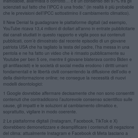
inaffidabile, allarmista o corrotto… c’è un consenso del 97% tra gli
scienziati sul fatto che l’IPCC è una frode.” (in realtà è più probabile
che le previsioni dell’IPCC sottostimino il cambiamento climatico).
Il New Denial fa guadagnare le piattaforme digitali (ad esempio,
YouTube ricava 13,4 milioni di dollari all'anno in entrate pubblicitarie
dai canali studiati in questo rapporto e vigila poco sui contenuti
pubblicati, com’è dimostrato dal recente episodio di un giovane
patriota USA che ha tagliato la testa del padre, l’ha messa in una
pentola e ne ha fatto un video che è rimasto pubblicamente su
Youtube per ben 5 ore, mentre il giovane blaterava contro Biden e
gli antifascisti) e le società di social media erodono i diritti umani
fondamentali e le libertà civili consentendo la diffusione dell’odio e
della disinformazione online; ne consegue la necessità di nuovi
modelli deontologici:
1 Google dovrebbe affermare decisamente che non sono consentiti
contenuti che contraddicono l’autorevole consenso scientifico sulle
cause, gli impatti e le soluzioni al cambiamento climatico e,
soprattutto, vigilare in modo coerente.
2 Le piattaforme digitali (Instagram, Facebook, TikTok e X)
dovrebbero demonetizzare e deamplificare i contenuti di negazione
del clima: attualmente Instagram e Facebook di Meta lasciano a