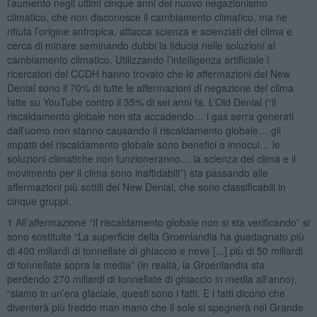
l’aumento negli ultimi cinque anni del nuovo negazionismo
climatico, che non disconosce il cambiamento climatico, ma ne
rifiuta l’origine antropica, attacca scienza e scienziati del clima e
cerca di minare seminando dubbi la fiducia nelle soluzioni al
cambiamento climatico. Utilizzando l’intelligenza artificiale i
ricercatori del CCDH hanno trovato che le affermazioni del New
Denial sono il 70% di tutte le affermazioni di negazione del clima
fatte su YouTube contro il 35% di sei anni fa. L’Old Denial (“il
riscaldamento globale non sta accadendo… i gas serra generati
dall’uomo non stanno causando il riscaldamento globale… gli
impatti del riscaldamento globale sono benefici o innocui… le
soluzioni climatiche non funzioneranno… la scienza del clima e il
movimento per il clima sono inaffidabili”) sta passando alle
affermazioni più sottili del New Denial, che sono classificabili in
cinque gruppi.
1 All’affermazione “Il riscaldamento globale non si sta verificando” si
sono sostituite “La superficie della Groenlandia ha guadagnato più
di 400 miliardi di tonnellate di ghiaccio e neve [...] più di 50 miliardi
di tonnellate sopra la media” (in realtà, la Groenlandia sta
perdendo 270 miliardi di tonnellate di ghiaccio in media all'anno),
“siamo in un’era glaciale, questi sono i fatti. E i fatti dicono che
diventerà più freddo man mano che il sole si spegnerà nel Grande