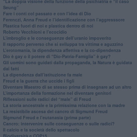
"​La doppia visione della funzione della psichiatria e “il caso
Seung”
​Fare i conti col passato e con l’idea di Dio
​Ferenczi, Anna Freud e l’identificazione con l’aggresssore
Plastica fuori di noi e plastica dentro di noi
​Roberto Vecchioni e l’ecocidio
​L’imbroglio e le conseguenze dell’uranio impoverito
​Il rapporto perverso che si sviluppa tra vittima e aguzzino
L’erotomania, la dipendenza affettiva e la co-dipendenza
​Dio è gay o il potere di “Dio-Patria-Famiglia” è gay?
​Gli uomini sono guidati dalla propaganda, la Natura è guidata
dai fatti
La dipendenza dall’istituzione fa male
​Freud e la guerra che uccide i figli
​Diventare Maestro di se stesso prima di insegnare ad un altro
L’importanza della formazione nel diventare genitori
Riflessioni sulle radici del “male” di Freud
​La storia ancestrale e la primissima relazione con la madre
​La resistibile ascesa del cancro di Sigmund Freud
Sigmund Freud e l’eutanasia (prima parte)
Cancro: intervenire sulle conseguenze o sulle radici?
​Il calcio e la società dello spettacolo
Biodiversità e COP15