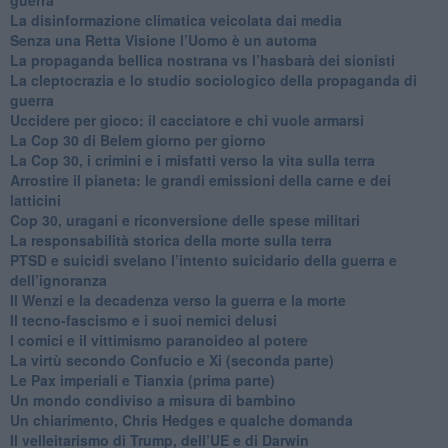
​La disinformazione climatica veicolata dai media
Senza una Retta Visione l’Uomo è un automa
​La propaganda bellica nostrana vs l’hasbarà dei sionisti
​La cleptocrazia e lo studio sociologico della propaganda di
guerra
​Uccidere per gioco: il cacciatore e chi vuole armarsi
​La Cop 30 di Belem giorno per giorno
La Cop 30, i crimini e i misfatti verso la vita sulla terra
Arrostire il pianeta: le grandi emissioni della carne e dei
latticini
​Cop 30, uragani e riconversione delle spese militari
La responsabilità storica della morte sulla terra
PTSD e suicidi svelano l’intento suicidario della guerra e
dell’ignoranza
Il Wenzi e la decadenza verso la guerra e la morte
​Il tecno-fascismo e i suoi nemici delusi
​I comici e il vittimismo paranoideo al potere
​La virtù secondo Confucio e Xi (seconda parte)
Le Pax imperiali e Tianxia (prima parte)
Un mondo condiviso a misura di bambino
​Un chiarimento, Chris Hedges e qualche domanda
Il velleitarismo di Trump, dell’UE e di Darwin