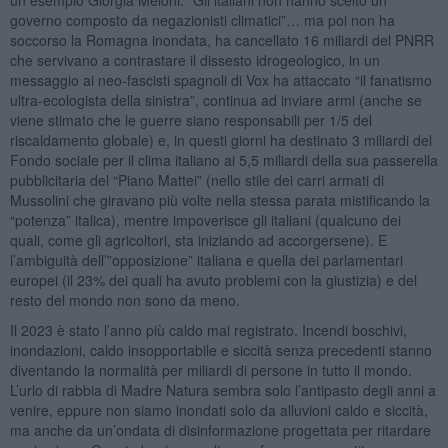
governo composto da negazionisti climatici”… ma poi non ha
soccorso la Romagna inondata, ha cancellato 16 miliardi del PNRR
che servivano a contrastare il dissesto idrogeologico, in un
messaggio ai neo-fascisti spagnoli di Vox ha attaccato “il fanatismo
ultra-ecologista della sinistra”, continua ad inviare armi (anche se
viene stimato che le guerre siano responsabili per 1/5 del
riscaldamento globale) e, in questi giorni ha destinato 3 miliardi del
Fondo sociale per il clima italiano ai 5,5 miliardi della sua passerella
pubblicitaria del “Piano Mattei” (nello stile dei carri armati di
Mussolini che giravano più volte nella stessa parata mistificando la
“potenza” italica), mentre impoverisce gli italiani (qualcuno dei
quali, come gli agricoltori, sta iniziando ad accorgersene). E
l’ambiguità dell’”opposizione” italiana e quella dei parlamentari
europei (il 23% dei quali ha avuto problemi con la giustizia) e del
resto del mondo non sono da meno.
Il 2023 è stato l’anno più caldo mai registrato. Incendi boschivi,
inondazioni, caldo insopportabile e siccità senza precedenti stanno
diventando la normalità per miliardi di persone in tutto il mondo.
L’urlo di rabbia di Madre Natura sembra solo l’antipasto degli anni a
venire, eppure non siamo inondati solo da alluvioni caldo e siccità,
ma anche da un’ondata di disinformazione progettata per ritardare