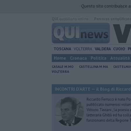
Questo sito contribuisce 
QUI
quotidiano online.
Percorso semplificat
TOSCANA
VOLTERRA
VALDERA
CUOIO
P
Home
Cronaca
Politica
Attualità
CASALE M.MO
CASTELLINA M.MA
CASTELNU
VOLTERRA
INCONTRI D'ARTE — il Blog di Riccard
Riccardo Ferrucci è nato Pon
pubblicato numerosi volumi 
Vittorio Taviani , la poesia
letteraria Ghibli ed ha col
funzionario della Regione 