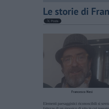
Le storie di Fra
Francesco Nesi
Elementi paesaggistici riconoscibili si sov
fattezze di un mosaico di vita in cui passat