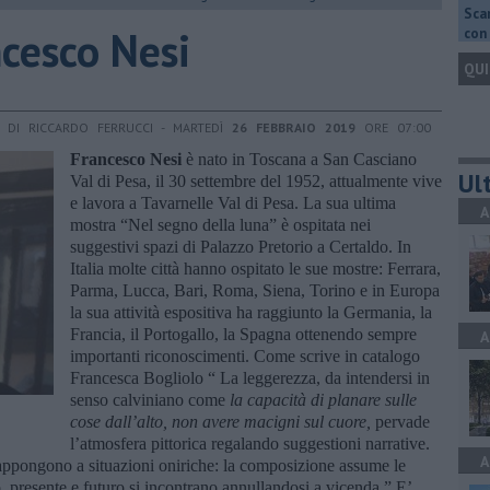
Scar
ncesco Nesi
con 
QUI
DI RICCARDO FERRUCCI - MARTEDÌ
26 FEBBRAIO 2019
ORE 07:00
Francesco Nesi
è nato in Toscana a San Casciano
Ult
Val di Pesa, il 30 settembre del 1952, attualmente vive
e lavora a Tavarnelle Val di Pesa. La sua ultima
A
mostra “Nel segno della luna” è ospitata nei
suggestivi spazi di Palazzo Pretorio a Certaldo. In
Italia molte città hanno ospitato le sue mostre: Ferrara,
Parma, Lucca, Bari, Roma, Siena, Torino e in Europa
la sua attività espositiva ha raggiunto la Germania, la
Francia, il Portogallo, la Spagna ottenendo sempre
A
importanti riconoscimenti. Come scrive in catalogo
Francesca Bogliolo “ La leggerezza, da intendersi in
senso calviniano come
la capacità di planare sulle
cose dall’alto, non avere macigni sul cuore,
pervade
l’atmosfera pittorica regalando suggestioni narrative.
A
rappongono a situazioni oniriche: la composizione assume le
o, presente e futuro si incontrano annullandosi a vicenda.” E’