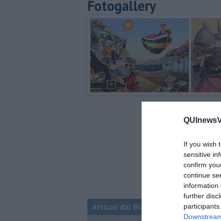
Fotogallery
QUInewsVo
If you wish 
sensitive in
confirm you
continue se
information 
further disc
Articoli dal Blog “Incontri d'arte” di 
participants
Downstream 