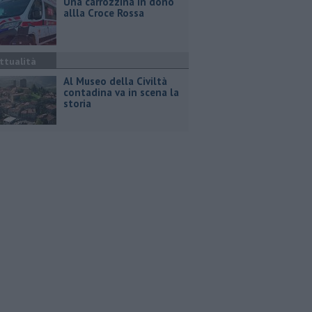
Una carrozzina in dono
allla Croce Rossa
ttualità
Al Museo della Civiltà
contadina va in scena la
storia