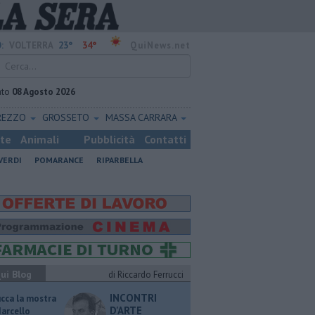
23°
34°
:
VOLTERRA
QuiNews.net
ato
08 Agosto 2026
REZZO
GROSSETO
MASSA CARRARA
ste
Animali
Pubblicità
Contatti
VERDI
POMARANCE
RIPARBELLA
ui Blog
di Riccardo Ferrucci
INCONTRI
ucca la mostra
D'ARTE
Marcello