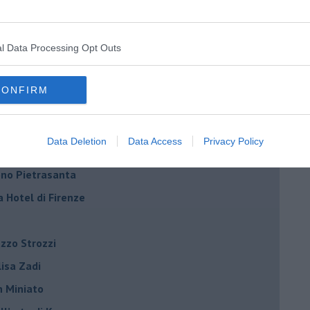
Scarselli “Dialoghi con la città"
ncanta Pisa
l Data Processing Opt Outs
r Toffoletti al Teatro Era
terme
CONFIRM
la Vallini e Marcela Bracalenti
palazzo Strozzi
Data Deletion
Data Access
Privacy Policy
iniato
dono Pietrasanta
a Hotel di Firenze
azzo Strozzi
Elisa Zadi
n Miniato