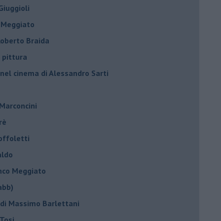
Giuggioli
o Meggiato
 Roberto Braida
 pittura
 nel cinema di Alessandro Sarti
 Marconcini
rè
offoletti
aldo
anco Meggiato
abb)
 di Massimo Barlettani
Tosi