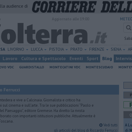
alla audience di
o
Aggiornato alle 19:00
METEO
Sab
ISA
LIVORNO
LUCCA
PISTOIA
PRATO
FIRENZE
SIENA
A
Lavoro
Cultura e Spettacolo
Eventi
Sport
Blog
Intervi
OVO VDC
GUARDISTALLO
MONTECATINI VDC
MONTESCUDAIO
MONTE
o Ferrucci
tedera e vive a Calcinaia. Giornalista e critico ha
sul cinema e sull’arte. Tra le sue pubblicazioni “Paolo e
 del Paesaggio”, editore Gremese. Ha diretto la rivista
Q
laborato con importanti istituzioni pubbliche. Attualmente è
Toscana.
Vedi tutti
A L
gli articoli del blog di Riccardo Ferrucci
di 