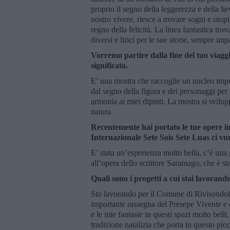
proprio il segno della leggerezza e della lie
nostro vivere, riesce a trovare sogni e utopi
regno della felicità. La linea fantastica tr
diversi e lirici per le sue storie, sempre im
Vorremo partire dalla fine del tuo viaggi
significato.
E’ una mostra che raccoglie un nucleo impor
dal segno della figura e dei personaggi per a
armonia ai miei dipinti. La mostra si svilupp
natura.
Recentemente hai portato le tue opere in 
Internazionale Sete Sois Sete Luas ci vu
E’ stata un’esperienza molto bella, c’è una 
all’opera dello scrittore Saramago, che è st
Quali sono i progetti a cui stai lavora
Sto lavorando per il Comune di Rivisondoli,
importante rassegna del Presepe Vivente e q
e le mie fantasie in questi spazi molto bel
tradizione natalizia che porta in questo picc