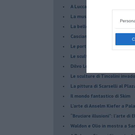
A Lucca la mostra di Marcello 
​La musica di Nicola Piovani i
Persona
​La bellezza resistente di Pie
​Casciana: Skim in volo sulle 
​Le porte della pittura in Pao
​Le sculture di Giulia Cenci a 
​Dilvo Lotti ricordato a San M
​Le sculture di Tincolini inva
La pittura di Scarselli al Plaz
​Il mondo fantastico di Skim
​L’arte di Anselm Kiefer a Pal
​“Bruciare illusioni”: l’arte di 
​Waldon e Olio in mostra a Sa