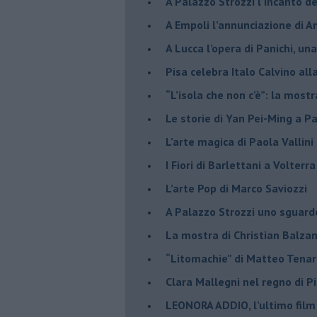
​A Palazzo Strozzi l’incanto d
​A Empoli l’annunciazione di 
A Lucca l’opera di Panichi, u
Pisa celebra Italo Calvino all
“L’isola che non c’è”: la mostr
​Le storie di Yan Pei-Ming a P
​L’arte magica di Paola Vallin
​I Fiori di Barlettani a Volterra
​L’arte Pop di Marco Saviozzi
​A Palazzo Strozzi uno sguar
La mostra di Christian Balza
​“Litomachie” di Matteo Tenar
​Clara Mallegni nel regno di P
​LEONORA ADDIO, l’ultimo film