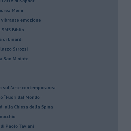
ell’arte di Kapoor
Andrea Meini
na vibrante emozione
a SMS Biblio
a di Linardi
alazzo Strozzi
i a San Miniato
do sull’arte contemporanea
no “Fuori dal Mondo”
di alla Chiesa della Spina
inocchio
 di Paolo Taviani