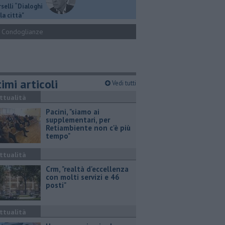
selli “Dialoghi
la città"
Condoglianze
imi articoli
Vedi tutti
ttualità
Pacini, "siamo ai
supplementari, per
Retiambiente non c'è più
tempo"
ttualità
Crm, "realtà d'eccellenza
con molti servizi e 46
posti"
ttualità