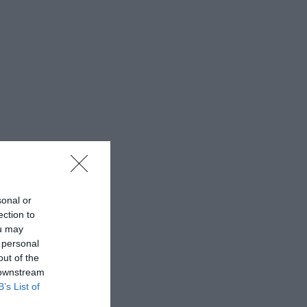
sonal or
ection to
ou may
 personal
out of the
 downstream
B’s List of