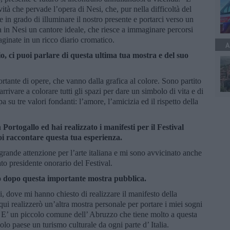
vità che pervade l’opera di Nesi, che, pur nella difficoltà del
e in grado di illuminare il nostro presente e portarci verso un
ova in Nesi un cantore ideale, che riesce a immaginare percorsi
paginate in un ricco diario cromatico.
A
o, ci puoi parlare di questa ultima tua mostra e del suo
tante di opere, che vanno dalla grafica al colore. Sono partito
rrivare a colorare tutti gli spazi per dare un simbolo di vita e di
a su tre valori fondanti: l’amore, l’amicizia ed il rispetto della
Portogallo ed hai realizzato i manifesti per il Festival
oi raccontare questa tua esperienza.
grande attenzione per l’arte italiana e mi sono avvicinato anche
ato presidente onorario del Festival.
ndo dopo questa importante mostra pubblica.
 dove mi hanno chiesto di realizzare il manifesto della
ui realizzerò un’altra mostra personale per portare i miei sogni
li. E’ un piccolo comune dell’ Abruzzo che tiene molto a questa
olo paese un turismo culturale da ogni parte d’ Italia.