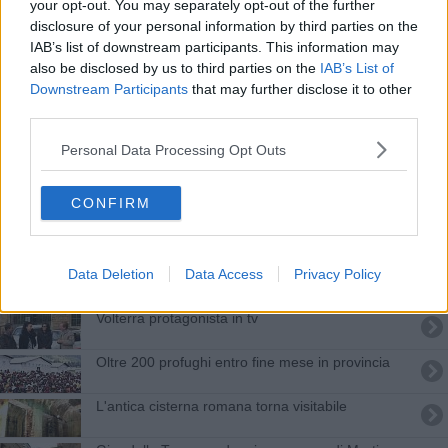
your opt-out. You may separately opt-out of the further
La cisterna romana incanta tutti
disclosure of your personal information by third parties on the
IAB’s list of downstream participants. This information may
Il detenuto del Maschio che ispirò Manzoni
also be disclosed by us to third parties on the
IAB’s List of
Downstream Participants
that may further disclose it to other
Tre migranti, il prefetto scrive al sindaco
third parties.
La villa che ha reso celebre Volterra
Personal Data Processing Opt Outs
Il prefetto: "Reati in calo in provincia"
CONFIRM
Il colle sarà un set a cielo aperto
La Villa della Dolce Vita volterrana
Data Deletion
Data Access
Privacy Policy
Volterra protagonista in tv
Oltre 200 profughi entro fine mese in provincia
L'antica cisterna romana torna visitabile