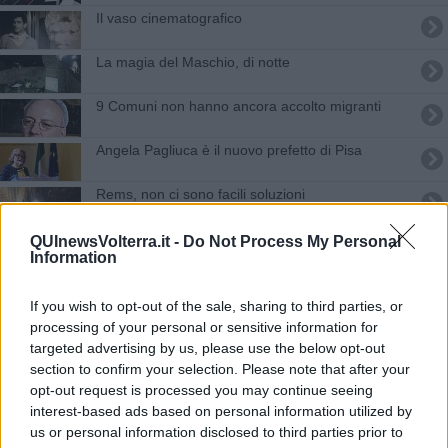
Il vaso cinematografico
La magia del Maschio, di notte
9 Comuni non hanno ancora accolto migranti
Angela Pagliuca è il nuovo prefetto di Pisa
Rems, non ci sono facili soluzioni
Il sindaco Cerri si congratula con i carabinieri
QUInewsVolterra.it -
Do Not Process My Personal
Information
"Il sistema di sicurezza pisano è avanti"
If you wish to opt-out of the sale, sharing to third parties, or
Nibali e Colbrelli dicono sì a Toscana e Sabatini
processing of your personal or sensitive information for
targeted advertising by us, please use the below opt-out
section to confirm your selection. Please note that after your
Controlli serrati nei centri d'accoglienza
opt-out request is processed you may continue seeing
interest-based ads based on personal information utilized by
L'antica cisterna set del cinema di Visconti
us or personal information disclosed to third parties prior to