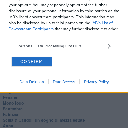
your opt-out. You may separately opt-out of the further
Il padre della storia
disclosure of your personal information by third parties on the
Pensieri brevi
L'evoluzione della specie
IAB’s list of downstream participants. This information may
Il servizio
also be disclosed by us to third parties on the
IAB’s List of
Riflessioni
Downstream Participants
that may further disclose it to other
L'Oscuro
third parties.
Generazioni
Cristobal
Personal Data Processing Opt Outs
Il paese dei balocchi
Ciò che resta
CONFIRM
La balena
Vittorio
La bufera
Il mago, la pera e il Bar la Posta
Data Deletion
Data Access
Privacy Policy
Primavera
Elogio dell'ombra
Pensieri
Mono logo
Settembre
Fabrizia
​Scilla & Cariddi, un sogno di mezza estate
Anna