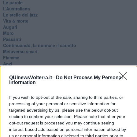
Le parole
​L’Australiana
Le stelle del jazz
Vita & morte
Auguri
Moro
Passanti
Continuando, la nonna e il carretto
Metaverso smart
Fiamme
Anzi
Confessioni autoreferenziali
Utopie
QUInewsVolterra.it -
Do Not Process My Personal
Estate
Information
Il lago
Il diluvio
If you wish to opt-out of the sale, sharing to third parties, or
La classe
processing of your personal or sensitive information for
Pensieri incoerenti
targeted advertising by us, please use the below opt-out
Dal balcone
section to confirm your selection. Please note that after your
Insomnia
opt-out request is processed you may continue seeing
Il guardiano
interest-based ads based on personal information utilized by
Lo sgombero
us or personal information disclosed to third parties prior to
Erodoto e Tucidide