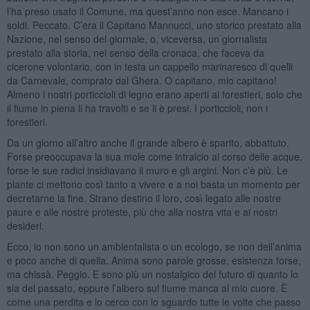
l’ha preso usato il Comune, ma quest’anno non esce. Mancano i
soldi. Peccato. C’era il Capitano Mannucci, uno storico prestato alla
Nazione, nel senso del giornale, o, viceversa, un giornalista
prestato alla storia, nel senso della cronaca, che faceva da
cicerone volontario, con in testa un cappello marinaresco di quelli
da Carnevale, comprato dal Ghera. O capitano, mio capitano!
Almeno i nostri porticcioli di legno erano aperti ai forestieri, solo che
il fiume in piena li ha travolti e se li è presi. I porticcioli, non i
forestieri.
Da un giorno all’altro anche il grande albero è sparito, abbattuto.
Forse preoccupava la sua mole come intralcio al corso delle acque,
forse le sue radici insidiavano il muro e gli argini. Non c’è più. Le
piante ci mettono così tanto a vivere e a noi basta un momento per
decretarne la fine. Strano destino il loro, così legato alle nostre
paure e alle nostre proteste, più che alla nostra vita e ai nostri
desideri.
Ecco, io non sono un ambientalista o un ecologo, se non dell’anima
e poco anche di quella. Anima sono parole grosse, esistenza forse,
ma chissà. Peggio. E sono più un nostalgico del futuro di quanto lo
sia del passato, eppure l’albero sul fiume manca al mio cuore. È
come una perdita e lo cerco con lo sguardo tutte le volte che passo