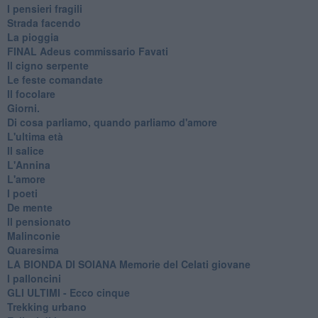
I pensieri fragili
Strada facendo
La pioggia
FINAL Adeus commissario Favati
Il cigno serpente
Le feste comandate
Il focolare
Giorni.
Di cosa parliamo, quando parliamo d'amore
L'ultima età
Il salice
L'Annina
L'amore
I poeti
De mente
Il pensionato
Malinconie
Quaresima
LA BIONDA DI SOIANA Memorie del Celati giovane
I palloncini
GLI ULTIMI - Ecco cinque
Trekking urbano