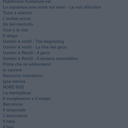
Pubblicare humanum est
Lo squaraus:una notte sul vaso - La nuit africaine
Tutto è relativo
L'anima secca
Un bel mortorio
Cosi è la vita
Il tango
​Uomini & rettili - The beginning
​Uomini & rettili - La fine del geco
Uomini & Rettili - Il geco
Uomini & Rettili - Il ramarro smeraldino
Prima che mi addormenti
In carcere
Racconto interattivo
Igea marina
​NORD SUD
La marsigliese
Il compleanno e il tempo
Barcelona
Il temporale
L'astronauta
Il frate
Il faro