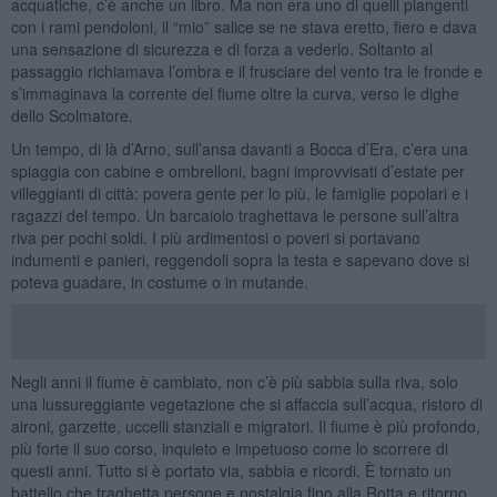
acquatiche, c’è anche un libro. Ma non era uno di quelli piangenti
con i rami pendoloni, il “mio” salice se ne stava eretto, fiero e dava
una sensazione di sicurezza e di forza a vederlo. Soltanto al
passaggio richiamava l’ombra e il frusciare del vento tra le fronde e
s’immaginava la corrente del fiume oltre la curva, verso le dighe
dello Scolmatore.
Un tempo, di là d’Arno, sull’ansa davanti a Bocca d’Era, c’era una
spiaggia con cabine e ombrelloni, bagni improvvisati d’estate per
villeggianti di città: povera gente per lo più, le famiglie popolari e i
ragazzi del tempo. Un barcaiolo traghettava le persone sull’altra
riva per pochi soldi. I più ardimentosi o poveri si portavano
indumenti e panieri, reggendoli sopra la testa e sapevano dove si
poteva guadare, in costume o in mutande.
Negli anni il fiume è cambiato, non c’è più sabbia sulla riva, solo
una lussureggiante vegetazione che si affaccia sull’acqua, ristoro di
aironi, garzette, uccelli stanziali e migratori. Il fiume è più profondo,
più forte il suo corso, inquieto e impetuoso come lo scorrere di
questi anni. Tutto si è portato via, sabbia e ricordi. È tornato un
battello che traghetta persone e nostalgia fino alla Rotta e ritorno,