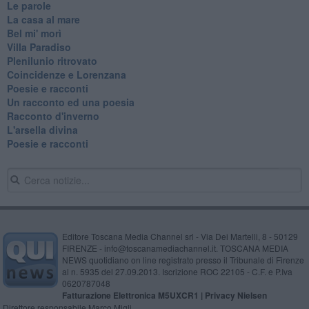
Le parole
La casa al mare
Bel mi' morì
Villa Paradiso
Plenilunio ritrovato
Coincidenze e Lorenzana
Poesie e racconti
Un racconto ed una poesia
Racconto d'inverno
​L'arsella divina
Poesie e racconti
Editore Toscana Media Channel srl - Via Dei Martelli, 8 - 50129
FIRENZE - info@toscanamediachannel.it. TOSCANA MEDIA
NEWS quotidiano on line registrato presso il Tribunale di Firenze
al n. 5935 del 27.09.2013. Iscrizione ROC 22105 - C.F. e P.Iva
0620787048
Fatturazione Elettronica M5UXCR1 |
Privacy Nielsen
Direttore responsabile Marco Migli