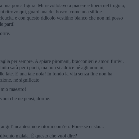
mia porca figura. Mi risvoltolavo a piacere e libera nel trogolo,
 mi ritrovo qui, guardiana del bosco, come una silfide
 ricucita e con questo ridicolo vestitino bianco che non mi posso
e parti!
orire.
aglia per sempre. A spiare piromani, bracconieri e amori furtivi.
nito sarà per i poeti, ma non si addice né agli uomini,
 fate. È una tale noia! In fondo la vita senza fine non ha
zione, né significato.
l mio maestro!
vuoi che ne pensi, dorme.
ngi l’incantesimo e ritorni com’eri. Forse se ci stai...
idivento maiala. È questo che vuoi dire?