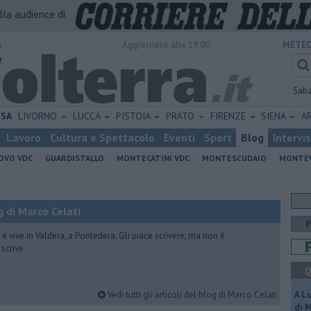
alla audience di
o
Aggiornato alle 19:00
METEO
Sab
ISA
LIVORNO
LUCCA
PISTOIA
PRATO
FIRENZE
SIENA
A
Lavoro
Cultura e Spettacolo
Eventi
Sport
Blog
Intervi
OVO VDC
GUARDISTALLO
MONTECATINI VDC
MONTESCUDAIO
MONTE
 di Marco Celati
vive in Valdera, a Pontedera. Gli piace scrivere, ma non è
scrive.
Q
Vedi tutti gli articoli del blog di Marco Celati
A L
di 