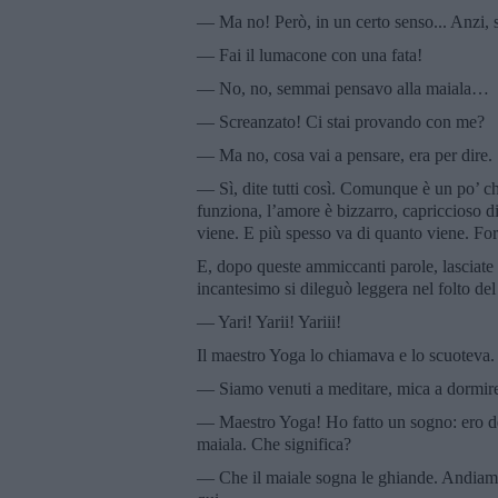
— Ma no! Però, in un certo senso... Anzi,
— Fai il lumacone con una fata!
— No, no, semmai pensavo alla maiala…
— Screanzato! Ci stai provando con me?
— Ma no, cosa vai a pensare, era per dire. 
— Sì, dite tutti così. Comunque è un po’ c
funziona, l’amore è bizzarro, capriccioso di
viene. E più spesso va di quanto viene. Fo
E, dopo queste ammiccanti parole, lasciate i
incantesimo si dileguò leggera nel folto de
— Yari! Yarii! Yariii!
Il maestro Yoga lo chiamava e lo scuoteva.
— Siamo venuti a meditare, mica a dormir
— Maestro Yoga! Ho fatto un sogno: ero den
maiala. Che significa?
— Che il maiale sogna le ghiande. Andiamo, s