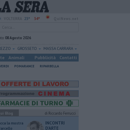
23°
34°
:
VOLTERRA
QuiNews.net
ato
08 Agosto 2026
REZZO
GROSSETO
MASSA CARRARA
ste
Animali
Pubblicità
Contatti
VERDI
POMARANCE
RIPARBELLA
ui Blog
di Riccardo Ferrucci
INCONTRI
ucca la mostra
D'ARTE
Marcello