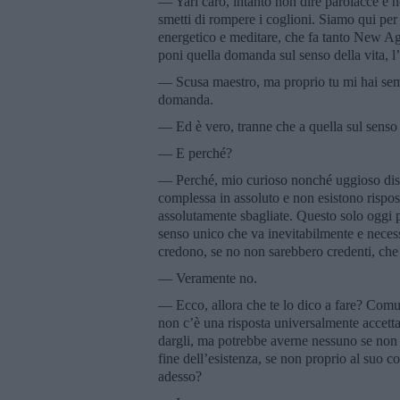
— Yari caro, intanto non dire parolacce e n
smetti di rompere i coglioni. Siamo qui pe
energetico e meditare, che fa tanto New Ag
poni quella domanda sul senso della vita, l
— Scusa maestro, ma proprio tu mi hai sem
domanda.
— Ed è vero, tranne che a quella sul senso 
— E perché?
— Perché, mio curioso nonché uggioso dis
complessa in assoluto e non esistono rispo
assolutamente sbagliate. Questo solo oggi po
senso unico che va inevitabilmente e neces
credono, se no non sarebbero credenti, che c
— Veramente no.
— Ecco, allora che te lo dico a fare? Comun
non c’è una risposta universalmente accettab
dargli, ma potrebbe averne nessuno se non ci
fine dell’esistenza, se non proprio al suo
adesso?