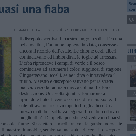
asi una fiaba
Scar
con 
QUI
DI MARCO CELATI - VENERDÌ
23 FEBBRAIO 2018
ORE 11:21
Il discepolo seguiva il maestro lungo la salita. Era una
bella mattina, l’autunno, appena iniziato, conservava
Ult
ancora il ricordo dell’estate. Le chiome degli alberi
cominciavano ad imbiondirsi, le foglie ad arrossarsi.
A
L’erba riprendeva i campi di verde e il bosco
cominciava ad assumere i colori rugginosi di stagione.
Cinguettavano uccelli, se ne udiva o intravedeva il
frullio. Maestro e discepolo salivano per la strada
bianca, verso la radura a mezza collina. La loro
destinazione. Una volta giunti si fermarono a
A
riprendere fiato, facendo esercizi di respirazione. Il
sole filtrava nello spazio aperto fra gli alberi. Una
brezza mattutina soffiava leggera. La natura offriva il
meglio di sé. Da quella posizione si vedevano i paesi
il corso del fiume. Si sedettero a meditare, con le gambe incrociate
A
 Il maestro, immobile, sembrava una statua di cera. Il discepolo,
be incrociate avvertiva un certo fastidio in fondo alla schiena.