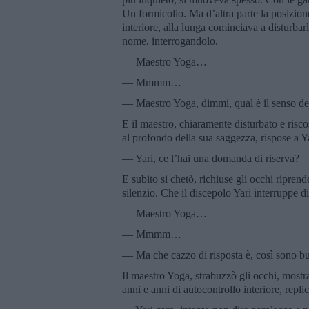
Un formicolio. Ma d’altra parte la posizione 
interiore, alla lunga cominciava a disturbar
nome, interrogandolo.
— Maestro Yoga…
— Mmmm…
— Maestro Yoga, dimmi, qual è il senso del
E il maestro, chiaramente disturbato e risco
al profondo della sua saggezza, rispose a Ya
— Yari, ce l’hai una domanda di riserva?
E subito si chetò, richiuse gli occhi ripre
silenzio. Che il discepolo Yari interruppe 
— Maestro Yoga…
— Mmmm…
— Ma che cazzo di risposta è, così sono b
Il maestro Yoga, strabuzzò gli occhi, mostra
anni e anni di autocontrollo interiore, repl