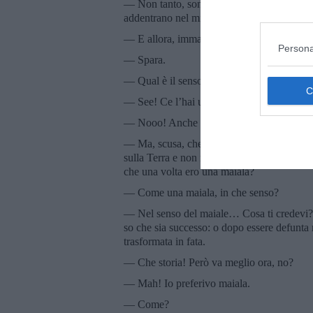
— Non tanto, sono più la custode qui, sorveg
addentrano nel mistero del bosco.
— E allora, immagino, sai tante cose, fata 
Persona
— Spara.
— Qual è il senso della vita?
— See! Ce l’hai una domanda di riserva?
— Nooo! Anche te, ma allora è un vizio!
— Ma, scusa, che vuoi che conosca della vit
sulla Terra e non rispettate né l’una né l’al
che una volta ero una maiala?
— Come una maiala, in che senso?
— Nel senso del maiale… Cosa ti credevi? E
so che sia successo: o dopo essere defunta
trasformata in fata.
— Che storia! Però va meglio ora, no?
— Mah! Io preferivo maiala.
— Come?