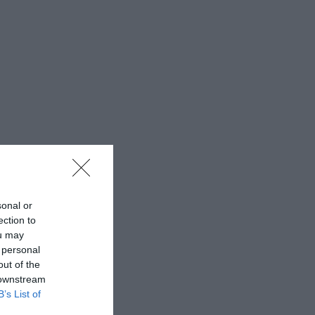
sonal or
ection to
ou may
 personal
out of the
 downstream
B’s List of