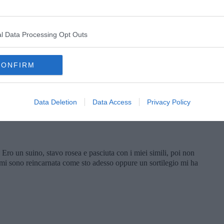
lio gli alberi, le piante, gli animali, uomini compresi che si
Pig. E se ti facessi una domanda?
l Data Processing Opt Outs
CONFIRM
Data Deletion
Data Access
Privacy Policy
a di voialtri umani? Siete incomprensibili, venite dalla donna
tra, date il meglio di voi nei momenti peggiori. E poi che ne so io,
ro un suino, stavo rosea e pasciuta con i miei simili, poi non
 mi sono reincarnata come sto adesso oppure un sortilegio mi ha