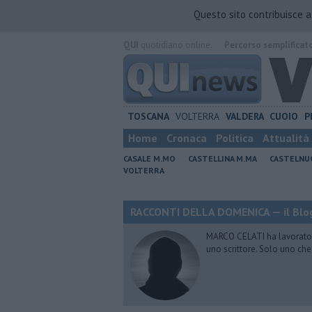
Questo sito contribuisce 
QUI
quotidiano online.
Percorso semplificat
TOSCANA
VOLTERRA
VALDERA
CUOIO
P
Home
Cronaca
Politica
Attualità
CASALE M.MO
CASTELLINA M.MA
CASTELNU
VOLTERRA
RACCONTI DELLA DOMENICA — il Blog
MARCO CELATI ha lavorato e 
uno scrittore. Solo uno che 