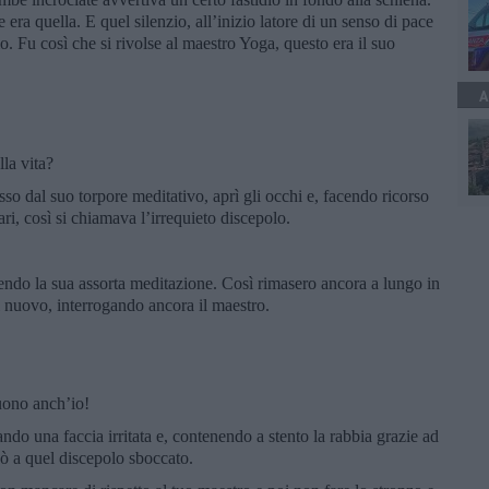
era quella. E quel silenzio, all’inizio latore di un senso di pace
lo. Fu così che si rivolse al maestro Yoga, questo era il suo
A
la vita?
sso dal suo torpore meditativo, aprì gli occhi e, facendo ricorso
ri, così si chiamava l’irrequieto discepolo.
ndendo la sua assorta meditazione. Così rimasero ancora a lungo in
di nuovo, interrogando ancora il maestro.
uono anch’io!
ndo una faccia irritata e, contenendo a stento la rabbia grazie ad
icò a quel discepolo sboccato.