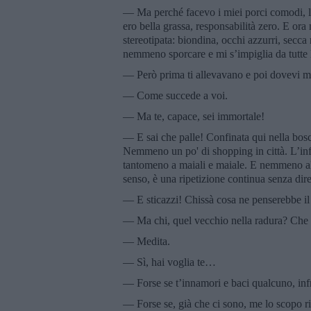
— Ma perché facevo i miei porci comodi, la 
ero bella grassa, responsabilità zero. E ora
stereotipata: biondina, occhi azzurri, secca
nemmeno sporcare e mi s’impiglia da tutte l
— Però prima ti allevavano e poi dovevi m
— Come succede a voi.
— Ma te, capace, sei immortale!
— E sai che palle! Confinata qui nella bosc
Nemmeno un po' di shopping in città. L’infi
tantomeno a maiali e maiale. E nemmeno alle
senso, è una ripetizione continua senza dire
— E sticazzi! Chissà cosa ne penserebbe i
— Ma chi, quel vecchio nella radura? Che 
— Medita.
— Sì, hai voglia te…
— Forse se t’innamori e baci qualcuno, infra
— Forse se, già che ci sono, me lo scopo r