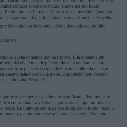
on mancare di rispetto al tuo maestro e poi non fare lo stronzo e
r immedesimarci con madre natura, entrare nel suo flusso
e. E comunque te l’ho data l’unica risposta possibile. Quando ti
’unica è pensare ad una domanda di riserva. E anche alla svelta.
pre detto che non si risponde ad una domanda con un’altra
della vita.
cepolo, quella domanda non ha risposta. È la domanda più
ste semplici alle domande più complesse in assoluto, se non
sso dirti: se per senso si intende direzione, allora la vita è un
sariamente dalla nascita alla morte. Dopodiché molti credenti
i sia altra vita. Te credi?
que se invece per senso s’intende significato, allora mio caro
ile e conosciuta. La vita ha il significato che ognuno riesce a
 riesci. Tra l’altro questo in genere si capisce in fondo, verso la
 compimento, quando non serve più a niente saperlo. Contento