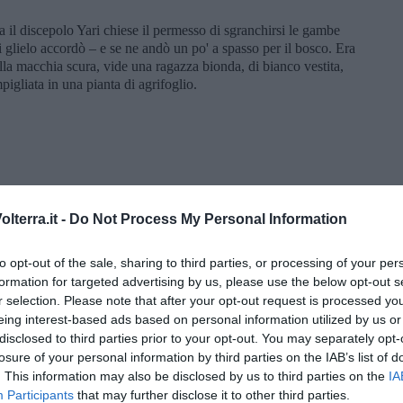
a il discepolo Yari chiese il permesso di sgranchirsi le gambe
i glielo accordò – e se ne andò un po' a spasso per il bosco. Era
ella macchia scura, vide una ragazza bionda, di bianco vestita,
pigliata in una pianta di agrifoglio.
ttrice del bosco!
lterra.it -
Do Not Process My Personal Information
emo? Te chi sei?
to opt-out of the sale, sharing to third parties, or processing of your per
formation for targeted advertising by us, please use the below opt-out s
r selection. Please note that after your opt-out request is processed y
eing interest-based ads based on personal information utilized by us or
disclosed to third parties prior to your opt-out. You may separately opt-
losure of your personal information by third parties on the IAB’s list of
. This information may also be disclosed by us to third parties on the
IA
Participants
that may further disclose it to other third parties.