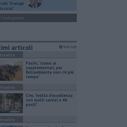
selli “Dialoghi
la città"
Condoglianze
imi articoli
Vedi tutti
ttualità
Pacini, "siamo ai
supplementari, per
Retiambiente non c'è più
tempo"
ttualità
Crm, "realtà d'eccellenza
con molti servizi e 46
posti"
ttualità