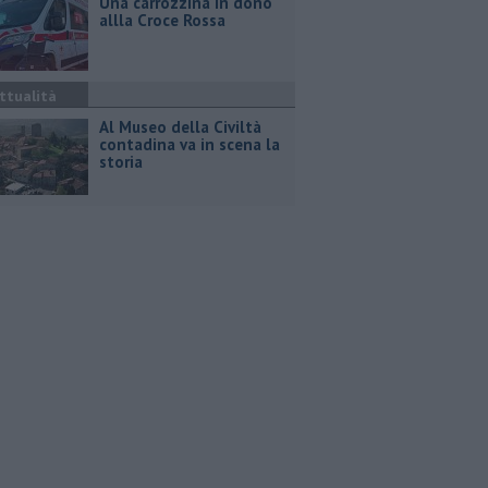
Una carrozzina in dono
allla Croce Rossa
ttualità
Al Museo della Civiltà
contadina va in scena la
storia