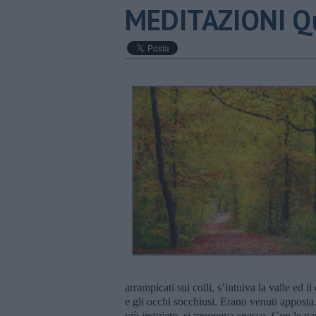
MEDITAZIONI Qu
arrampicati sui colli, s’intuiva la valle ed 
e gli occhi socchiusi. Erano venuti apposta.
più inquieto, si muoveva spesso. Con le gam