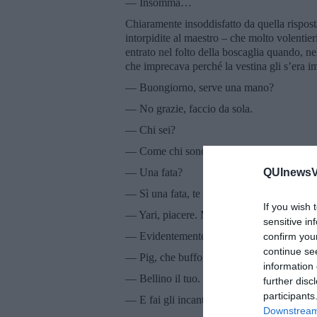
— Insomma…
Chiaramente insoddisfatto da quella rispost
intorpidite al maestro – che molto volentier
entrato nel folto della boscaglia quando, n
che imprecava perché la vestina gli s’era im
— Buongiorno, serve una mano?
— No grazie, faccio da sola.
— Chi sei?
— Come chi sono? Sono la fatina Pig, prote
— Una fata?
QUInewsVo
— Sì una fata, te l’ho già detto, che sei sc
If you wish 
— Yari, piacere. Ma esistono le fate?
sensitive in
— Evidentemente sì, che dici?
confirm you
continue se
— Pig, che buffo nome?
information 
— Bellino il tuo.
further disc
participants
— E fai gli incantesimi?
Downstream 