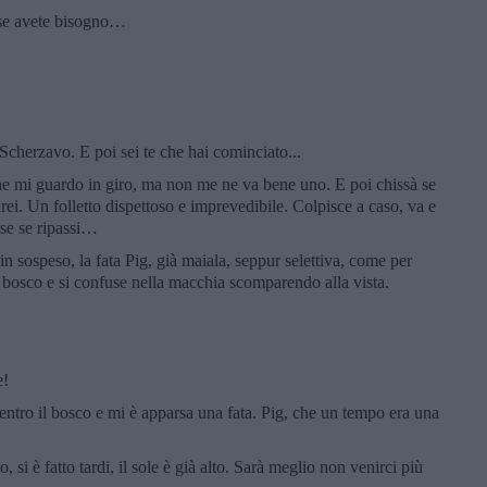
 se avete bisogno…
Scherzavo. E poi sei te che hai cominciato...
he mi guardo in giro, ma non me ne va bene uno. E poi chissà se
rei. Un folletto dispettoso e imprevedibile. Colpisce a caso, va e
rse se ripassi…
n sospeso, la fata Pig, già maiala, seppur selettiva, come per
l bosco e si confuse nella macchia scomparendo alla vista.
e!
tro il bosco e mi è apparsa una fata. Pig, che un tempo era una
i è fatto tardi, il sole è già alto. Sarà meglio non venirci più