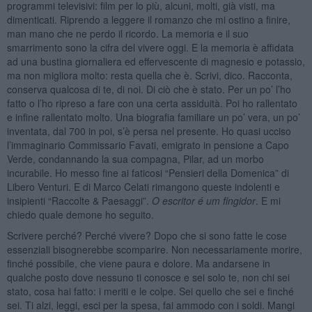
programmi televisivi: film per lo più, alcuni, molti, già visti, ma
dimenticati. Riprendo a leggere il romanzo che mi ostino a finire,
man mano che ne perdo il ricordo. La memoria e il suo
smarrimento sono la cifra del vivere oggi. E la memoria è affidata
ad una bustina giornaliera ed effervescente di magnesio e potassio,
ma non migliora molto: resta quella che è. Scrivi, dico. Racconta,
conserva qualcosa di te, di noi. Di ciò che è stato. Per un po’ l’ho
fatto o l’ho ripreso a fare con una certa assiduità. Poi ho rallentato
e infine rallentato molto. Una biografia familiare un po’ vera, un po’
inventata, dal 700 in poi, s’è persa nel presente. Ho quasi ucciso
l’immaginario Commissario Favati, emigrato in pensione a Capo
Verde, condannando la sua compagna, Pilar, ad un morbo
incurabile. Ho messo fine ai faticosi “Pensieri della Domenica” di
Libero Venturi. E di Marco Celati rimangono queste indolenti e
insipienti “Raccolte & Paesaggi”.
O escritor
é um fingidor
. E mi
chiedo quale demone ho seguito.
Scrivere perché? Perché vivere? Dopo che si sono fatte le cose
essenziali bisognerebbe scomparire. Non necessariamente morire,
finché possibile, che viene paura e dolore. Ma andarsene in
qualche posto dove nessuno ti conosce e sei solo te, non chi sei
stato, cosa hai fatto: i meriti e le colpe. Sei quello che sei e finché
sei. Ti alzi, leggi, esci per la spesa, fai ammodo con i soldi. Mangi