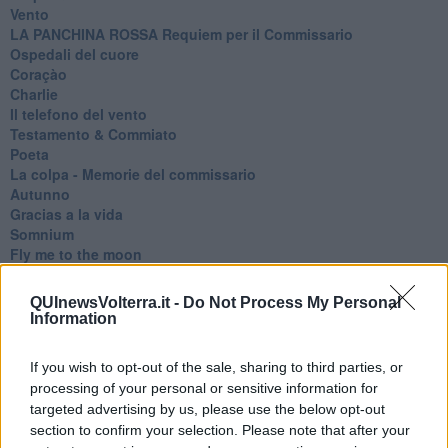
Vento
​LA PANCHINA ROSSA Requiem per il Commissario
Ospedali del cuore
Coraçào
Charlie
Il telefono del vento
Testamento & Commiato
Poeta
​La colpa - Memorie del commissario
Autunno
Gracias a la vida
Somnium
Fly me to the moon
Hop!
O sonho de um prisioneiro
QUInewsVolterra.it -
Do Not Process My Personal
Memòrias
Information
Sto qui
Scrivi
If you wish to opt-out of the sale, sharing to third parties, or
Bestiario
processing of your personal or sensitive information for
Pillole
targeted advertising by us, please use the below opt-out
Veglia
section to confirm your selection. Please note that after your
​“D” come delitto