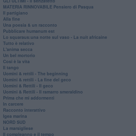
GLI ULTIMI - Il senzatetto
MATERIA RINNOVABILE Pensiero di Pasqua
Il partigiano
Alla fine
Una poesia & un racconto
Pubblicare humanum est
Lo squaraus:una notte sul vaso - La nuit africaine
Tutto è relativo
L'anima secca
Un bel mortorio
Cosi è la vita
Il tango
​Uomini & rettili - The beginning
​Uomini & rettili - La fine del geco
Uomini & Rettili - Il geco
Uomini & Rettili - Il ramarro smeraldino
Prima che mi addormenti
In carcere
Racconto interattivo
Igea marina
​NORD SUD
La marsigliese
Il compleanno e il tempo