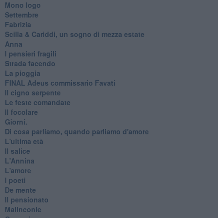
Mono logo
Settembre
Fabrizia
​Scilla & Cariddi, un sogno di mezza estate
Anna
I pensieri fragili
Strada facendo
La pioggia
FINAL Adeus commissario Favati
Il cigno serpente
Le feste comandate
Il focolare
Giorni.
Di cosa parliamo, quando parliamo d'amore
L'ultima età
Il salice
L'Annina
L'amore
I poeti
De mente
Il pensionato
Malinconie