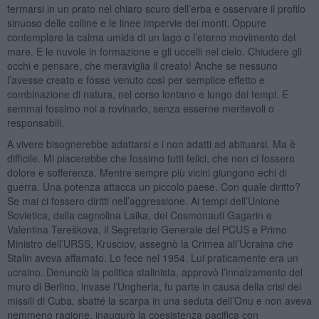
fermarsi in un prato nel chiaro scuro dell’erba e osservare il profilo
sinuoso delle colline e le linee impervie dei monti. Oppure
contemplare la calma umida di un lago o l’eterno movimento del
mare. E le nuvole in formazione e gli uccelli nel cielo. Chiudere gli
occhi e pensare, che meraviglia il creato! Anche se nessuno
l’avesse creato e fosse venuto così per semplice effetto e
combinazione di natura, nel corso lontano e lungo dei tempi. E
semmai fossimo noi a rovinarlo, senza esserne meritevoli o
responsabili.
A vivere bisognerebbe adattarsi e i non adatti ad abituarsi. Ma è
difficile. Mi piacerebbe che fossimo tutti felici, che non ci fossero
dolore e sofferenza. Mentre sempre più vicini giungono echi di
guerra. Una potenza attacca un piccolo paese. Con quale diritto?
Se mai ci fossero diritti nell’aggressione. Ai tempi dell’Unione
Sovietica, della cagnolina Laika, dei Cosmonauti Gagarin e
Valentina Tereškova, il Segretario Generale del PCUS e Primo
Ministro dell’URSS, Krusciov, assegnò la Crimea all’Ucraina che
Stalin aveva affamato. Lo fece nel 1954. Lui praticamente era un
ucraino. Denunciò la politica stalinista, approvò l’innalzamento del
muro di Berlino, invase l’Ungheria, fu parte in causa della crisi dei
missili di Cuba, sbatté la scarpa in una seduta dell’Onu e non aveva
nemmeno ragione, inaugurò la coesistenza pacifica con