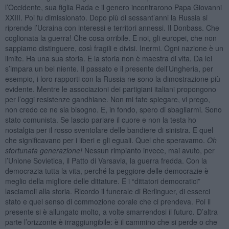
l’Occidente, sua figlia Rada e il genero incontrarono Papa Giovanni
XXIII. Poi fu dimissionato. Dopo più di sessant’anni la Russia si
riprende l’Ucraina con interessi e territori annessi. Il Donbass. Che
coglionata la guerra! Che cosa orribile. E noi, gli europei, che non
sappiamo distinguere, così fragili e divisi. Inermi. Ogni nazione è un
limite. Ha una sua storia. E la storia non è maestra di vita. Da lei
s’impara un bel niente. Il passato e il presente dell’Ungheria, per
esempio, i loro rapporti con la Russia ne sono la dimostrazione più
evidente. Mentre le associazioni dei partigiani italiani propongono
per l’oggi resistenze gandhiane. Non mi fate spiegare, vi prego,
non credo ce ne sia bisogno. E, in fondo, spero di sbagliarmi. Sono
stato comunista. Se lascio parlare il cuore e non la testa ho
nostalgia per il rosso sventolare delle bandiere di sinistra. E quel
che significavano per i liberi e gli eguali. Quel che speravamo.
Oh
sfortunata generazione!
Nessun rimpianto invece, mai avuto, per
l’Unione Sovietica, il Patto di Varsavia, la guerra fredda. Con la
democrazia tutta la vita, perché la peggiore delle democrazie è
meglio della migliore delle dittature. E i “dittatori democratici”
lasciamoli alla storia. Ricordo il funerale di Berlinguer, di esserci
stato e quel senso di commozione corale che ci prendeva. Poi il
presente si è allungato molto, a volte smarrendosi il futuro. D’altra
parte l’orizzonte è irraggiungibile: è il cammino che si perde o che