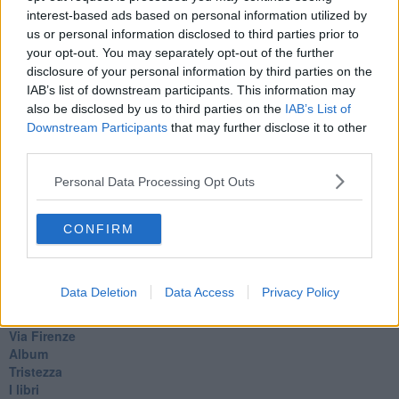
Odi et amo
interest-based ads based on personal information utilized by
Pensieri in disordine sparso
us or personal information disclosed to third parties prior to
Vitamina D
your opt-out. You may separately opt-out of the further
La strada
disclosure of your personal information by third parties on the
Caso & cambiamento
IAB’s list of downstream participants. This information may
Com'esuli pensieri
also be disclosed by us to third parties on the
IAB’s List of
La trappola di Tucidide, o della 3ª C
Downstream Participants
that may further disclose it to other
L'evoluzione umana
third parties.
Ad Astra
Storia di io - Quasi un compito in classe
Personal Data Processing Opt Outs
Quasi una lezione
Spleen
Lettera a un amico
CONFIRM
Lettera al sultano
I sogni del mattino
La calura
Data Deletion
Data Access
Privacy Policy
Armani
Nuvole
Via Firenze
Album
Tristezza
I libri