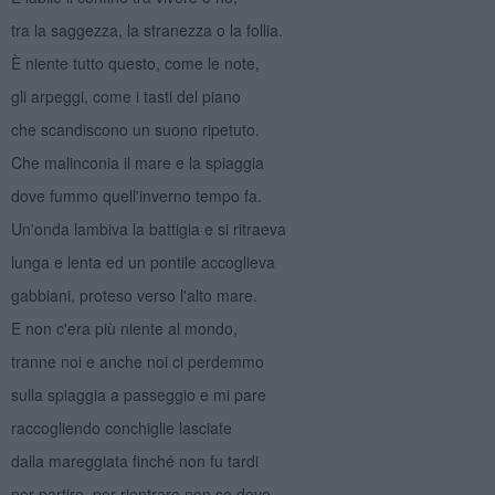
tra la saggezza, la stranezza o la follia.
È niente tutto questo, come le note,
gli arpeggi, come i tasti del piano
che scandiscono un suono ripetuto.
Che malinconia il mare e la spiaggia
dove fummo quell'inverno tempo fa.
Un'onda lambiva la battigia e si ritraeva
lunga e lenta ed un pontile accoglieva
gabbiani, proteso verso l'alto mare.
E non c'era più niente al mondo,
tranne noi e anche noi ci perdemmo
sulla spiaggia a passeggio e mi pare
raccogliendo conchiglie lasciate
dalla mareggiata finché non fu tardi
per partire, per rientrare non so dove,