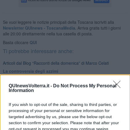
Se vuoi leggere le notizie principali della Toscana iscriviti alla
Newsletter QUInews - ToscanaMedia.
Arriva gratis tutti i giorni
alle 20:00 direttamente nella tua casella di posta.
Basta cliccare
QUI
Ti potrebbe interessare anche:
Articoli dal Blog “Racconti della domenica” di Marco Celati
La controversia degli azzimi
Finale
L'archivio
QUInewsVolterra.it -
Do Not Process My Personal
I nomi
Information
Essere
Res rebus
If you wish to opt-out of the sale, sharing to third parties, or
De mente
processing of your personal or sensitive information for
La marcia
targeted advertising by us, please use the below opt-out
Confessioni del pappagallo
Ancora pensieri & disordine
section to confirm your selection. Please note that after your
Sono solo parole
opt-out request is processed you may continue seeing