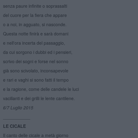
senza paure infinite o soprassalti
del cuore per la fiera che appare
o a noi, in agguato, si nasconde.
Questa notte finirà e sarà domani
e nell'ora incerta del passaggio,
da cui sorgono i dubbi ed i pensieri,
scrivo dei sogni e forse nel sonno
già sono scivolato, inconsapevole
e rari e vaghi si sono fatti il tempo
e la ragione, come delle candele le luci
vacillanti e dei grilli le lente cantilene.
6/7 Luglio 2015
___________
LE CICALE
Il canto delle cicale a metà giorno