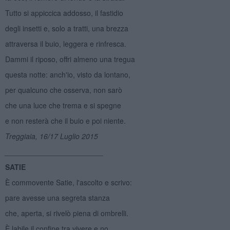
Tutto si appiccica addosso, il fastidio
degli insetti e, solo a tratti, una brezza
attraversa il buio, leggera e rinfresca.
Dammi il riposo, offri almeno una tregua
questa notte: anch'io, visto da lontano,
per qualcuno che osserva, non sarò
che una luce che trema e si spegne
e non resterà che il buio e poi niente.
Treggiaia, 16/17 Luglio 2015
________________________
SATIE
È commovente Satie, l'ascolto e scrivo:
pare avesse una segreta stanza
che, aperta, si rivelò piena di ombrelli.
È labile il confine tra vivere e no,