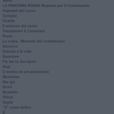
Vento
​LA PANCHINA ROSSA Requiem per il Commissario
Ospedali del cuore
Coraçào
Charlie
Il telefono del vento
Testamento & Commiato
Poeta
​La colpa - Memorie del commissario
Autunno
Gracias a la vida
Somnium
Fly me to the moon
Hop!
O sonho de um prisioneiro
Memòrias
Sto qui
Scrivi
Bestiario
Pillole
Veglia
​“D” come delitto
D