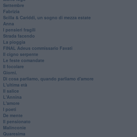
Settembre
Fabrizia
​Scilla & Cariddi, un sogno di mezza estate
Anna
I pensieri fragili
Strada facendo
La pioggia
FINAL Adeus commissario Favati
Il cigno serpente
Le feste comandate
Il focolare
Giorni.
Di cosa parliamo, quando parliamo d'amore
L'ultima età
Il salice
L'Annina
L'amore
I poeti
De mente
Il pensionato
Malinconie
Quaresima