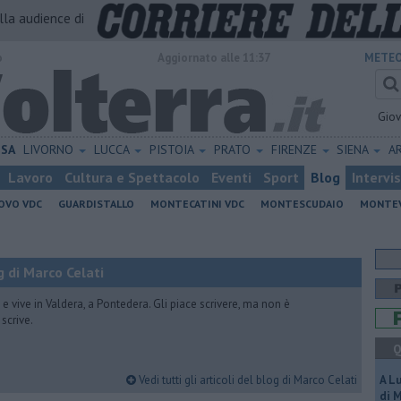
alla audience di
o
Aggiornato alle 11:37
METEO
Gio
ISA
LIVORNO
LUCCA
PISTOIA
PRATO
FIRENZE
SIENA
A
Lavoro
Cultura e Spettacolo
Eventi
Sport
Blog
Intervi
OVO VDC
GUARDISTALLO
MONTECATINI VDC
MONTESCUDAIO
MONTE
 di Marco Celati
vive in Valdera, a Pontedera. Gli piace scrivere, ma non è
scrive.
Q
Vedi tutti gli articoli del blog di Marco Celati
A L
di 