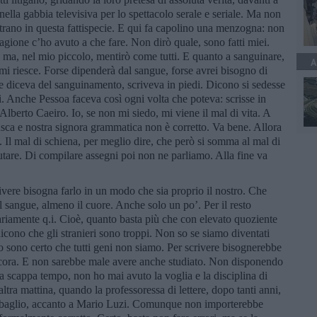
nella gabbia televisiva per lo spettacolo serale e seriale. Ma non
trano in questa fattispecie. E qui fa capolino una menzogna: non
gione c’ho avuto a che fare. Non dirò quale, sono fatti miei.
, ma, nel mio piccolo, mentirò come tutti. E quanto a sanguinare,
A
i riesce. Forse dipenderà dal sangue, forse avrei bisogno di
 che diceva del sanguinamento, scriveva in piedi. Dicono si sedesse
ni. Anche Pessoa faceva così ogni volta che poteva: scrisse in
i Alberto Caeiro. Io, se non mi siedo, mi viene il mal di vita. A
usca e nostra signora grammatica non è corretto. Va bene. Allora
a. Il mal di schiena, per meglio dire, che però si somma al mal di
lutare. Di compilare assegni poi non ne parliamo. Alla fine va
vere bisogna farlo in un modo che sia proprio il nostro. Che
l sangue, almeno il cuore. Anche solo un po’. Per il resto
ariamente q.i. Cioè, quanto basta più che con elevato quoziente
i dicono che gli stranieri sono troppi. Non so se siamo diventati
ro sono certo che tutti geni non siamo. Per scrivere bisognerebbe
ancora. E non sarebbe male avere anche studiato. Non disponendo
o a scappa tempo, non ho mai avuto la voglia e la disciplina di
ltra mattina, quando la professoressa di lettere, dopo tanti anni,
r sbaglio, accanto a Mario Luzi. Comunque non importerebbe