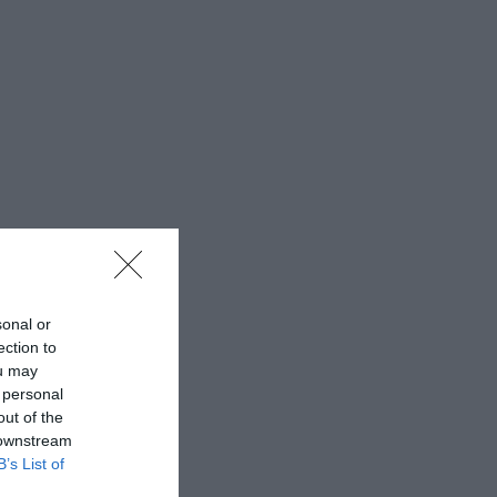
sonal or
ection to
ou may
 personal
out of the
 downstream
B’s List of