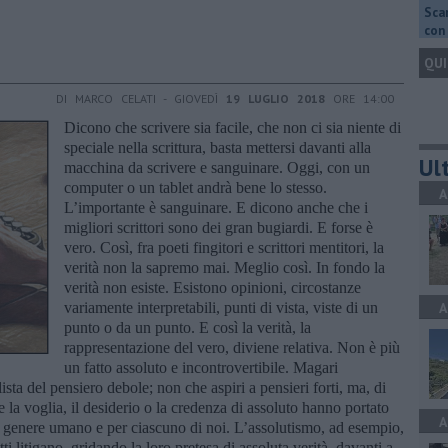
Scar
con 
QUI
DI MARCO CELATI - GIOVEDÌ
19 LUGLIO 2018
ORE 14:00
Dicono che scrivere sia facile, che non ci sia niente di
speciale nella scrittura, basta mettersi davanti alla
Ult
macchina da scrivere e sanguinare. Oggi, con un
computer o un tablet andrà bene lo stesso.
A
L’importante è sanguinare. E dicono anche che i
migliori scrittori sono dei gran bugiardi. E forse è
vero. Così, fra poeti fingitori e scrittori mentitori, la
verità non la sapremo mai. Meglio così. In fondo la
verità non esiste. Esistono opinioni, circostanze
variamente interpretabili, punti di vista, viste di un
A
punto o da un punto. E così la verità, la
rappresentazione del vero, diviene relativa. Non è più
un fatto assoluto e incontrovertibile. Magari
ista del pensiero debole; non che aspiri a pensieri forti, ma, di
e la voglia, il desiderio o la credenza di assoluto hanno portato
A
l genere umano e per ciascuno di noi. L’assolutismo, ad esempio,
ti litigano, gridando la loro pretesa di assoluta verità, davanti a