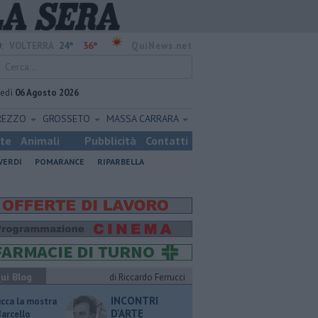
24°
36°
:
VOLTERRA
QuiNews.net
vedì
06 Agosto 2026
REZZO
GROSSETO
MASSA CARRARA
ste
Animali
Pubblicità
Contatti
VERDI
POMARANCE
RIPARBELLA
ui Blog
di Riccardo Ferrucci
INCONTRI
ucca la mostra
D'ARTE
Marcello