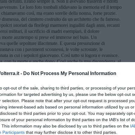
ani defunti. Erano sempre lì. Non li avevano trasferiti e ridotti
avvenuto. Le loro foto tombali sfidavano la memoria ed il tempo
 che chiamavamo così, ma erano sorelle della nonna, forse prozie.
 dismessa, del cimitero costruito da un architetto che fu famoso.
lcri istoriati da florilegi marmorei ingialliti dagli anni, recanti
eroi militari, il sacrificio di madri esemplari, il dolore
 la morte anzitempo si prese ed immerse nel buio. Un
va quelle sepolture illacrimate. E questa presunzione di
rastava con i pavimenti sconnessi, le volte scrostate, le
nata in cui i sepolcri giacevano. Così tutto si logora e svanisce.
ta, con la morte e anche dopo. Così anche la mia discendenza, al
 la scrittura è un retaggio sepolcrale che consegnamo al tempo
sarà bruciata prima a 451 gradi fahrenheit -ma è la temperatura a
lterra.it -
Do Not Process My Personal Information
anch’essa, come ogni cosa, sarà dispersa e dimenticata. Ma questo
 grande malinconia che, sembrerà strano, mi aiuta a vivere e a
to opt-out of the sale, sharing to third parties, or processing of your per
formation for targeted advertising by us, please use the below opt-out s
r selection. Please note that after your opt-out request is processed y
eing interest-based ads based on personal information utilized by us or
disclosed to third parties prior to your opt-out. You may separately opt-
losure of your personal information by third parties on the IAB’s list of
. This information may also be disclosed by us to third parties on the
IA
 Devi solo sederti davanti alla macchina da scrivere e metterti a
Participants
that may further disclose it to other third parties.
senza pensare agli anemici, né agli emofiliaci. Che scrivesse in