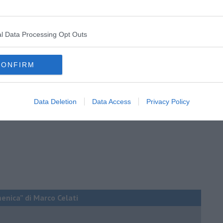
scrittori sono dei gran bugiardi lo dice Clive Owen, che lo
artha Gellhorn
nel film “
Hemingway & Gellhorn
” di
Philip
 tardi nella mia vita” è “L’amante” di Marguerite Duras.
l Data Processing Opt Outs
ica splatter dell’autore.
CONFIRM
Data Deletion
Data Access
Privacy Policy
menica” di Marco Celati