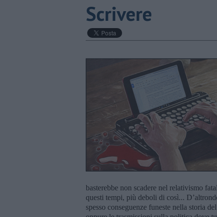
Scrivere
basterebbe non scadere nel relativismo fatal
questi tempi, più deboli di così... D’altrond
spesso conseguenze funeste nella storia de
oppure le trasmissioni sulla politica dove tut