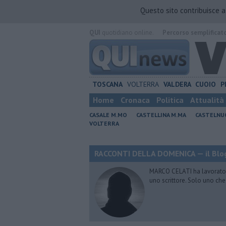
Questo sito contribuisce 
QUI
quotidiano online.
Percorso semplificat
TOSCANA
VOLTERRA
VALDERA
CUOIO
P
Home
Cronaca
Politica
Attualità
CASALE M.MO
CASTELLINA M.MA
CASTELNU
VOLTERRA
RACCONTI DELLA DOMENICA — il Blog
MARCO CELATI ha lavorato e 
uno scrittore. Solo uno che 