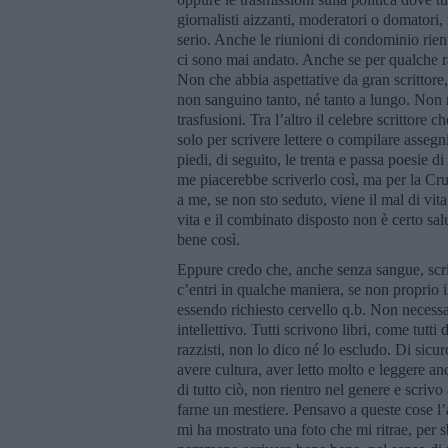
giornalisti aizzanti, moderatori o domatori, 
serio. Anche le riunioni di condominio rien
ci sono mai andato. Anche se per qualche ra
Non che abbia aspettative da gran scrittore
non sanguino tanto, né tanto a lungo. Non m
trasfusioni. Tra l’altro il celebre scrittore
solo per scrivere lettere o compilare asseg
piedi, di seguito, le trenta e passa poesie d
me piacerebbe scriverlo così, ma per la Cr
a me, se non sto seduto, viene il mal di vit
vita e il combinato disposto non è certo sa
bene così.
Eppure credo che, anche senza sangue, scri
c’entri in qualche maniera, se non proprio i
essendo richiesto cervello q.b. Non necess
intellettivo. Tutti scrivono libri, come tutt
razzisti, non lo dico né lo escludo. Di sicu
avere cultura, aver letto molto e leggere 
di tutto ciò, non rientro nel genere e scriv
farne un mestiere. Pensavo a queste cose l’a
mi ha mostrato una foto che mi ritrae, pe