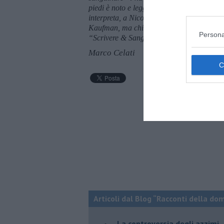
piedi è noto e leggendario. Che i migliori 
interpreta, a Nicole Kidman nel ruolo di
M
Kaufman
, ma chissà se è vero. “Presto fu
Persona
“Scrivere & Sanguinare”, elaborazione graf
Marco Celati
Articoli dal Blog “Racconti della do
La controversia degli azzimi