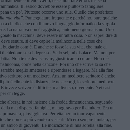
rmalmente corretto. Certo, basta non fare errori, ma se la
ammatica. Il lessico dovrebbe essere piuttosto famigliare:
pena un po’. Piuttosto occorre uno stile. Quello che preferisco
lla mia vita”
. Punteggiatura frequente e perché no, pure qualche
ba a chi dice che con il nuovo linguaggio informatico la virgola
ere. La narrativa non è saggistica, tantomeno giornalismo. Uno
goiato la macchina, deve essere un’altra cosa. Non saprei dire di
i deve sentire, si deve capire la malinconia nelle cose che
a, bugiardo com’è. E anche se fosse la sua vita, che male ci
 ti chiedono se sei depresso. Se lo sei, mi dispiace. Ma non per
alattia. Non te ne devi scusare, giustificare o curare. Non c’è
 malinconia, come nella canzone. Poi uno che scrive lo sa che
 sarebbe meglio smettesse e riprendesse a leggere. Ma alla fine
ivo scrittore o un mediocre. Anzi un mediocre scrittore è anche
 più facilmente le distanze, te ne accorgi, lo scrittore mediocre
. E invece scrivere è difficile, ma diverso, divertente. Nei casi
 per chi legge.
che alberga in noi insieme alla fredda dimenticanza, seguendo
o della mia dispersa famiglia, mi aggiravo per il cimitero. Era un
rda primavera, piovigginava. Perfetta per un tour vagamente
o che non ero più venuto a visitarli. Mi ero sempre limitato, per
a un amico di gioventù. Le indicazione di mia sorella, alla fine,