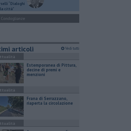
selli “Dialoghi
la città"
Condoglianze
imi articoli
Vedi tutti
ttualità
Estemporanea di Pittura,
decine di premi e
menzioni
ttualità
Frana di Serrazzano,
riaperta la circolazione
ttualità