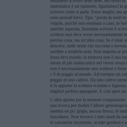
nemmeno scrivere bene bene, nel senso di fo
matematica è un’opinione, figuriamoci la gr
scrivere come si parla. Forse meglio, ma ap
sono periodi brevi. Tipo
“presto fu tardi ne
virgola, purché non seminata a caso, in bar
sarebbe superata. Insomma scrivere è scriv
scrittore non deve avere necessariamente in
preciso cosa, ma un’altra cosa. Se è triste s
descrive, nelle storie che racconta o invent
sarebbe a renderla nota. Non importa se poi
forza devi esserlo, la tristezza non è una m
niente di più malinconico nel vivere senza
non è necessariamente uno scrittore e forse
c’è di peggio al mondo. Ad esempio un catt
peggio di uno cattivo. Da uno cattivo prendi
ti fa apparire la scrittura scontata e lagnosa
migliori perfino appagante. E così speri sia
L’altro giorno per la memore compassione 
una ricerca per risalire l’albero genealogic
mattina un po’ grigia, ancora fresca, di ta
foscoliano. Non trovavo i miei morti da tant
le canoniche ricorrenze, ai miei genitori e 