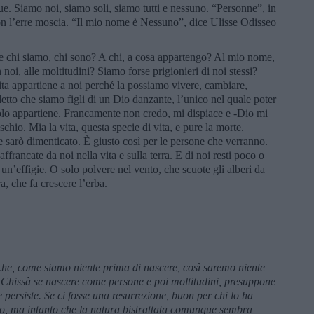
e. Siamo noi, siamo soli, siamo tutti e nessuno. “Personne”, in
con l’erre moscia. “Il mio nome è Nessuno”, dice Ulisse Odisseo
ine chi siamo, chi sono? A chi, a cosa appartengo? Al mio nome,
oi, alle moltitudini? Siamo forse prigionieri di noi stessi?
ita appartiene a noi perché la possiamo vivere, cambiare,
etto che siamo figli di un Dio danzante, l’unico nel quale poter
i solo appartiene. Francamente non credo, mi dispiace e -Dio mi
hio. Mia la vita, questa specie di vita, e pure la morte.
 sarò dimenticato. È giusto così per le persone che verranno.
francate da noi nella vita e sulla terra. E di noi resti poco o
un’effigie. O solo polvere nel vento, che scuote gli alberi da
ra, che fa crescere l’erba.
he, come siamo niente prima di nascere, così saremo niente
 Chissà se nascere come persone e poi moltitudini, presuppone
persiste. Se ci fosse una resurrezione, buon per chi lo ha
do, ma intanto che la natura bistrattata comunque sembra