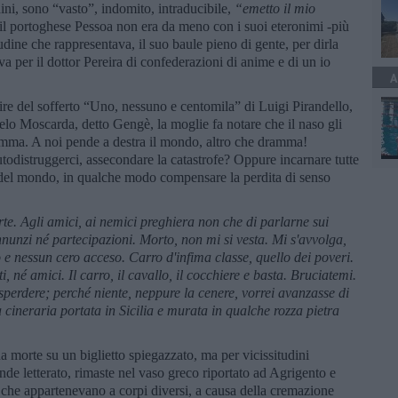
ni, sono “vasto”, indomito, intraducibile,
“
emetto il mio
 il portoghese Pessoa non era da meno con i suoi eteronimi -più
tudine che rappresentava, il suo baule pieno di gente, per dirla
va per il dottor Pereira di confederazioni di anime e di un io
A
dire del sofferto “Uno, nessuno e centomila” di Luigi Pirandello,
elo Moscarda, detto Gengè, la moglie fa notare che il naso gli
amma. A noi pende a destra il mondo, altro che dramma!
distruggerci, assecondare la catastrofe? Oppure incarnare tutte
va del mondo, in qualche modo compensare la perdita di senso
rte. Agli amici, ai nemici preghiera non che di parlarne sui
nunzi n
é
partecipazioni. Morto, non mi si vesta. Mi s'avvolga,
to e nessun cero acceso. Carro d'infima classe, quello dei poveri.
i, n
é
amici. Il carro, il cavallo, il cocchiere e basta. Bruciatemi.
isperdere; perch
é
niente, neppure la cenere, vorrei avanzasse di
 cineraria portata in Sicilia e murata in qualche rozza pietra
.
ua morte su un biglietto spiegazzato, ma per vicissitudini
nde letterato, rimaste nel vaso greco riportato ad Agrigento e
 che appartenevano a corpi diversi, a causa della cremazione