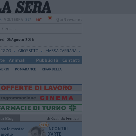
22°
36°
:
VOLTERRA
QuiNews.net
vedì
06 Agosto 2026
REZZO
GROSSETO
MASSA CARRARA
ste
Animali
Pubblicità
Contatti
VERDI
POMARANCE
RIPARBELLA
ui Blog
di Riccardo Ferrucci
INCONTRI
ucca la mostra
D'ARTE
Marcello