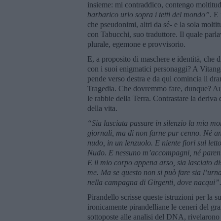
insieme: mi contraddico, contengo moltitudi
barbarico urlo sopra i tetti del mondo”
. E
che pseudonimi, altri da sé- e la sola molti
con Tabucchi, suo traduttore. Il quale parla
plurale, egemone e provvisorio.
E, a proposito di maschere e identità, che 
con i suoi enigmatici personaggi? A Vitang
pende verso destra e da qui comincia il dr
Tragedia. Che dovremmo fare, dunque? Auto
le rabbie della Terra. Contrastare la deri
della vita.
“
Sia lasciata passare in silenzio la mia mo
giornali, ma di non farne pur cenno. N
é
an
nudo, in un lenzuolo. E niente fiori sul let
Nudo. E nessuno m
’
accompagni, n
é
parent
E il mio corpo appena arso, sia lasciato d
me. Ma se questo non si può fare sia l
’
urna
nella campagna di Girgenti, dove nacqui”
Pirandello scrisse queste istruzioni per la s
ironicamente pirandelliane le ceneri del gra
sottoposte alle analisi del DNA, rivelarono