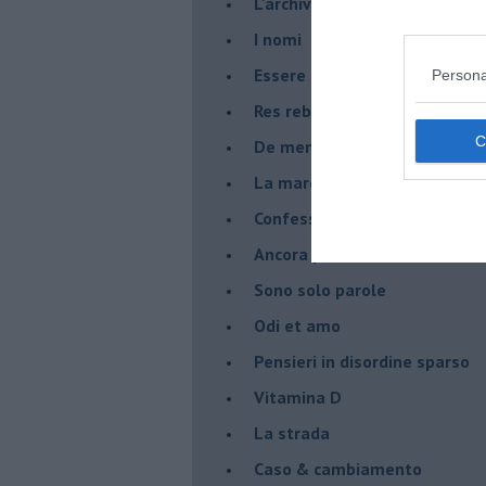
L'archivio
I nomi
Essere
Persona
Res rebus
De mente
La marcia
Confessioni del pappagallo
Ancora pensieri & disordine
Sono solo parole
Odi et amo
Pensieri in disordine sparso
Vitamina D
La strada
Caso & cambiamento