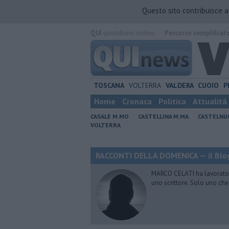
Questo sito contribuisce 
QUI
quotidiano online.
Percorso semplificat
TOSCANA
VOLTERRA
VALDERA
CUOIO
P
Home
Cronaca
Politica
Attualità
CASALE M.MO
CASTELLINA M.MA
CASTELNU
VOLTERRA
RACCONTI DELLA DOMENICA — il Blog
MARCO CELATI ha lavorato e 
uno scrittore. Solo uno che 