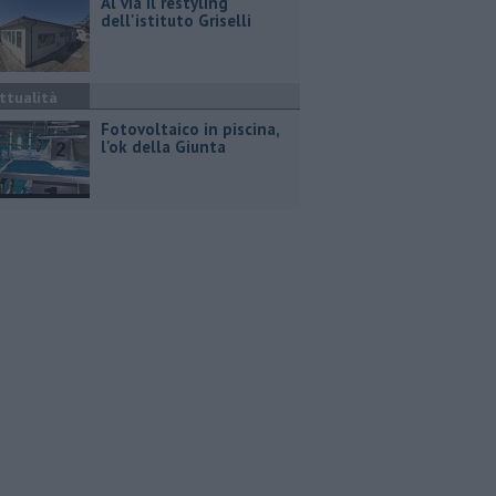
Al via il restyling
dell'istituto Griselli
ttualità
Fotovoltaico in piscina,
l'ok della Giunta