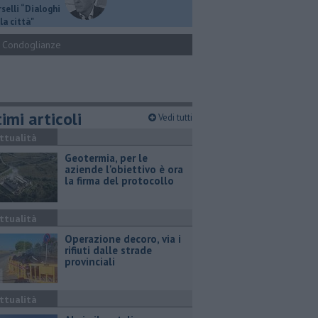
selli “Dialoghi
la città"
Condoglianze
imi articoli
Vedi tutti
ttualità
Geotermia, per le
aziende l'obiettivo è ora
la firma del protocollo
ttualità
Operazione decoro, via i
rifiuti dalle strade
provinciali
ttualità