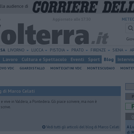
alla audience di
o
Aggiornato alle 17:30
METEO
Gio
ISA
LIVORNO
LUCCA
PISTOIA
PRATO
FIRENZE
SIENA
A
Lavoro
Cultura e Spettacolo
Eventi
Sport
Blog
Intervi
OVO VDC
GUARDISTALLO
MONTECATINI VDC
MONTESCUDAIO
MONTE
 di Marco Celati
vive in Valdera, a Pontedera. Gli piace scrivere, ma non è
scrive.
Q
Vedi tutti gli articoli del blog di Marco Celati
A L
di 