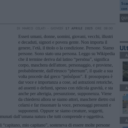
Scar
con 
QUI
DI MARCO CELATI - GIOVEDÌ
17 APRILE 2025
ORE 08:00
Esseri umani, donne, uomini, giovani, vecchi, illustri
e decaduti, signori e povera gente. Non importa il
Ult
genere, l’età, il titolo o la condizione. Persone. Siamo
persone. Sono stato una persona. Leggo su Wikipedia
A
che il termine deriva dal latino “persōna”, significa
corpo, maschera dell'attore, personaggio, e proviene,
probabilmente, dall'etrusco “phersum”, il quale a sua
volta procede dal greco “prósôpon”. E prosopopea è
dar voce e importanza a cose, ad astrazioni retoriche,
ad assenti o defunti, spesso con ridicola gravità, e sta
A
anche per alterigia, presunzione, supponenza. Viene
da chiedersi allora se siamo attori, maschere dietro cui
celarsi e far risuonare la voce, personaggi presunti e
supponenti. Oppure se siamo creature, soggetti,
omunati dall’umana natura che tutti comprende e oggettiva.
A
i “capitano, mio capitano”, sosteneva di essere molte persone