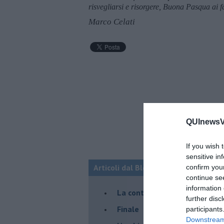
risvegliarsi e risorgere, Buona Pasqua ai f
Marco Celati
QUInewsVo
If you wish 
sensitive in
Articoli dal Blog “Racconti della do
confirm you
continue se
information 
La controversia degli azzimi
further disc
Finale
participants
Downstream 