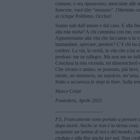
comune, e ora riposavano, mescolate alle su
francese, vuol dire “nessuno”. Oltretutto 
al ciclope Polifemo. Occhio!
Siamo nati dall’amore e dal caso. E alla f
alla mia storia? A chi cammina con me, con n
Apparteniamo alla vita che facciamo o la v
tramandare, sprecare, perdere? C’è chi ha d
credere. La via, la verità, la vita che a lu
perdoni- me ne rallegro. Ma non me ne infisc
Conclusa la mia vicenda, mi dimenticherò e
Che vivano e amino, se possono, più lievi, af
niente, un simulacro, un sepolcro, un’urna, 
frutto e accarezza le siepi in fiore. Sulla ter
Marco Celati
Pontedera, Aprile 2025
___________________
P.S. Francamente sono portato a pensare c
dopo morti. Anche se non è la stessa cosa.
acquisire un’anima di noi e del mondo, che 
creduto e alla fine anche per noi. Non cre