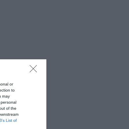
sonal or
ection to
ou may
 personal
out of the
 downstream
B’s List of