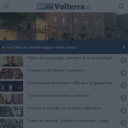
Al via l'iter di monitoraggio delle mura
Piano del paesaggio, pensieri di un archeologo
Il restauro del Rosso Fiorentino
Costellazioni illuminano i 200 anni di geotermia
"La testa Lorenzini resti a Volterra"
Firenze si fa bella con la testa volterrana
​Teatro in carcere, affidato incarico per i saggi