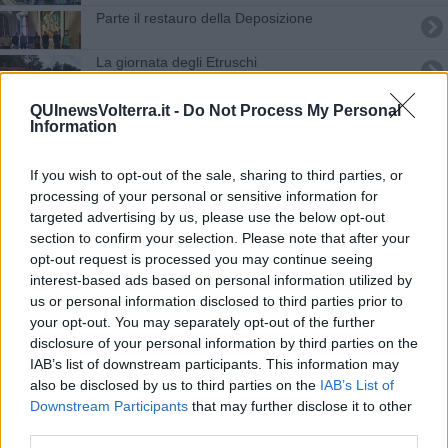
Parte il restauro della Deposizione
La giornata degli Etruschi
La mostra "I Signori dell'Ortino"
QUInewsVolterra.it -
Do Not Process My Personal
Information
Sala teatrale in carcere, la situazione si sblocca
If you wish to opt-out of the sale, sharing to third parties, or
Anfiteatro, visite guidate agli scavi
processing of your personal or sensitive information for
targeted advertising by us, please use the below opt-out
section to confirm your selection. Please note that after your
Capitale Cultura: Livorno si ritira, Pisa no
opt-out request is processed you may continue seeing
interest-based ads based on personal information utilized by
Rosso Fiorentino verso il restauro
us or personal information disclosed to third parties prior to
your opt-out. You may separately opt-out of the further
Suoni antichi per la Giornata degli etruschi
disclosure of your personal information by third parties on the
IAB’s list of downstream participants. This information may
Una mostra sui tumuli delle Colombaie
also be disclosed by us to third parties on the
IAB’s List of
Downstream Participants
that may further disclose it to other
Ecco il Centro Espositivo Riparbella Antica
third parties.