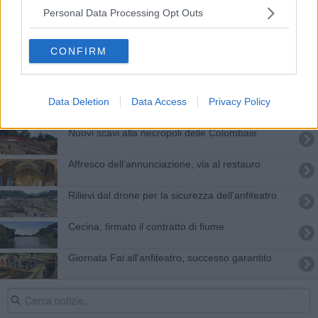
Dall'Acropoli etrusca emerge un muro di età
Personal Data Processing Opt Outs
romana
Lawrence e l’amore-odio verso Volterra
CONFIRM
Città etrusche unite verso la candidatura Unesco
Data Deletion
Data Access
Privacy Policy
Novità archeologiche, si fa il punto
Nuovi scavi alla necropoli delle Colombaie
Affresco dell’annunciazione, via al restauro
Rilievi dal drone per la sicurezza dell'anfiteatro
Cecina, firmato il contratto di fiume
Giornata Fai all'anfiteatro, successo garantito