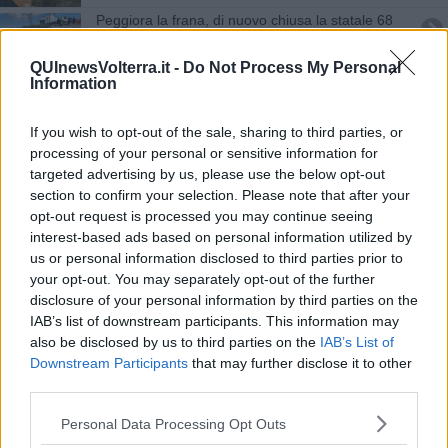
Peggiora la frana, di nuovo chiusa la statale 68
Pieroni, "una candidatura sostenuta dai territori"
QUInewsVolterra.it -
Do Not Process My Personal
Information
Il PD pisano e le scelte per il futuro
If you wish to opt-out of the sale, sharing to third parties, or
Letta segretario, svolta anche per il Pd pisano?
processing of your personal or sensitive information for
targeted advertising by us, please use the below opt-out
section to confirm your selection. Please note that after your
Casa e ambiente, un incontro con Chiara Braga
opt-out request is processed you may continue seeing
interest-based ads based on personal information utilized by
Sfratti esecutivi, due mesi di tregua
us or personal information disclosed to third parties prior to
your opt-out. You may separately opt-out of the further
La festa provinciale de L'Unità è a Perignano
disclosure of your personal information by third parties on the
IAB’s list of downstream participants. This information may
"Commissariato, serve più personale"
also be disclosed by us to third parties on the
IAB’s List of
Downstream Participants
that may further disclose it to other
Mazzeo assolto, la vicinanza dei sindaci dem
third parties.
Dal Pd pisano una rosa di 5 nomi per il
Personal Data Processing Opt Outs
Parlamento