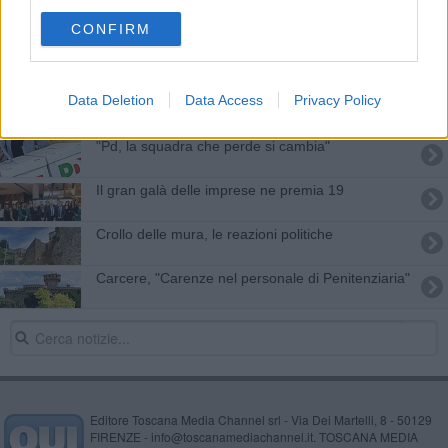
"Il Governo nega risorse ai Comuni geotermici"
CONFIRM
Per le Mura si muove il Governo, "Vigileremo"
Data Deletion
Data Access
Privacy Policy
Ferrante, "Agrivoltaico distruggerebbe il
paesaggio"
"Pd, la squadra che perde si cambia"
Il gran galà delle imprese ne premia 19
Crollo delle mura, le reazioni politiche
Carcere, "Carenze nel personale di Penitenziaria"
Editore Toscana Media Channel srl - Via Dei Martelli, 8 - 50129
FIRENZE - info@toscanamediachannel.it. TOSCANA MEDIA