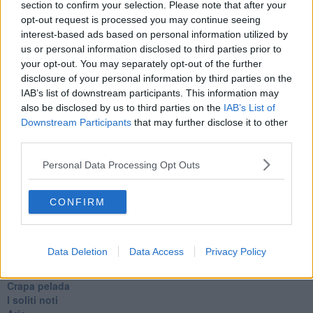
​Agorà reloaded
section to confirm your selection. Please note that after your
Ultimo
opt-out request is processed you may continue seeing
​L’urlo e gli inglesi
interest-based ads based on personal information utilized by
Carrà
us or personal information disclosed to third parties prior to
Può darsi
your opt-out. You may separately opt-out of the further
Europei
disclosure of your personal information by third parties on the
Acciaio
IAB’s list of downstream participants. This information may
Il Presidente
also be disclosed by us to third parties on the
IAB’s List of
​Il Giro
Downstream Participants
that may further disclose it to other
Insopportabile
third parties.
​Mentre
Luana
Personal Data Processing Opt Outs
​Ci vuole Fedez
​Cronaca di un vaccino annunciato
​Liberazione
CONFIRM
Esternazioni
Vaxzevria
Nazionali
Data Deletion
Data Access
Privacy Policy
​Ricorrenze e celebrazioni
Marte
​Crapa pelada
​I soliti noti