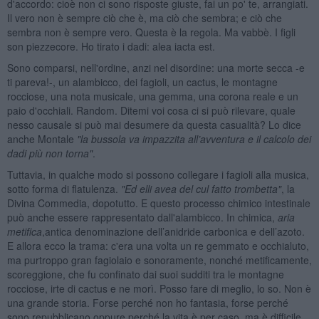
d'accordo: cioè non ci sono risposte giuste, fai un po' te, arrangiati.
Il vero non è sempre ciò che è, ma ciò che sembra; e ciò che
sembra non è sempre vero. Questa è la regola. Ma vabbè. I figli
son piezzecore. Ho tirato i dadi: alea iacta est.
Sono comparsi, nell'ordine, anzi nel disordine: una morte secca -e
ti pareva!-, un alambicco, dei fagioli, un cactus, le montagne
rocciose, una nota musicale, una gemma, una corona reale e un
paio d'occhiali. Random. Ditemi voi cosa ci si può rilevare, quale
nesso causale si può mai desumere da questa casualità? Lo dice
anche Montale
"la bussola va impazzita all’avventura e il calcolo dei
dadi più non torna"
.
Tuttavia, in qualche modo si possono collegare i fagioli alla musica,
sotto forma di flatulenza.
"Ed elli avea del cul fatto trombetta"
, la
Divina Commedia, dopotutto. E questo processo chimico intestinale
può anche essere rappresentato dall'alambicco. In chimica,
aria
metifica
,antica denominazione dell’anidride carbonica e dell’azoto.
E allora ecco la trama: c'era una volta un re gemmato e occhialuto,
ma purtroppo gran fagiolaio e sonoramente, nonché metificamente,
scoreggione, che fu confinato dai suoi sudditi tra le montagne
rocciose, irte di cactus e ne morì. Posso fare di meglio, lo so. Non è
una grande storia. Forse perché non ho fantasia, forse perché
sono repubblicano oppure perché la vita è per caso, ma è difficile