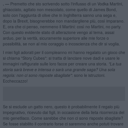
. —
Premetto che sto scrivendo sotto l'influsso di un Vodka Martini,
ghiacciato, agitato non mescolato, come quello di James Bond,
solo con l'aggiunta di olive che in Inghilterra sanno una sega e,
dopo la Brexit, bisognerebbe non mandargliene più, così imparano.
E, ora che ci penso, nemmeno il Martini: così no Martini, no party.
Con questo evidente stato di alterazione vengo al tema, assai
arduo, per la verità, sicuramente superiore alle mie forze o
possibilità, se non al mio coraggio o incoscienza che dir si voglia.
I miei figli adorati per il compleanno mi hanno regalato un gioco che
si chiama "Story Cubes": si tratta di lanciare nove dadi e usare le
immagini raffigurate sulle loro facce per creare una storia.
"La tua
storia sar
à breve e intensa o sar
à una grande saga? Una sola
regola: non ci sono risposte sbagliate"
: sono le istruzioni.
Eccheccazzo!
Se si esclude un gatto nero, questo è probabilmente il regalo più
impegnativo, ricevuto dai figli, in occasione della lieta ricorrenza del
mio genetliaco. Come sarebbe che non ci sono risposte sbagliate?
Se fosse stabilito il contrario forse ci saremmo anche potuti trovare