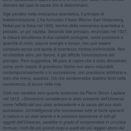
divinare dal caso le cause che la determinano.
Vige peraltro nella meccanica quantistica, il principio di
indeterminazione. L'ha formulato il fisico Werner Karl Heisenberg,
Nobel per la fisica nel 1932, teorico della meccanica quantistica e,
peccato, un po' nazista. Secondo tale principio, enunciato nel 1927,
la misura simultanea di due variabili coniugate, come posizione e
quantità di moto, oppure energia e tempo, non può essere
compiuta senza una quota di incertezza minima ineliminabile. Non
mi chiedete altro, per favore, è già difficile l'enunciazione del
principio. Però suggestiva. Mi pare di capire che è stato dimostrato
come certe coppie di grandezze fisiche non siano misurabili,
contemporaneamente o in successione, con precisione arbitraria e,
men che meno, assoluta. Ciò che sembrerebbe stabilire limiti nella
conoscenza, di sicuro nella mia.
Cioè non sarebbe vero quanto sostenuto da Pierre Simon Laplace
nel 1812:
«Dovremmo considerare lo stato presente dell'Universo
come l'effetto del suo stato antecedente e la causa del suo stato
successivo. Un'intelligenza che conoscesse tutte le forze operanti
in natura in un dato istante e le posizioni istantanee di tutti gli
oggetti dell'Universo, sarebbe in grado di comprendere in un'unica
formula i moti dei più grandi corpi e quelli dei più leggeri atomi del