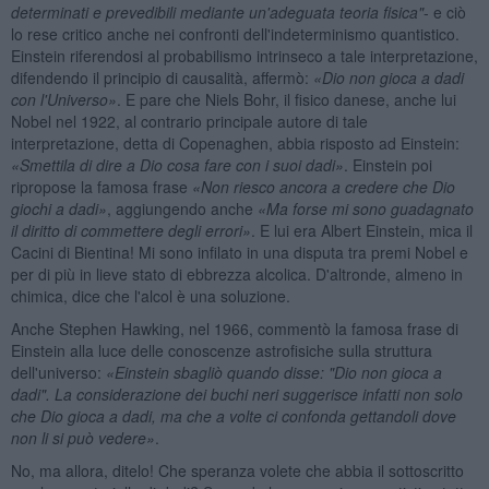
determinati e prevedibili mediante un'adeguata teoria fisica"
- e ciò
lo rese critico anche nei confronti dell'indeterminismo quantistico.
Einstein riferendosi al probabilismo intrinseco a tale interpretazione,
difendendo il principio di causalità, affermò:
«Dio non gioca a dadi
con l'Universo»
. E pare che Niels Bohr, il fisico danese, anche lui
Nobel nel 1922, al contrario principale autore di tale
interpretazione, detta di Copenaghen, abbia risposto ad Einstein:
«Smettila di dire a Dio cosa fare con i suoi dadi»
. Einstein poi
ripropose la famosa frase
«Non riesco ancora a credere che Dio
giochi a dadi»
, aggiungendo anche
«Ma forse mi sono guadagnato
il diritto di commettere degli errori»
. E lui era Albert Einstein, mica il
Cacini di Bientina! Mi sono infilato in una disputa tra premi Nobel e
per di più in lieve stato di ebbrezza alcolica. D'altronde, almeno in
chimica, dice che l'alcol è una soluzione.
Anche Stephen Hawking, nel 1966, commentò la famosa frase di
Einstein alla luce delle conoscenze astrofisiche sulla struttura
dell'universo:
«Einstein sbagliò quando disse: "Dio non gioca a
dadi". La considerazione dei buchi neri suggerisce infatti non solo
che Dio gioca a dadi, ma che a volte ci confonda gettandoli dove
non li si può vedere»
.
No, ma allora, ditelo! Che speranza volete che abbia il sottoscritto