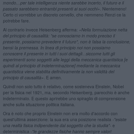
mondo…per tale intelligenza niente sarebbe incerto, il futuro e il
passato sarebbero entrambi presenti ai suoi occhi»
. Nientemeno!
Certo ci vorrebbe un discreto cervello, che nemmeno Renzi ce la
potrebbe fare.
Al contrario invece Heisenberg afferma:
«Nella formulazione netta
del principio di causalit
à: "se conosciamo in modo preciso il
presente, possiamo prevedere il futuro", non è falsa la conclusione,
bensì la premessa. In linea di principio noi non possiamo
conoscere il presente in tutti i suoi dettagli...siccome tutti gli
esperimenti sono soggetti alle leggi della meccanica quantistica [e
quindi al principio di indeterminazione] mediante la meccanica
quantistica viene stabilita definitivamente la non validit
à del
principio di causalità»
. E amen.
Quindi non solo tutto è relativo, come sosteneva Einstein, Nobel
per la fisica nel 1921, ma, secondo Heisenberg, parecchio è anche
indeterminato. E questo aprirebbe uno spiraglio di comprensione
anche sulla situazione politica italiana.
Ora è noto che proprio Einstein non era molto d'accordo con
quest'ultima asserzione: la sua era una posizione realista -
"esiste
una realt
à fisica indipendente dal soggetto che la studia"
- e
deterministica -
"le grandezze fisiche hanno sempre valori