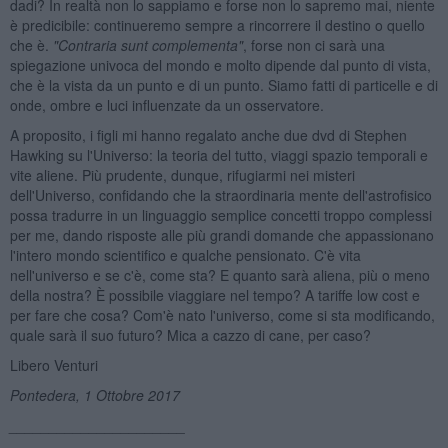
dadi? In realtà non lo sappiamo e forse non lo sapremo mai, niente
è predicibile: continueremo sempre a rincorrere il destino o quello
che è.
"Contraria sunt complementa"
, forse non ci sarà una
spiegazione univoca del mondo e molto dipende dal punto di vista,
che è la vista da un punto e di un punto. Siamo fatti di particelle e di
onde, ombre e luci influenzate da un osservatore.
A proposito, i figli mi hanno regalato anche due dvd di Stephen
Hawking su l'Universo: la teoria del tutto, viaggi spazio temporali e
vite aliene. Più prudente, dunque, rifugiarmi nei misteri
dell'Universo, confidando che la straordinaria mente dell'astrofisico
possa tradurre in un linguaggio semplice concetti troppo complessi
per me, dando risposte alle più grandi domande che appassionano
l'intero mondo scientifico e qualche pensionato. C'è vita
nell'universo e se c'è, come sta? E quanto sarà aliena, più o meno
della nostra? È possibile viaggiare nel tempo? A tariffe low cost e
per fare che cosa? Com'è nato l'universo, come si sta modificando,
quale sarà il suo futuro? Mica a cazzo di cane, per caso?
Libero Venturi
Pontedera, 1 Ottobre 2017
______________________