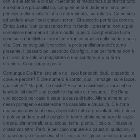
con le sue storielle di dadi? Secondo la meccanica quantistica tutto
è aleatorio e probabilistico, complementare, indeterminato; per il
principio della relatività tutto è determinato, ma relativo. Come si fa
ad andare avanti così e stare sereni! Ci succede per forza come a
Enrico Letta. Non conoscendo fino in fondo il presente, non si può
conoscere nemmeno il futuro: oddio, questo spiegherebbe tante
cose sulla ripetitività di errori ed orrori commessi nella storia e nella
vita. Così come giustificherebbe la pretesa dilatoria dell'eterno
presente. Il passato poi, secondo Carofiglio, che per fortuna non è
un fisico, ma solo un magistrato e uno scrittore, è una terra
straniera. Così siamo a posto.
Comunque Dio li ha lanciati o no i suoi benedetti dadi, e quando, e
dove, e perché? E che numero è sortito, quali immagini sulle facce,
quali storie? Ma poi, Dio esiste? E se non esistesse, allora chi ha
lanciato 'sti dadi? Una possibile risposta è: nessuno, il Big Bang,
uno scoppio per caso è stata la causa di tutto. Allora almeno un
nesso primigenio esisterebbe tra casualità e causalità. C'è stata
una causa dovuta al caso, dopodiché tutto è precipitato alla rinfusa,
e poteva andare anche peggio: in fondo abbiamo sempre la razza
umana, altri animali, aria, acqua, terra, piante, il calcio, il basket e
chissà cos'altro. Però, è per caso oppure è a causa di qualcuno, o
di qualcuna, o di qualcosa che si esiste e si gioca la nostra mano di