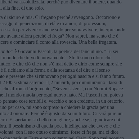
ibertà va assolutizzata, perché può diventare il potere, quando
, alla fine, di uno solo.
ta di sicuro è mia. Ci fregano perché avvengono. Occorrono e
ssaggi di generazioni, di età e di amori, di professioni,
necessario per vivere o anche solo per sopravvivere, interpretando
re avanti: allora perché ci frega? Non saprei, ma sento che è
scere e cominciare il conto alla rovescia. Una bella fregatura.
 mondo”
è Giovanni Pascoli, la poetica del fanciullino. “Tu sei
 il mondo che tu vedi nuovamente”. Stolti sono coloro che
ico, e dire ciò che non s’è mai detto e dirlo come sempre si è
’è il richiamo alla forma e alla sostanza del dire e il senso
sato e presente che si rinnovano per ogni nascita e si fanno futuro.
 2100 si stima saremo 11,2 miliardi, poi diminuiranno i tassi di
ile che affronta l’argomento, “Seven sisters”, con Noomi Rapace.
che il mondo muoia per ogni nuovo nato. Ma Pascoli non poteva
ensato cose terribili e, vecchio e non credente, in un oratorio,
tuto per caso, mi sono sorpreso a chiedere la grazia per una
to ad onorare. Perché è giusto darsi un futuro. Ci sarà pure un
ra. E speriamo sia bello o migliore, anche se, a giudicare dai
mbra. Il pessimismo di quella poca intelligenza che avevo e che
 volontà, con il suo ottuso ottimismo, forse ci frega, ma ci dice
o che verrà: in Terra e non soltanto nel Cielo. Sono malinconico