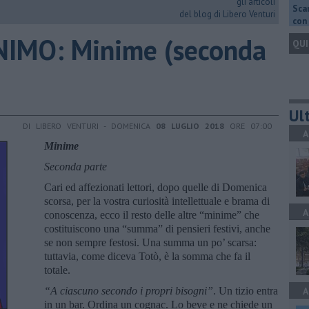
gli articoli
Scar
del blog di Libero Venturi
con 
IMO: Minime (seconda
QUI
Ult
DI LIBERO VENTURI - DOMENICA
08 LUGLIO 2018
ORE 07:00
A
Minime
Seconda parte
Cari ed affezionati lettori, dopo quelle di Domenica
scorsa, per la vostra curiosità intellettuale e brama di
A
conoscenza, ecco il resto delle altre “minime” che
costituiscono una “summa” di pensieri festivi, anche
se non sempre festosi. Una summa un po’ scarsa:
tuttavia, come diceva Totò, è la somma che fa il
totale.
“A ciascuno secondo i propri bisogni”
. Un tizio entra
A
in un bar. Ordina un cognac. Lo beve e ne chiede un