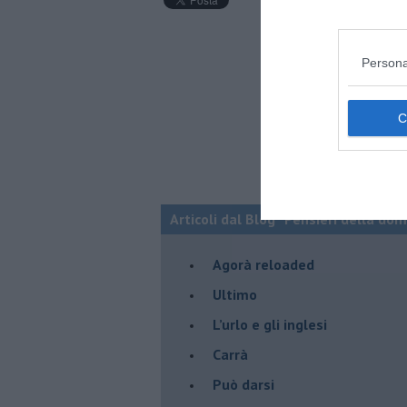
Persona
Articoli dal Blog “Pensieri della dom
​Agorà reloaded
Ultimo
​L’urlo e gli inglesi
Carrà
Può darsi