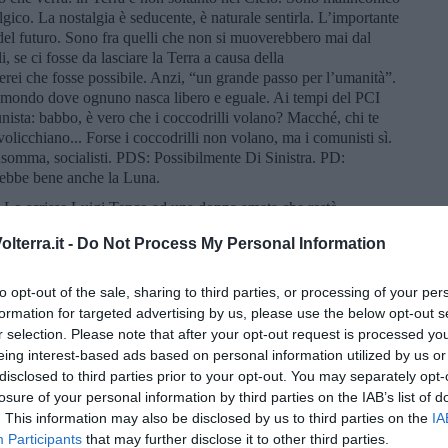
gico. La nostalgia è seducente, è naturale sentirla. L’importante
del futuro. Sono fra quelli che non si muoverebbero mai dal
i, se ci fosse da lasciare la Terra a causa della
rei che fosse possibile. Anzi, “un grande passo per l’umanità”.
 mondo dove ognuno nasca libero e eguale. Ai tempi del PCI
munista: babbo, è vero che i coccodrilli volano? Macché, chi te
olicchiano... Forse i coccodrilli non volano, ma i comunisti sì.
nsomma, socialisti. PDS: Possibilmente Di Sinistra. PD:
ebbe bene anche la Luna.
. Lo scrisse Luigi Tenco ad una donna amata che restò
na meravigliosa canzone. Una delle sue. Per tutti coloro che si
lterra.it -
Do Not Process My Personal Information
i farsi accettare”
. L’ho sentito dire in tivvù da un regista in un
to opt-out of the sale, sharing to third parties, or processing of your per
ra più o meno così. L’ho riportata a memoria e la metto in rete
formation for targeted advertising by us, please use the below opt-out s
o. Un regalo riciclato, ma meno facile e scontato di quanto si
r selection. Please note that after your opt-out request is processed y
iusta per me. Buona domenica e buona fortuna.
eing interest-based ads based on personal information utilized by us or
disclosed to third parties prior to your opt-out. You may separately opt-
losure of your personal information by third parties on the IAB’s list of
. This information may also be disclosed by us to third parties on the
IA
Participants
that may further disclose it to other third parties.