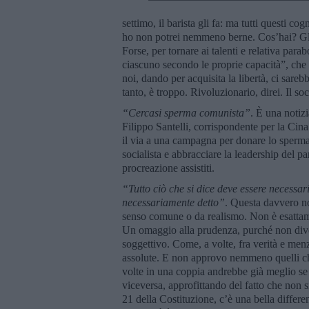
settimo, il barista gli fa: ma tutti questi c
ho non potrei nemmeno berne. Cos’hai? Gli c
Forse, per tornare ai talenti e relativa par
ciascuno secondo le proprie capacità”, che sa
noi, dando per acquisita la libertà, ci sare
tanto, è troppo. Rivoluzionario, direi. Il s
“Cercasi sperma comunista”
. È una notiz
Filippo Santelli, corrispondente per la Cin
il via a una campagna per donare lo sperma: 
socialista e abbracciare la leadership del 
procreazione assistiti.
“Tutto ciò che si dice deve essere necessar
necessariamente detto”
. Questa davvero n
senso comune o da realismo. Non è esattam
Un omaggio alla prudenza, purché non diventi
soggettivo. Come, a volte, fra verità e menz
assolute. E non approvo nemmeno quelli che 
volte in una coppia andrebbe già meglio se
viceversa, approfittando del fatto che non s
21 della Costituzione, c’è una bella differenz