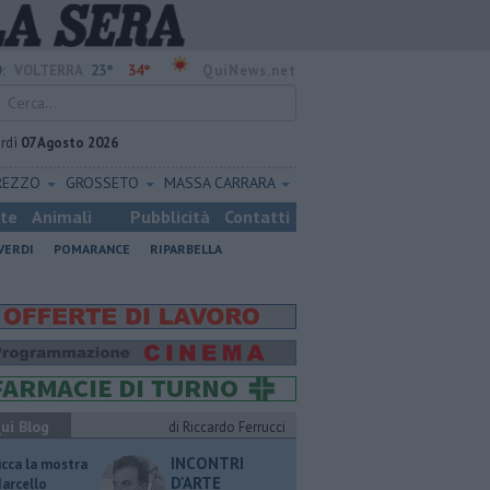
23°
34°
:
VOLTERRA
QuiNews.net
rdì
07 Agosto 2026
REZZO
GROSSETO
MASSA CARRARA
ste
Animali
Pubblicità
Contatti
VERDI
POMARANCE
RIPARBELLA
ui Blog
di Riccardo Ferrucci
INCONTRI
ucca la mostra
D'ARTE
Marcello