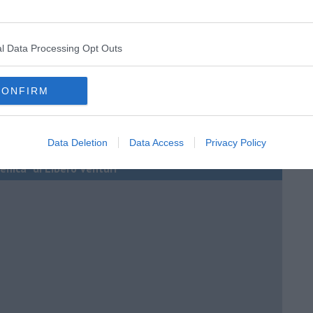
l Data Processing Opt Outs
CONFIRM
Data Deletion
Data Access
Privacy Policy
enica” di Libero Venturi