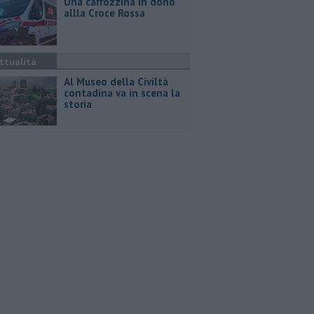
Una carrozzina in dono
allla Croce Rossa
ttualità
Al Museo della Civiltà
contadina va in scena la
storia