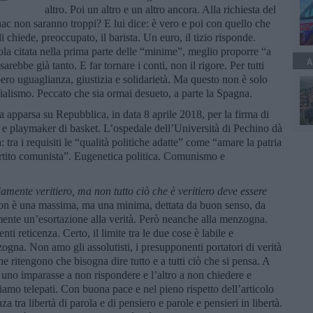
altro. Poi un altro e un altro ancora. Alla richiesta del
ognac non saranno troppi? E lui dice: è vero e poi con quello che
hiede, preoccupato, il barista. Un euro, il tizio risponde.
abola citata nella prima parte delle “minime”, meglio proporre “a
A
rebbe già tanto. E far tornare i conti, non il rigore. Per tutti
bbero uguaglianza, giustizia e solidarietà. Ma questo non è solo
ocialismo. Peccato che sia ormai desueto, a parte la Spagna.
ia apparsa su Repubblica, in data 8 aprile 2018, per la firma di
a e playmaker di basket. L’ospedale dell’Università di Pechino dà
tra i requisiti le “qualità politiche adatte” come “amare la patria
partito comunista”. Eugenetica politica. Comunismo e
iamente veritiero, ma non tutto ciò che è veritiero deve essere
on è una massima, ma una minima, dettata da buon senso, da
ente un’esortazione alla verità. Però neanche alla menzogna.
 reticenza. Certo, il limite tra le due cose è labile e
ogna. Non amo gli assolutisti, i presupponenti portatori di verità
ritengono che bisogna dire tutto e a tutti ciò che si pensa. A
 uno imparasse a non rispondere e l’altro a non chiedere e
iamo telepati. Con buona pace e nel pieno rispetto dell’articolo
a tra libertà di parola e di pensiero e parole e pensieri in libertà.