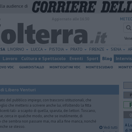
alla audience di
o
Aggiornato alle 16:30
METEO
Vene
ISA
LIVORNO
LUCCA
PISTOIA
PRATO
FIRENZE
SIENA
A
Lavoro
Cultura e Spettacolo
Eventi
Sport
Blog
Intervi
OVO VDC
GUARDISTALLO
MONTECATINI VDC
MONTESCUDAIO
MONTE
di Libero Venturi
ato del pubblico impiego, con trascorsi istituzionali, che
lio che mettersi a scrivere anche lui, infoltendo la fitta
dicenti tali- a scapito di quella, sparuta, dei lettori. Toscano,
Q
e, cerca in qualche modo, anche se inutilmente, di
o che sembra non passare mai, ma alla fine manca, nonché
A L
, anche se stesso.
Vedi tutti
di 