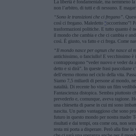
La libertà è fondamentale, ma nemmeno la l
non l’arbitro, di tutti e di nessuno. E magari
“Sono le transizioni che ci fregano”
. Ques
così ci fregano. Maledetto
“
occorrismo”! Pa
trasformazioni politiche. E tutto quanto è 
il mondo che cambia e che ci cambia e anda
così. È giusto, va fatto e ci frega. Come na
“Il mondo nasce per ognun che nasce al
antichissimo, o fanciullo! E vecchissimo è
contrappongono “veder nuovo e veder da ant
detto e si dirà”. In queste frasi pascoliane c
dell’eterno ritorno nel ciclo della vita. Pas
Siamo 7,5 miliardi di persone al mondo, nel
natalità. Di recente ho visto un film vedib
Fantascienza distopica. Sembra piuttosto 
prevederlo e, comunque, aveva ragione. Ho p
una chiesetta di paese in cui mi sono imbat
nascita. Un patto vantaggioso che sono pron
futuro in questo mondo per nostra madre Ter
risultati e dai tempi, ora come ora, non se
resta mi porta a disperare. Però alla fine la
che ci sarà una speranza anche per il mond