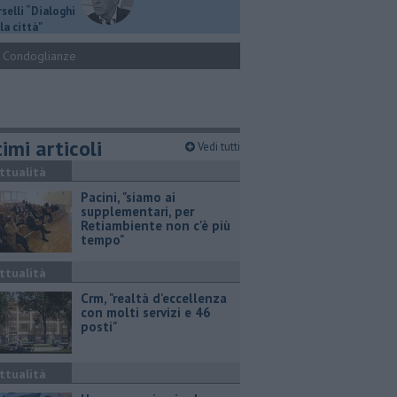
selli “Dialoghi
la città"
Condoglianze
imi articoli
Vedi tutti
ttualità
Pacini, "siamo ai
supplementari, per
Retiambiente non c'è più
tempo"
ttualità
Crm, "realtà d'eccellenza
con molti servizi e 46
posti"
ttualità