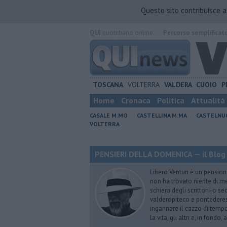
Questo sito contribuisce 
QUI
quotidiano online.
Percorso semplificat
TOSCANA
VOLTERRA
VALDERA
CUOIO
P
Home
Cronaca
Politica
Attualità
CASALE M.MO
CASTELLINA M.MA
CASTELNU
VOLTERRA
PENSIERI DELLA DOMENICA — il Blog 
Libero Venturi è un pension
non ha trovato niente di meg
schiera degli scrittori -o se
valderopiteco e pontederes
ingannare il cazzo di temp
la vita, gli altri e, in fondo