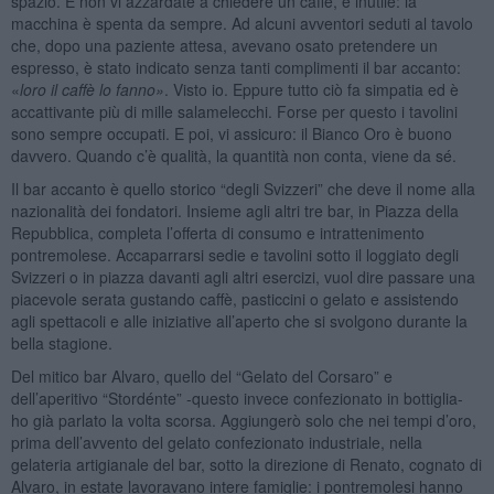
spazio. E non vi azzardate a chiedere un caffè, è inutile: la
macchina è spenta da sempre. Ad alcuni avventori seduti al tavolo
che, dopo una paziente attesa, avevano osato pretendere un
espresso, è stato indicato senza tanti complimenti il bar accanto:
«
loro il caffè lo fanno»
. Visto io. Eppure tutto ciò fa simpatia ed è
accattivante più di mille salamelecchi. Forse per questo i tavolini
sono sempre occupati. E poi, vi assicuro: il Bianco Oro è buono
davvero. Quando c’è qualità, la quantità non conta, viene da sé.
Il bar accanto è quello storico “degli Svizzeri” che deve il nome alla
nazionalità dei fondatori. Insieme agli altri tre bar, in Piazza della
Repubblica, completa l’offerta di consumo e intrattenimento
pontremolese. Accaparrarsi sedie e tavolini sotto il loggiato degli
Svizzeri o in piazza davanti agli altri esercizi, vuol dire passare una
piacevole serata gustando caffè, pasticcini o gelato e assistendo
agli spettacoli e alle iniziative all’aperto che si svolgono durante la
bella stagione.
Del mitico bar Alvaro, quello del “Gelato del Corsaro” e
dell’aperitivo “Stordénte” -questo invece confezionato in bottiglia-
ho già parlato la volta scorsa. Aggiungerò solo che nei tempi d’oro,
prima dell’avvento del gelato confezionato industriale, nella
gelateria artigianale del bar, sotto la direzione di Renato, cognato di
Alvaro, in estate lavoravano intere famiglie: i pontremolesi hanno