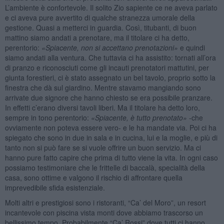
L’ambiente è confortevole. Il solito Zio sapiente ce ne aveva parlato
e ci aveva pure avvertito di qualche stranezza umorale della
gestione. Quasi a metterci in guardia. Così, titubanti, di buon
mattino siamo andati a prenotare, ma il titolare ci ha detto,
perentorio:
«Spiacente, non si accettano prenotazioni»
e quindi
siamo andati alla ventura. Che tuttavia ci ha assistito: tornati all’ora
di pranzo e riconosciuti come gli incauti prenotatori mattutini, per
giunta forestieri, ci è stato assegnato un bel tavolo, proprio sotto la
finestra che dà sul giardino. Mentre stavamo mangiando sono
arrivate due signore che hanno chiesto se era possibile pranzare.
In effetti c’erano diversi tavoli liberi. Ma il titolare ha detto loro,
sempre in tono perentorio:
«Spiacente, è tutto prenotato»
-che
ovviamente non poteva essere vero- e le ha mandate via. Poi ci ha
spiegato che sono in due in sala e in cucina, lui e la moglie, e più di
tanto non si può fare se si vuole offrire un buon servizio. Ma ci
hanno pure fatto capire che prima di tutto viene la vita. In ogni caso
possiamo testimoniare che le frittelle di baccalà, specialità della
casa, sono ottime e valgono il rischio di affrontare quella
imprevedibile sfida esistenziale.
Molti altri e prestigiosi sono i ristoranti, “Ca’ del Moro”, un resort
incantevole con piscina vista monti dove abbiamo trascorso un
bellissimo tempo. Probabilmente “Ca’ Rossi” dove tutti ci hanno