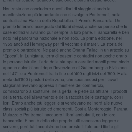
Non resta che concludere questi diari di viaggio citando la
manifestazione più importante che si svolge a Pontremoli, nella
centralissima Piazza della Repubblica: il Premio Bancarella. Un
premio letterario assegnato dai librai stessi, anche se penso che le
case editrici vi avranno pur sempre la loro parte. Il Bancarella è ben
noto nel panorama nazionale e non solo. La prima edizione, nel
1953 andò ad Hemingway per “Il vecchio e il mare”. La storia del
premio è particolare. Ne parlò anche Oriana Fallaci in un articolo su
“Epoca”. In Lunigiana, terra di pastori e contadini non poche erano
le persone istruite. L’arte della stampa a caratteri mobili prese piede
appena quindici anni dopo l’invenzione di Guttemberg: a Fivizzano
nel 1471 e a Pontremoli tra la fine del ‘400 e gli inizi del ‘500. E alla
metà dell’800 i pastori della zona, che spostandosi per i lavori
stagionali avevano appreso il mestiere del commercio,
cominciarono a sostituire, nella gerla, le pietre da affilare, i prodotti
della terra, dell’allevamento e della raccolta delle castagne, con i
libri. Erano anche più leggeri e si vendevano nel nord alle nuove
classi sociali più istruite ed emergenti. Così a Montereggio, Parana,
Mulazzo e Pontremoli nacquero i librai ambulanti, con le loro
bancarelle. E non è detto che proprio tutti sapessero leggere e
scrivere, però tutti acquisirono ben presto il fiuto per i libri e gli