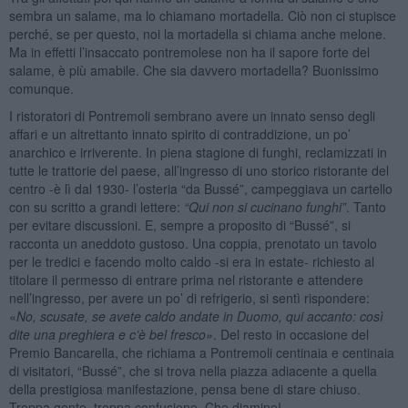
sembra un salame, ma lo chiamano mortadella. Ciò non ci stupisce
perché, se per questo, noi la mortadella si chiama anche melone.
Ma in effetti l’insaccato pontremolese non ha il sapore forte del
salame, è più amabile. Che sia davvero mortadella? Buonissimo
comunque.
I ristoratori di Pontremoli sembrano avere un innato senso degli
affari e un altrettanto innato spirito di contraddizione, un po’
anarchico e irriverente. In piena stagione di funghi, reclamizzati in
tutte le trattorie del paese, all’ingresso di uno storico ristorante del
centro -è lì dal 1930- l’osteria “da Bussé”, campeggiava un cartello
con su scritto a grandi lettere:
“Qui non si cucinano funghi”
. Tanto
per evitare discussioni. E, sempre a proposito di “Bussé”, si
racconta un aneddoto gustoso. Una coppia, prenotato un tavolo
per le tredici e facendo molto caldo -si era in estate- richiesto al
titolare il permesso di entrare prima nel ristorante e attendere
nell’ingresso, per avere un po’ di refrigerio, si sentì rispondere:
«
No, scusate, se avete caldo andate in Duomo, qui accanto: così
dite una preghiera e c’è bel fresco»
. Del resto in occasione del
Premio Bancarella, che richiama a Pontremoli centinaia e centinaia
di visitatori, “Bussé”, che si trova nella piazza adiacente a quella
della prestigiosa manifestazione, pensa bene di stare chiuso.
Troppa gente, troppa confusione. Che diamine!