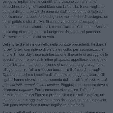
vengono impilati interi e conditi. Li farciscono con affettati o
stracchino, i più ghiotti addirittura con la Nutella. E non vogliamo
parlare della
marocca
? Un pane contadino, da sempre fatto con
quello che c’era: poca farina di grano, molta farina di castagne, un
po’ di patate e olio di oliva. Si conserva bene e accompagna
altrettanto bene i salumi locali, come il lardo di Colonnata. Anche il
miele dop di castagne della Lunigiana: da solo o sul pecorino.
Vermentino di Luni e sei arrivato.
Delle torte d’erbi s’è già detto nelle puntate precedenti. Restano i
turdei
, tortelli con ripieno di bietola e ricotta; per assonanza, c’è
anche il “Tour Day”, una manifestazione itinerante di assaggi delle
specialità pontremolesi. E infine gli
sgabei
, appetitose losanghe di
pasta lievitata fritta, con un cenno di sale, da mangiare come le
ciliegie: una tira l’altra o “bocca bocca, fi’o fi’o” che dir si voglia.
Oppure da aprire e imbottire di affettati e formaggi a piacere. Gli
sgabei hanno diversi nomi a seconda della località:
pinzini,
cuculli,
gnocchi fritti, morseleti, crescentine.
Peggiova nel cuneese dove si
chiaman
o bagasce.
Però,comunquesi chiamino, l’effetto è
garantito: ti rimpinzi.Eforse è proprio ciò a cui simili pietanze, un
tempo povere e oggi sfiziose, erano destinate: riempire la pancia.
Con poco provvedere a tanto: ingolosire e sfamare.
Tra gli affettati poi qui hanno un salame a forma di salame e che