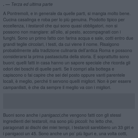
. —
Terza ed ultima parte
A Pontremoli, e in generale da quelle parti, si mangia molto bene.
Cucina casalinga e roba per lo più genuina. Prodotto tipico per
eccellenza, i
testaroli
che qui sono quasi obbligatori, non si
possono non mangiare: all’olio, al pesto, accompagnati con i
funghi. Sono un primo fatto con farina acqua e sale, cotti entro due
grandi teglie circolari, i testi, da cui viene il nome. Risalgono
probabilmente alla tradizione culinaria dell’antica Roma e possono
considerarsi la prima pastasciutta della storia. E soprattutto sono
buoni; quelli fatti in casa hanno un sapore speciale che ricorda gli
odori dei boschi di quelle parti. Se li compri alla bottega e
capiscono o fai capire che sei del posto oppure vanti parentele
locali, è meglio, perché ti servono quelli migliori. Non è per essere
campanilisti, è che da sempre il meglio va con i migliori.
Buoni sono anche i
panigacci
,che vengono fatti con gli stessi
ingredienti dei testaroli, ma sono più piccoli: ho letto che,
paragonati ai dischi dei miei tempi, i testaroli sarebbero un 33 giri e
i panigacci un 45. Sono anche un po’ più liguri e, una volta cotti,