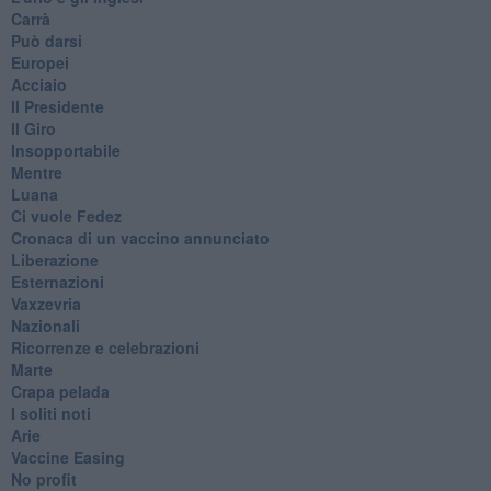
Carrà
Può darsi
Europei
Acciaio
Il Presidente
​Il Giro
Insopportabile
​Mentre
Luana
​Ci vuole Fedez
​Cronaca di un vaccino annunciato
​Liberazione
Esternazioni
Vaxzevria
Nazionali
​Ricorrenze e celebrazioni
Marte
​Crapa pelada
​I soliti noti
Arie
​Vaccine Easing
No profit