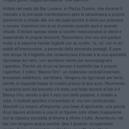
Imitato del resto dal Bar Luciano, in Piazza Duomo, che durante il
mercato e le principali manifestazioni apre la saracinesca a proprio
piacimento e chiude alle ore dei pasti perché si deve pur pranzare
e cenare. Insomma non si sa di preciso quando apre e quando
chiude. Il titolare spesso siede ai tavolini mescolandosi ai clienti e
osservando le proprie lavoranti. Raccontano che non ami parlare
molto e si esprima tramite foglietti con su scritto: “sì, no, non lo so”,
esibiti all’interlocutore, a seconda della domanda postagli. E pare
che tempo fa il biglietto che reclamizzava il locale e la sua specialità
riportasse sul retro: non serviamo niente per accompagnare
l’aperitivo. Perché ciò di cui va famoso il suddetto bar è proprio
l’aperitivo: il mitico “Bianco Oro”, un misterioso cocktail inventato,
brevettato addirittura, dal titolare. Vengono da ogni dove per berlo,
servito in coppette basse al modico prezzo di due euro. Ricorrendo
i quaranta anni dal brevetto c’è stata una festa davanti al bar e il
Bianco Oro, servito a dire il vero con delle patatine, è andato a
ruba. Il cocktail-aperitivo è brevettato sì, ma non confezionato.
Macché! Lo creano all’impronta: una base di spumante, una goccia
di un liquore ambrato e una di un liquore color chiaro trasparente,
con la classica scorzetta di limone a rifinire il tutto. Avvertenze: nel
bar non tengono acqua perché, dice il gestore, occuperebbe