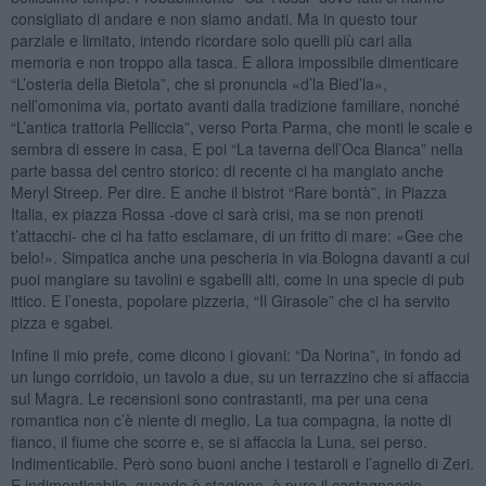
consigliato di andare e non siamo andati. Ma in questo tour
parziale e limitato, intendo ricordare solo quelli più cari alla
memoria e non troppo alla tasca. E allora impossibile dimenticare
“L’osteria della Bietola”, che si pronuncia «d’la Bied’la»,
nell’omonima via, portato avanti dalla tradizione familiare, nonché
“L’antica trattoria Pelliccia”, verso Porta Parma, che monti le scale e
sembra di essere in casa, E poi “La taverna dell’Oca Bianca” nella
parte bassa del centro storico: di recente ci ha mangiato anche
Meryl Streep. Per dire. E anche il bistrot “Rare bontà”, in Piazza
Italia, ex piazza Rossa -dove ci sarà crisi, ma se non prenoti
t’attacchi- che ci ha fatto esclamare, di un fritto di mare: «Gee che
belo!». Simpatica anche una pescheria in via Bologna davanti a cui
puoi mangiare su tavolini e sgabelli alti, come in una specie di pub
ittico. E l’onesta, popolare pizzeria, “Il Girasole” che ci ha servito
pizza e sgabei.
Infine il mio prefe, come dicono i giovani: “Da Norina”, in fondo ad
un lungo corridoio, un tavolo a due, su un terrazzino che si affaccia
sul Magra. Le recensioni sono contrastanti, ma per una cena
romantica non c’è niente di meglio. La tua compagna, la notte di
fianco, il fiume che scorre e, se si affaccia la Luna, sei perso.
Indimenticabile. Però sono buoni anche i testaroli e l’agnello di Zeri.
E indimenticabile, quando è stagione, è pure il castagnaccio.