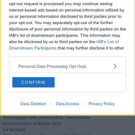
La maternità
opt-out request is processed you may continue seeing
​L’uomo o l’orso?
interest-based ads based on personal information utilized by
Non hanno un amico a teatro​
us or personal information disclosed to third parties prior to
​Tutta una questione di rispetto
your opt-out. You may separately opt-out of the further
​Cose che ci esauriscono
disclosure of your personal information by third parties on the
​Vespa che passione!
IAB’s list of downstream participants. This information may
​Lasciate ai vostri figli il diritto di piangere
also be disclosed by us to third parties on the
IAB’s List of
​Parole d’amore regalate al vento
Downstream Participants
that may further disclose it to other
​Essere genitori di un adolescente
third parties.
​Saper pazientare
​Giornata del Fiocchetto Lilla
Personal Data Processing Opt Outs
​Venerdì emozionalmente sostenibile
Ma ti ascolti?
Contornati di persone che…
CONFIRM
Non dare niente per scontato
Che cos’è la dipendenza affettiva?
Quarta tappa nelle personalità: il narcisista
Data Deletion
Data Access
Privacy Policy
​Nuovi arrivi!
​Iniziamo l’anno con il piede giusto
​Terza tappa nelle personalità: l’antisociale
​Avvicinandoci a Natale 2023
Le famiglie