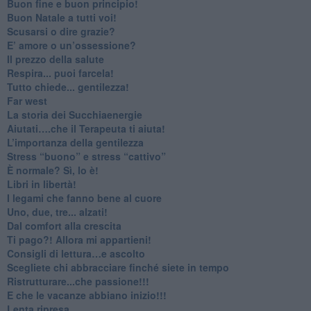
Buon fine e buon principio!
​Buon Natale a tutti voi!
​Scusarsi o dire grazie?
​E’ amore o un’ossessione?
​Il prezzo della salute
​Respira... puoi farcela!
​Tutto chiede... gentilezza!
​Far west
​La storia dei Succhiaenergie
​Aiutati….che il Terapeuta ti aiuta!
​L’importanza della gentilezza
​Stress “buono” e stress “cattivo”
​È normale? Sì, lo è!
​Libri in libertà!
​I legami che fanno bene al cuore
Uno, due, tre... alzati!​
​Dal comfort alla crescita
​Ti pago?! Allora mi appartieni!​
​Consigli di lettura…e ascolto
​Scegliete chi abbracciare finché siete in tempo
​Ristrutturare...che passione!!!
​E che le vacanze abbiano inizio!!!
​Lenta ripresa