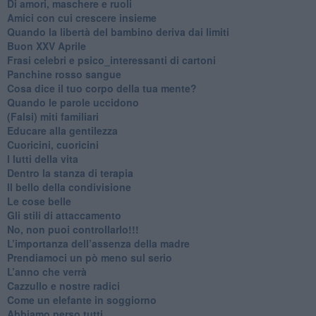
Di amori, maschere e ruoli
​Amici con cui crescere insieme
​Quando la libertà del bambino deriva dai limiti
Buon XXV Aprile
​Frasi celebri e psico_interessanti di cartoni
​Panchine rosso sangue
​Cosa dice il tuo corpo della tua mente?
​Quando le parole uccidono
​(Falsi) miti familiari
​Educare alla gentilezza
​Cuoricini, cuoricini
I lutti della vita
​Dentro la stanza di terapia
​Il bello della condivisione
Le cose belle
​Gli stili di attaccamento
No, non puoi controllarlo!!!
​L’importanza dell’assenza della madre
​Prendiamoci un pò meno sul serio
​L’anno che verrà
​Cazzullo e nostre radici
​Come un elefante in soggiorno
​Abbiamo perso tutti