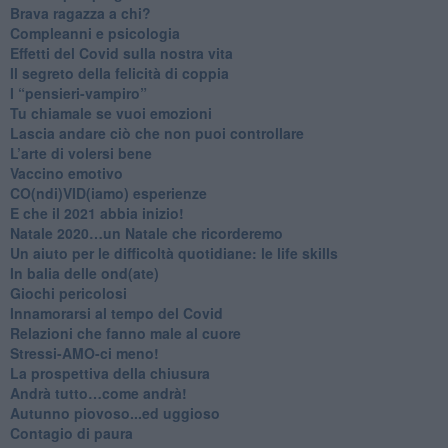
​Brava ragazza a chi?
​Compleanni e psicologia
Effetti del Covid sulla nostra vita
Il segreto della felicità di coppia
​I “pensieri-vampiro”
​Tu chiamale se vuoi emozioni
​Lascia andare ciò che non puoi controllare
L’arte di volersi bene
​Vaccino emotivo
CO(ndi)VID(iamo) esperienze
​E che il 2021 abbia inizio!
​Natale 2020…un Natale che ricorderemo
Un aiuto per le difficoltà quotidiane: le life skills
​In balia delle ond(ate)
Giochi pericolosi
Innamorarsi al tempo del Covid
​Relazioni che fanno male al cuore
​Stressi-AMO-ci meno!
​La prospettiva della chiusura
​Andrà tutto…come andrà!
Autunno piovoso...ed uggioso
​Contagio di paura