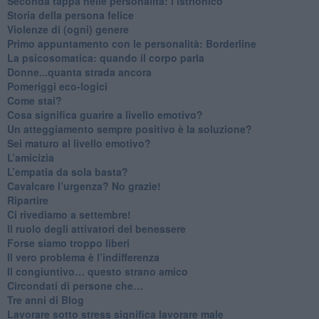
Seconda tappa nelle personalità: l’istrionico
​Storia della persona felice
Violenze di (ogni) genere
​Primo appuntamento con le personalità: Borderline
La psicosomatica: quando il corpo parla
Donne...quanta strada ancora
​Pomeriggi eco-logici
​Come stai?
Cosa significa guarire a livello emotivo?
​Un atteggiamento sempre positivo è la soluzione?
​Sei maturo al livello emotivo?
​L’amicizia
​L’empatia da sola basta?
​Cavalcare l’urgenza? No grazie!
Ripartire
​Ci rivediamo a settembre!
​Il ruolo degli attivatori del benessere
​Forse siamo troppo liberi
​Il vero problema è l’indifferenza
​Il congiuntivo… questo strano amico
​Circondati di persone che…
​Tre anni di Blog
​Lavorare sotto stress significa lavorare male