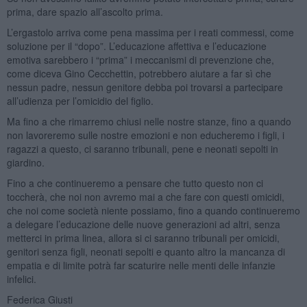
prima, dare spazio all’ascolto prima.
L’ergastolo arriva come pena massima per i reati commessi, come
soluzione per il “dopo”. L’educazione affettiva e l’educazione
emotiva sarebbero i “prima” i meccanismi di prevenzione che,
come diceva Gino Cecchettin, potrebbero aiutare a far sì che
nessun padre, nessun genitore debba poi trovarsi a partecipare
all’udienza per l’omicidio del figlio.
Ma fino a che rimarremo chiusi nelle nostre stanze, fino a quando
non lavoreremo sulle nostre emozioni e non educheremo i figli, i
ragazzi a questo, ci saranno tribunali, pene e neonati sepolti in
giardino.
Fino a che continueremo a pensare che tutto questo non ci
toccherà, che noi non avremo mai a che fare con questi omicidi,
che noi come società niente possiamo, fino a quando continueremo
a delegare l’educazione delle nuove generazioni ad altri, senza
metterci in prima linea, allora si ci saranno tribunali per omicidi,
genitori senza figli, neonati sepolti e quanto altro la mancanza di
empatia e di limite potrà far scaturire nelle menti delle infanzie
infelici.
Federica Giusti