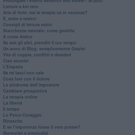
Prolungare l’effetto benefico dell’estate? Si può!
​Letture a km zero
​Aria di ferie: ma la terapia va in vacanza?
​E_state a teatro!
​Consigli di lettura estivi
​Stanchezza mentale: come gestirla
​A come Amico
​Se ami gli altri, prenditi il tuo tempo
​Un anno di Blog: semplicemente Grazie!
​Vita di coppia, conflitti e desideri
​Ciao scuola!
​L’Empatia
​Se mi lasci non vale
Cosa fare con il dolore
​La sindrome dell’impostore
​Cambiare prospettiva
La terapia online
La libertà
​Il tempo
​Lo Psico-Coraggio
Rinascita
​E se l’impotenza fosse il vero potere?
Stereotipi e pregiudizi