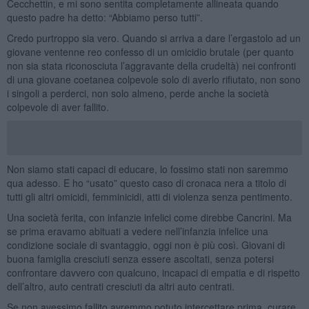
Cecchettin, e mi sono sentita completamente allineata quando
questo padre ha detto: “Abbiamo perso tutti”.
Credo purtroppo sia vero. Quando si arriva a dare l’ergastolo ad un
giovane ventenne reo confesso di un omicidio brutale (per quanto
non sia stata riconosciuta l’aggravante della crudeltà) nei confronti
di una giovane coetanea colpevole solo di averlo rifiutato, non sono
i singoli a perderci, non solo almeno, perde anche la società
colpevole di aver fallito.
Non siamo stati capaci di educare, lo fossimo stati non saremmo
qua adesso. E ho “usato” questo caso di cronaca nera a titolo di
tutti gli altri omicidi, femminicidi, atti di violenza senza pentimento.
Una società ferita, con infanzie infelici come direbbe Cancrini. Ma
se prima eravamo abituati a vedere nell’infanzia infelice una
condizione sociale di svantaggio, oggi non è più così. Giovani di
buona famiglia cresciuti senza essere ascoltati, senza potersi
confrontare davvero con qualcuno, incapaci di empatia e di rispetto
dell’altro, auto centrati cresciuti da altri auto centrati.
Se non avessimo fallito avremmo potuto intercettare prima, curare