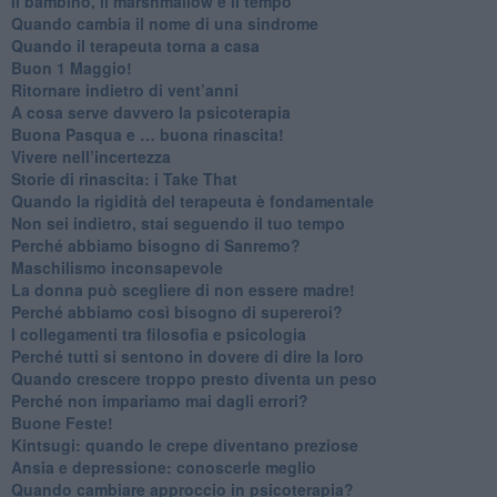
Il bambino, il marshmallow e il tempo
​Quando cambia il nome di una sindrome
​Quando il terapeuta torna a casa
​Buon 1 Maggio!
Ritornare indietro di vent’anni
​A cosa serve davvero la psicoterapia
​Buona Pasqua e … buona rinascita!
​Vivere nell’incertezza
​Storie di rinascita: i Take That
​Quando la rigidità del terapeuta è fondamentale
​Non sei indietro, stai seguendo il tuo tempo
​Perché abbiamo bisogno di Sanremo?
​Maschilismo inconsapevole
​La donna può scegliere di non essere madre!
​Perché abbiamo così bisogno di supereroi?
​I collegamenti tra filosofia e psicologia
​Perché tutti si sentono in dovere di dire la loro
​Quando crescere troppo presto diventa un peso
​Perché non impariamo mai dagli errori?
​Buone Feste!
​Kintsugi: quando le crepe diventano preziose
Ansia e depressione: conoscerle meglio
Quando cambiare approccio in psicoterapia?