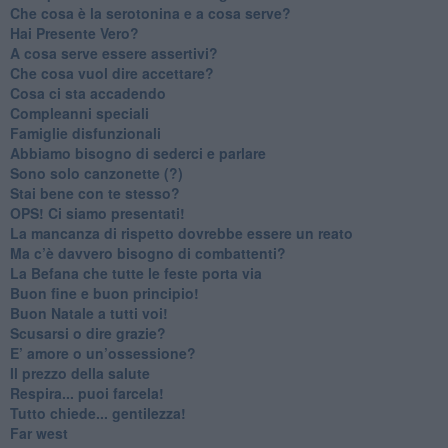
Che cosa è la serotonina e a cosa serve?
​Hai Presente Vero?
A cosa serve essere assertivi?
​Che cosa vuol dire accettare?
​Cosa ci sta accadendo
​Compleanni speciali
​Famiglie disfunzionali
​Abbiamo bisogno di sederci e parlare
Sono solo canzonette (?)
​Stai bene con te stesso?
​OPS! Ci siamo presentati!
​La mancanza di rispetto dovrebbe essere un reato
​Ma c’è davvero bisogno di combattenti?
​La Befana che tutte le feste porta via
Buon fine e buon principio!
​Buon Natale a tutti voi!
​Scusarsi o dire grazie?
​E’ amore o un’ossessione?
​Il prezzo della salute
​Respira... puoi farcela!
​Tutto chiede... gentilezza!
​Far west