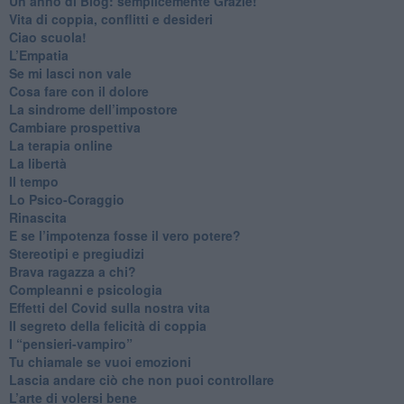
​Un anno di Blog: semplicemente Grazie!
​Vita di coppia, conflitti e desideri
​Ciao scuola!
​L’Empatia
​Se mi lasci non vale
Cosa fare con il dolore
​La sindrome dell’impostore
​Cambiare prospettiva
La terapia online
La libertà
​Il tempo
​Lo Psico-Coraggio
Rinascita
​E se l’impotenza fosse il vero potere?
Stereotipi e pregiudizi
​Brava ragazza a chi?
​Compleanni e psicologia
Effetti del Covid sulla nostra vita
Il segreto della felicità di coppia
​I “pensieri-vampiro”
​Tu chiamale se vuoi emozioni
​Lascia andare ciò che non puoi controllare
L’arte di volersi bene