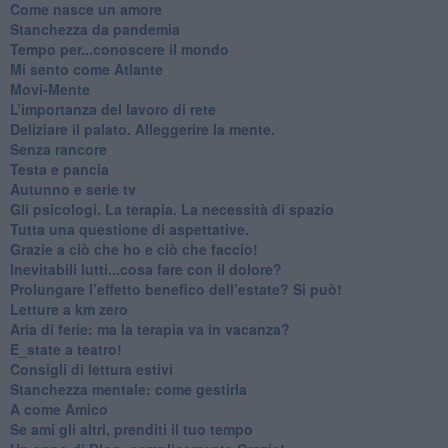
​Come nasce un amore
Stanchezza da pandemia
​Tempo per...conoscere il mondo
​Mi sento come Atlante
​Movi-Mente
​L’importanza del lavoro di rete
​Deliziare il palato. Alleggerire la mente.
​Senza rancore
​Testa e pancia
​Autunno e serie tv
​Gli psicologi. La terapia. La necessità di spazio
​Tutta una questione di aspettative.
​Grazie a ciò che ho e ciò che faccio!
​Inevitabili lutti...cosa fare con il dolore?
Prolungare l’effetto benefico dell’estate? Si può!
​Letture a km zero
​Aria di ferie: ma la terapia va in vacanza?
​E_state a teatro!
​Consigli di lettura estivi
​Stanchezza mentale: come gestirla
​A come Amico
​Se ami gli altri, prenditi il tuo tempo