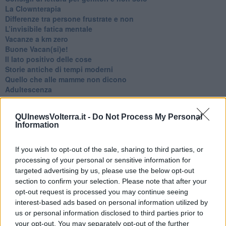
​La Clownterapia
​Differenze tra persone frustrate e non
L’invisibile fatica mentale
Vacanze a km zero
​Buone Vacan(si)e!
​Il lato positivo delle cose
​Storie antiche di tempi moderni
​Quello che alle mamme non dicono
Adultescenza
Homo imbecillis
​4 anni di Blog
QUInewsVolterra.it -
Do Not Process My Personal
Quando il silenzio è aggressivo
Information
​Il passato, questo conosciuto!
​Clima ballerino e sbalzi d’umore
La maternità
If you wish to opt-out of the sale, sharing to third parties, or
​L’uomo o l’orso?
processing of your personal or sensitive information for
Non hanno un amico a teatro​
targeted advertising by us, please use the below opt-out
​Tutta una questione di rispetto
section to confirm your selection. Please note that after your
​Cose che ci esauriscono
opt-out request is processed you may continue seeing
​Vespa che passione!
interest-based ads based on personal information utilized by
​Lasciate ai vostri figli il diritto di piangere
us or personal information disclosed to third parties prior to
​Parole d’amore regalate al vento
your opt-out. You may separately opt-out of the further