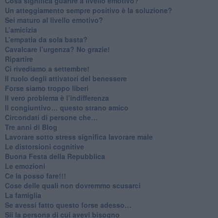
Cosa significa guarire a livello emotivo?
​Un atteggiamento sempre positivo è la soluzione?
​Sei maturo al livello emotivo?
​L’amicizia
​L’empatia da sola basta?
​Cavalcare l’urgenza? No grazie!
Ripartire
​Ci rivediamo a settembre!
​Il ruolo degli attivatori del benessere
​Forse siamo troppo liberi
​Il vero problema è l’indifferenza
​Il congiuntivo… questo strano amico
​Circondati di persone che…
​Tre anni di Blog
​Lavorare sotto stress significa lavorare male
​Le distorsioni cognitive
​Buona Festa della Repubblica
Le emozioni
​Ce la posso fare!!!
​Cose delle quali non dovremmo scusarci
​La famiglia
​Se avessi fatto questo forse adesso…
​Sii la persona di cui avevi bisogno