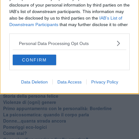
​Essere genitori di un adolescente
disclosure of your personal information by third parties on the
​Saper pazientare
IAB’s list of downstream participants. This information may
​Giornata del Fiocchetto Lilla
also be disclosed by us to third parties on the
IAB’s List of
​Venerdì emozionalmente sostenibile
Downstream Participants
that may further disclose it to other
Ma ti ascolti?
third parties.
Contornati di persone che…
Non dare niente per scontato
Personal Data Processing Opt Outs
Che cos’è la dipendenza affettiva?
Quarta tappa nelle personalità: il narcisista
​Nuovi arrivi!
CONFIRM
​Iniziamo l’anno con il piede giusto
​Terza tappa nelle personalità: l’antisociale
​Avvicinandoci a Natale 2023
Data Deletion
Data Access
Privacy Policy
Le famiglie
Seconda tappa nelle personalità: l’istrionico
​Storia della persona felice
Violenze di (ogni) genere
​Primo appuntamento con le personalità: Borderline
La psicosomatica: quando il corpo parla
Donne...quanta strada ancora
​Pomeriggi eco-logici
​Come stai?