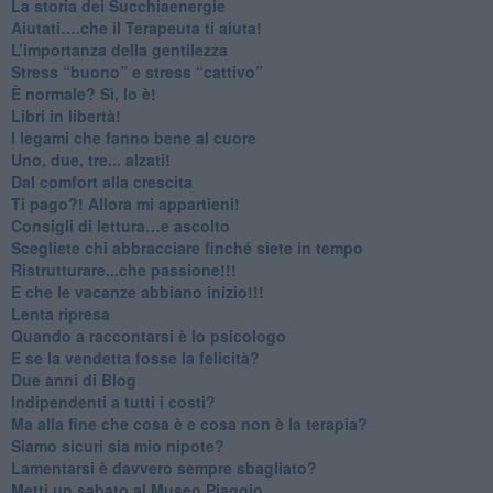
​La storia dei Succhiaenergie
​Aiutati….che il Terapeuta ti aiuta!
​L’importanza della gentilezza
​Stress “buono” e stress “cattivo”
​È normale? Sì, lo è!
​Libri in libertà!
​I legami che fanno bene al cuore
Uno, due, tre... alzati!​
​Dal comfort alla crescita
​Ti pago?! Allora mi appartieni!​
​Consigli di lettura…e ascolto
​Scegliete chi abbracciare finché siete in tempo
​Ristrutturare...che passione!!!
​E che le vacanze abbiano inizio!!!
​Lenta ripresa
​Quando a raccontarsi è lo psicologo
​E se la vendetta fosse la felicità?
​Due anni di Blog
​Indipendenti a tutti i costi?
​Ma alla fine che cosa è e cosa non è la terapia?
​Siamo sicuri sia mio nipote?
​Lamentarsi è davvero sempre sbagliato?
​Metti un sabato al Museo Piaggio