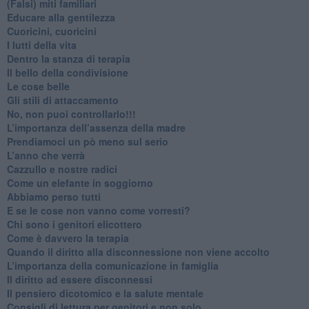
​(Falsi) miti familiari
​Educare alla gentilezza
​Cuoricini, cuoricini
I lutti della vita
​Dentro la stanza di terapia
​Il bello della condivisione
Le cose belle
​Gli stili di attaccamento
No, non puoi controllarlo!!!
​L’importanza dell’assenza della madre
​Prendiamoci un pò meno sul serio
​L’anno che verrà
​Cazzullo e nostre radici
​Come un elefante in soggiorno
​Abbiamo perso tutti
E se le cose non vanno come vorresti?
​Chi sono i genitori elicottero
Come è davvero la terapia
Quando il diritto alla disconnessione non viene accolto
​L’importanza della comunicazione in famiglia
​Il diritto ad essere disconnessi
​Il pensiero dicotomico e la salute mentale
​Consigli di lettura per genitori e non solo