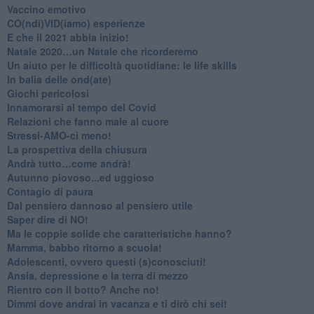
​Vaccino emotivo
CO(ndi)VID(iamo) esperienze
​E che il 2021 abbia inizio!
​Natale 2020…un Natale che ricorderemo
Un aiuto per le difficoltà quotidiane: le life skills
​In balia delle ond(ate)
Giochi pericolosi
Innamorarsi al tempo del Covid
​Relazioni che fanno male al cuore
​Stressi-AMO-ci meno!
​La prospettiva della chiusura
​Andrà tutto…come andrà!
Autunno piovoso...ed uggioso
​Contagio di paura
​Dal pensiero dannoso al pensiero utile
​Saper dire di NO!
​Ma le coppie solide che caratteristiche hanno?
​Mamma, babbo ritorno a scuola!
Adolescenti, ovvero questi (s)conosciuti!
Ansia, depressione e la terra di mezzo
​Rientro con il botto? Anche no!
Dimmi dove andrai in vacanza e ti dirò chi sei!