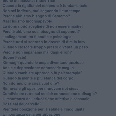
​Storie di rinascita: i Take That
​Quando la rigidità del terapeuta è fondamentale
​Non sei indietro, stai seguendo il tuo tempo
​Perché abbiamo bisogno di Sanremo?
​Maschilismo inconsapevole
​La donna può scegliere di non essere madre!
​Perché abbiamo così bisogno di supereroi?
​I collegamenti tra filosofia e psicologia
​Perché tutti si sentono in dovere di dire la loro
​Quando crescere troppo presto diventa un peso
​Perché non impariamo mai dagli errori?
​Buone Feste!
​Kintsugi: quando le crepe diventano preziose
Ansia e depressione: conoscerle meglio
Quando cambiare approccio in psicoterapia?
​Quando la mente è più stanca del corpo
Non dormo, che cosa vuol dire?
​Rinnovare gli spazi per rinnovare noi stessi
​Condividere tutto sui social: connessione o disagio?
​L’importanza dell’educazione affettiva e sessuale
​Cosa sai del cervello?
Prendere posizione per la salute e l’incolumità
L’importanza della perturbazione