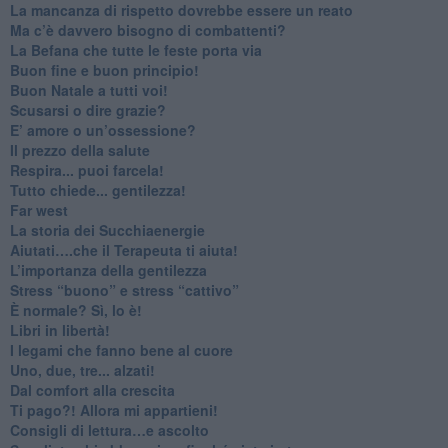
​La mancanza di rispetto dovrebbe essere un reato
​Ma c’è davvero bisogno di combattenti?
​La Befana che tutte le feste porta via
Buon fine e buon principio!
​Buon Natale a tutti voi!
​Scusarsi o dire grazie?
​E’ amore o un’ossessione?
​Il prezzo della salute
​Respira... puoi farcela!
​Tutto chiede... gentilezza!
​Far west
​La storia dei Succhiaenergie
​Aiutati….che il Terapeuta ti aiuta!
​L’importanza della gentilezza
​Stress “buono” e stress “cattivo”
​È normale? Sì, lo è!
​Libri in libertà!
​I legami che fanno bene al cuore
Uno, due, tre... alzati!​
​Dal comfort alla crescita
​Ti pago?! Allora mi appartieni!​
​Consigli di lettura…e ascolto