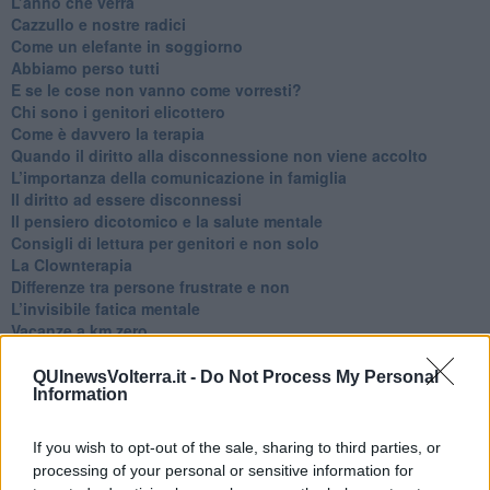
​L’anno che verrà
​Cazzullo e nostre radici
​Come un elefante in soggiorno
​Abbiamo perso tutti
E se le cose non vanno come vorresti?
​Chi sono i genitori elicottero
Come è davvero la terapia
Quando il diritto alla disconnessione non viene accolto
​L’importanza della comunicazione in famiglia
​Il diritto ad essere disconnessi
​Il pensiero dicotomico e la salute mentale
​Consigli di lettura per genitori e non solo
​La Clownterapia
​Differenze tra persone frustrate e non
L’invisibile fatica mentale
Vacanze a km zero
​Buone Vacan(si)e!
​Il lato positivo delle cose
QUInewsVolterra.it -
Do Not Process My Personal
Information
​Storie antiche di tempi moderni
​Quello che alle mamme non dicono
Adultescenza
If you wish to opt-out of the sale, sharing to third parties, or
Homo imbecillis
processing of your personal or sensitive information for
​4 anni di Blog