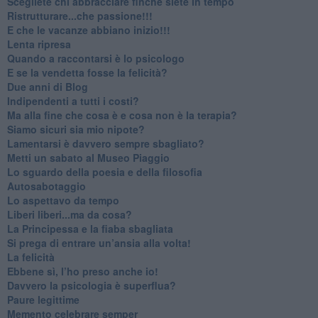
​Scegliete chi abbracciare finché siete in tempo
​Ristrutturare...che passione!!!
​E che le vacanze abbiano inizio!!!
​Lenta ripresa
​Quando a raccontarsi è lo psicologo
​E se la vendetta fosse la felicità?
​Due anni di Blog
​Indipendenti a tutti i costi?
​Ma alla fine che cosa è e cosa non è la terapia?
​Siamo sicuri sia mio nipote?
​Lamentarsi è davvero sempre sbagliato?
​Metti un sabato al Museo Piaggio
​Lo sguardo della poesia e della filosofia
Autosabotaggio
​Lo aspettavo da tempo
​Liberi liberi...ma da cosa?
​La Principessa e la fiaba sbagliata
Si prega di entrare un’ansia alla volta!
​La felicità
​Ebbene sì, l’ho preso anche io!
​Davvero la psicologia è superflua?
Paure legittime
​Memento celebrare semper