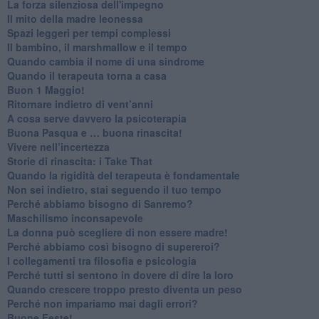
​La forza silenziosa dell'impegno
​Il mito della madre leonessa
Spazi leggeri per tempi complessi
Il bambino, il marshmallow e il tempo
​Quando cambia il nome di una sindrome
​Quando il terapeuta torna a casa
​Buon 1 Maggio!
Ritornare indietro di vent’anni
​A cosa serve davvero la psicoterapia
​Buona Pasqua e … buona rinascita!
​Vivere nell’incertezza
​Storie di rinascita: i Take That
​Quando la rigidità del terapeuta è fondamentale
​Non sei indietro, stai seguendo il tuo tempo
​Perché abbiamo bisogno di Sanremo?
​Maschilismo inconsapevole
​La donna può scegliere di non essere madre!
​Perché abbiamo così bisogno di supereroi?
​I collegamenti tra filosofia e psicologia
​Perché tutti si sentono in dovere di dire la loro
​Quando crescere troppo presto diventa un peso
​Perché non impariamo mai dagli errori?
​Buone Feste!