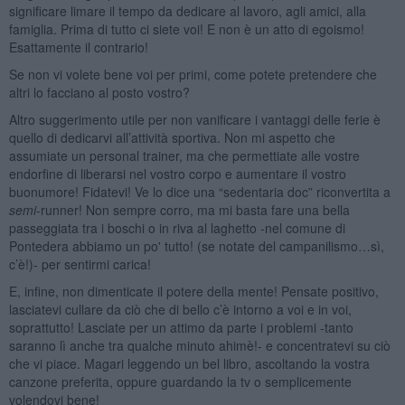
significare limare il tempo da dedicare al lavoro, agli amici, alla
famiglia. Prima di tutto ci siete voi! E non è un atto di egoismo!
Esattamente il contrario!
Se non vi volete bene voi per primi, come potete pretendere che
altri lo facciano al posto vostro?
Altro suggerimento utile per non vanificare i vantaggi delle ferie è
quello di dedicarvi all’attività sportiva. Non mi aspetto che
assumiate un personal trainer, ma che permettiate alle vostre
endorfine di liberarsi nel vostro corpo e aumentare il vostro
buonumore! Fidatevi! Ve lo dice una “sedentaria doc” riconvertita a
semi
-runner! Non sempre corro, ma mi basta fare una bella
passeggiata tra i boschi o in riva al laghetto -nel comune di
Pontedera abbiamo un po' tutto! (se notate del campanilismo…sì,
c’è!)- per sentirmi carica!
E, infine, non dimenticate il potere della mente! Pensate positivo,
lasciatevi cullare da ciò che di bello c’è intorno a voi e in voi,
soprattutto! Lasciate per un attimo da parte i problemi -tanto
saranno lì anche tra qualche minuto ahimè!- e concentratevi su ciò
che vi piace. Magari leggendo un bel libro, ascoltando la vostra
canzone preferita, oppure guardando la tv o semplicemente
volendovi bene!