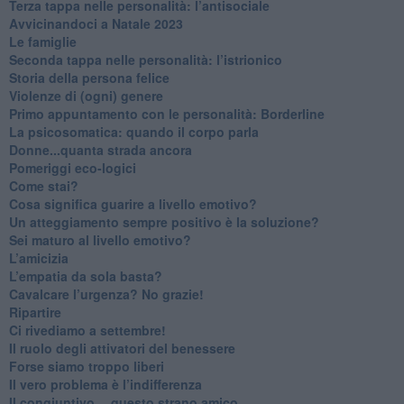
​Terza tappa nelle personalità: l’antisociale
​Avvicinandoci a Natale 2023
Le famiglie
Seconda tappa nelle personalità: l’istrionico
​Storia della persona felice
Violenze di (ogni) genere
​Primo appuntamento con le personalità: Borderline
La psicosomatica: quando il corpo parla
Donne...quanta strada ancora
​Pomeriggi eco-logici
​Come stai?
Cosa significa guarire a livello emotivo?
​Un atteggiamento sempre positivo è la soluzione?
​Sei maturo al livello emotivo?
​L’amicizia
​L’empatia da sola basta?
​Cavalcare l’urgenza? No grazie!
Ripartire
​Ci rivediamo a settembre!
​Il ruolo degli attivatori del benessere
​Forse siamo troppo liberi
​Il vero problema è l’indifferenza
​Il congiuntivo… questo strano amico