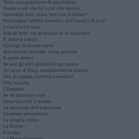
​Tutta una questione di aspettative.
​Grazie a ciò che ho e ciò che faccio!
​Inevitabili lutti...cosa fare con il dolore?
Prolungare l’effetto benefico dell’estate? Si può!
​Letture a km zero
​Aria di ferie: ma la terapia va in vacanza?
​E_state a teatro!
​Consigli di lettura estivi
​Stanchezza mentale: come gestirla
​A come Amico
​Se ami gli altri, prenditi il tuo tempo
​Un anno di Blog: semplicemente Grazie!
​Vita di coppia, conflitti e desideri
​Ciao scuola!
​L’Empatia
​Se mi lasci non vale
Cosa fare con il dolore
​La sindrome dell’impostore
​Cambiare prospettiva
La terapia online
La libertà
​Il tempo
​Lo Psico-Coraggio