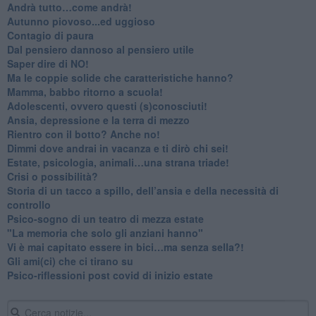
​Andrà tutto…come andrà!
Autunno piovoso...ed uggioso
​Contagio di paura
​Dal pensiero dannoso al pensiero utile
​Saper dire di NO!
​Ma le coppie solide che caratteristiche hanno?
​Mamma, babbo ritorno a scuola!
Adolescenti, ovvero questi (s)conosciuti!
Ansia, depressione e la terra di mezzo
​Rientro con il botto? Anche no!
Dimmi dove andrai in vacanza e ti dirò chi sei!
​Estate, psicologia, animali…una strana triade!
​Crisi o possibilità?
​Storia di un tacco a spillo, dell’ansia e della necessità di
controllo
​Psico-sogno di un teatro di mezza estate
"La memoria che solo gli anziani hanno"
​Vi è mai capitato essere in bici…ma senza sella?!
​Gli ami(ci) che ci tirano su
Psico-riflessioni post covid di inizio estate