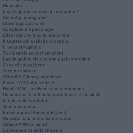
Rinascita
​E se l’impotenza fosse il vero potere?
Stereotipi e pregiudizi
​Brava ragazza a chi?
​Compleanni e psicologia
Effetti del Covid sulla nostra vita
Il segreto della felicità di coppia
​I “pensieri-vampiro”
​Tu chiamale se vuoi emozioni
​Lascia andare ciò che non puoi controllare
L’arte di volersi bene
​Vaccino emotivo
CO(ndi)VID(iamo) esperienze
​E che il 2021 abbia inizio!
​Natale 2020…un Natale che ricorderemo
Un aiuto per le difficoltà quotidiane: le life skills
​In balia delle ond(ate)
Giochi pericolosi
Innamorarsi al tempo del Covid
​Relazioni che fanno male al cuore
​Stressi-AMO-ci meno!
​La prospettiva della chiusura