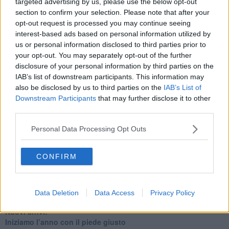
targeted advertising by us, please use the below opt-out
Quando il silenzio è aggressivo
section to confirm your selection. Please note that after your
​Il passato, questo conosciuto!
opt-out request is processed you may continue seeing
​Clima ballerino e sbalzi d’umore
interest-based ads based on personal information utilized by
La maternità
us or personal information disclosed to third parties prior to
​L’uomo o l’orso?
your opt-out. You may separately opt-out of the further
Non hanno un amico a teatro​
disclosure of your personal information by third parties on the
​Tutta una questione di rispetto
IAB’s list of downstream participants. This information may
​Cose che ci esauriscono
also be disclosed by us to third parties on the
IAB’s List of
​Vespa che passione!
Downstream Participants
that may further disclose it to other
​Lasciate ai vostri figli il diritto di piangere
​Parole d’amore regalate al vento
third parties.
​Essere genitori di un adolescente
​Saper pazientare
Personal Data Processing Opt Outs
​Giornata del Fiocchetto Lilla
​Venerdì emozionalmente sostenibile
CONFIRM
Ma ti ascolti?
Contornati di persone che…
Non dare niente per scontato
Che cos’è la dipendenza affettiva?
Data Deletion
Data Access
Privacy Policy
Quarta tappa nelle personalità: il narcisista
​Nuovi arrivi!
​Iniziamo l’anno con il piede giusto