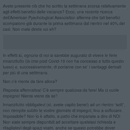
Avete presente ciò che ho scritto la settimana scorsa relativamente
agli effetti benefici delle vacanze? Ecco, una recente ricerca
dell’American Pyschological Association afferma che tali benefici
scompaiono già durante la prima settimana dal rientro nel 40% dei
casi. Non male direte voi eh?
In effetti sì, ognuno di noi si sarebbe augurato di vivere le ferie
innanzitutto (la crisi post Covid-19 non ha concesso a tutto questo
lusso) e, successivamente, di portarne con se’ i vantaggi derivati
per più di una settimana.
Non c’è niente da fare allora?
Risposta affermativa! C’è sempre qualcosa da fare! Ma ci vuole
impegno! Niente viene da se’!
Innanzitutto obbligatevi (sì, avete capito bene!) ad un rientro “soft”,
non riempite subito le vostre giornate di impegni, fino a soffocare.
Impossibile? Non lo è affatto, a patto che impariate a dire di NO!
Non siate sempre disponibili ad accettare qualsiasi richiesta e
ritagliatevi degli spazi vostri, anche se questo potrebbe dover