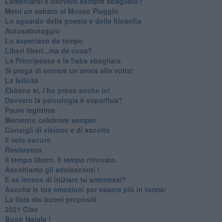
​Lamentarsi è davvero sempre sbagliato?
​Metti un sabato al Museo Piaggio
​Lo sguardo della poesia e della filosofia
Autosabotaggio
​Lo aspettavo da tempo
​Liberi liberi...ma da cosa?
​La Principessa e la fiaba sbagliata
Si prega di entrare un’ansia alla volta!
​La felicità
​Ebbene sì, l’ho preso anche io!
​Davvero la psicologia è superflua?
Paure legittime
​Memento celebrare semper
​Consigli di visione e di ascolto
​Il velo oscuro
Resistenza
​Il tempo libero. Il tempo ritrovato.
Ascoltiamo gli adolescenti !
​E se invece di iniziare tu smettessi?
​Ascolta le tue emozioni per essere più in forma!
​La lista dei buoni propositi
2021 Ciao
Buon Natale !