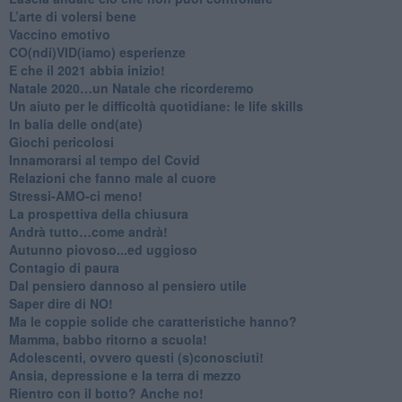
L’arte di volersi bene
​Vaccino emotivo
CO(ndi)VID(iamo) esperienze
​E che il 2021 abbia inizio!
​Natale 2020…un Natale che ricorderemo
Un aiuto per le difficoltà quotidiane: le life skills
​In balia delle ond(ate)
Giochi pericolosi
Innamorarsi al tempo del Covid
​Relazioni che fanno male al cuore
​Stressi-AMO-ci meno!
​La prospettiva della chiusura
​Andrà tutto…come andrà!
Autunno piovoso...ed uggioso
​Contagio di paura
​Dal pensiero dannoso al pensiero utile
​Saper dire di NO!
​Ma le coppie solide che caratteristiche hanno?
​Mamma, babbo ritorno a scuola!
Adolescenti, ovvero questi (s)conosciuti!
Ansia, depressione e la terra di mezzo
​Rientro con il botto? Anche no!