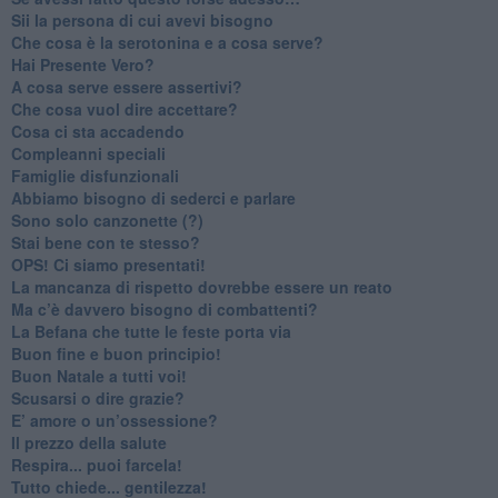
​Sii la persona di cui avevi bisogno
Che cosa è la serotonina e a cosa serve?
​Hai Presente Vero?
A cosa serve essere assertivi?
​Che cosa vuol dire accettare?
​Cosa ci sta accadendo
​Compleanni speciali
​Famiglie disfunzionali
​Abbiamo bisogno di sederci e parlare
Sono solo canzonette (?)
​Stai bene con te stesso?
​OPS! Ci siamo presentati!
​La mancanza di rispetto dovrebbe essere un reato
​Ma c’è davvero bisogno di combattenti?
​La Befana che tutte le feste porta via
Buon fine e buon principio!
​Buon Natale a tutti voi!
​Scusarsi o dire grazie?
​E’ amore o un’ossessione?
​Il prezzo della salute
​Respira... puoi farcela!
​Tutto chiede... gentilezza!