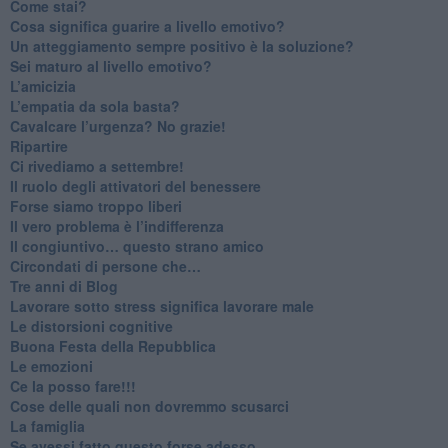
​Come stai?
Cosa significa guarire a livello emotivo?
​Un atteggiamento sempre positivo è la soluzione?
​Sei maturo al livello emotivo?
​L’amicizia
​L’empatia da sola basta?
​Cavalcare l’urgenza? No grazie!
Ripartire
​Ci rivediamo a settembre!
​Il ruolo degli attivatori del benessere
​Forse siamo troppo liberi
​Il vero problema è l’indifferenza
​Il congiuntivo… questo strano amico
​Circondati di persone che…
​Tre anni di Blog
​Lavorare sotto stress significa lavorare male
​Le distorsioni cognitive
​Buona Festa della Repubblica
Le emozioni
​Ce la posso fare!!!
​Cose delle quali non dovremmo scusarci
​La famiglia
​Se avessi fatto questo forse adesso…