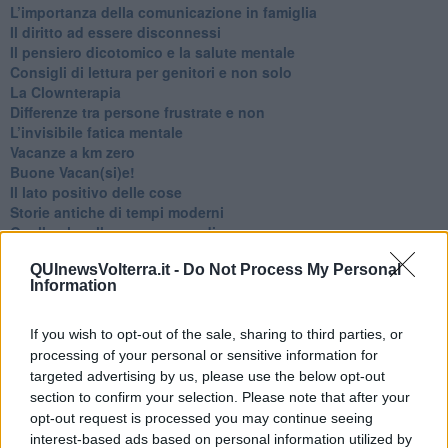
​L’importanza della comunicazione in famiglia
​Il diritto ad essere disconnessi
​Il pensiero dicotomico e la salute mentale
​Consigli di lettura per genitori e non solo
​La Clownterapia
​Differenze tra persone frustrate e non
L’invisibile fatica mentale
Vacanze a km zero
​Buone Vacan(si)e!
​Il lato positivo delle cose
​Storie antiche di tempi moderni
​Quello che alle mamme non dicono
Adultescenza
QUInewsVolterra.it -
Do Not Process My Personal
Homo imbecillis
Information
​4 anni di Blog
Quando il silenzio è aggressivo
​Il passato, questo conosciuto!
If you wish to opt-out of the sale, sharing to third parties, or
​Clima ballerino e sbalzi d’umore
processing of your personal or sensitive information for
La maternità
targeted advertising by us, please use the below opt-out
​L’uomo o l’orso?
section to confirm your selection. Please note that after your
Non hanno un amico a teatro​
opt-out request is processed you may continue seeing
​Tutta una questione di rispetto
interest-based ads based on personal information utilized by