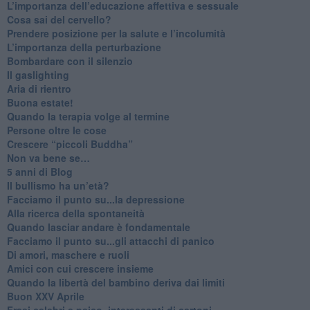
​L’importanza dell’educazione affettiva e sessuale
​Cosa sai del cervello?
Prendere posizione per la salute e l’incolumità
L’importanza della perturbazione
​Bombardare con il silenzio
Il gaslighting
Aria di rientro
Buona estate!
​Quando la terapia volge al termine
​Persone oltre le cose
​Crescere “piccoli Buddha”
Non va bene se…
​5 anni di Blog
​Il bullismo ha un’età?
Facciamo il punto su...la depressione
​Alla ricerca della spontaneità
​Quando lasciar andare è fondamentale
Facciamo il punto su...gli attacchi di panico
Di amori, maschere e ruoli
​Amici con cui crescere insieme
​Quando la libertà del bambino deriva dai limiti
Buon XXV Aprile
​Frasi celebri e psico_interessanti di cartoni