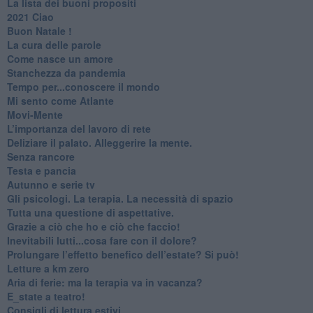
​La lista dei buoni propositi
2021 Ciao
Buon Natale !
​La cura delle parole
​Come nasce un amore
Stanchezza da pandemia
​Tempo per...conoscere il mondo
​Mi sento come Atlante
​Movi-Mente
​L’importanza del lavoro di rete
​Deliziare il palato. Alleggerire la mente.
​Senza rancore
​Testa e pancia
​Autunno e serie tv
​Gli psicologi. La terapia. La necessità di spazio
​Tutta una questione di aspettative.
​Grazie a ciò che ho e ciò che faccio!
​Inevitabili lutti...cosa fare con il dolore?
Prolungare l’effetto benefico dell’estate? Si può!
​Letture a km zero
​Aria di ferie: ma la terapia va in vacanza?
​E_state a teatro!
​Consigli di lettura estivi