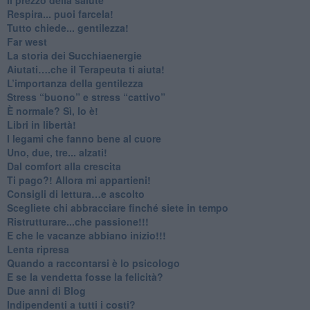
​Respira... puoi farcela!
​Tutto chiede... gentilezza!
​Far west
​La storia dei Succhiaenergie
​Aiutati….che il Terapeuta ti aiuta!
​L’importanza della gentilezza
​Stress “buono” e stress “cattivo”
​È normale? Sì, lo è!
​Libri in libertà!
​I legami che fanno bene al cuore
Uno, due, tre... alzati!​
​Dal comfort alla crescita
​Ti pago?! Allora mi appartieni!​
​Consigli di lettura…e ascolto
​Scegliete chi abbracciare finché siete in tempo
​Ristrutturare...che passione!!!
​E che le vacanze abbiano inizio!!!
​Lenta ripresa
​Quando a raccontarsi è lo psicologo
​E se la vendetta fosse la felicità?
​Due anni di Blog
​Indipendenti a tutti i costi?