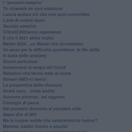
​I “pensieri-vampiro”
​Tu chiamale se vuoi emozioni
​Lascia andare ciò che non puoi controllare
L’arte di volersi bene
​Vaccino emotivo
CO(ndi)VID(iamo) esperienze
​E che il 2021 abbia inizio!
​Natale 2020…un Natale che ricorderemo
Un aiuto per le difficoltà quotidiane: le life skills
​In balia delle ond(ate)
Giochi pericolosi
Innamorarsi al tempo del Covid
​Relazioni che fanno male al cuore
​Stressi-AMO-ci meno!
​La prospettiva della chiusura
​Andrà tutto…come andrà!
Autunno piovoso...ed uggioso
​Contagio di paura
​Dal pensiero dannoso al pensiero utile
​Saper dire di NO!
​Ma le coppie solide che caratteristiche hanno?
​Mamma, babbo ritorno a scuola!
Adolescenti, ovvero questi (s)conosciuti!