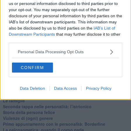
​Cose che ci esauriscono
us or personal information disclosed to third parties prior to
​Vespa che passione!
your opt-out. You may separately opt-out of the further
​Lasciate ai vostri figli il diritto di piangere
disclosure of your personal information by third parties on the
​Parole d’amore regalate al vento
IAB’s list of downstream participants. This information may
​Essere genitori di un adolescente
also be disclosed by us to third parties on the
IAB’s List of
​Saper pazientare
Downstream Participants
that may further disclose it to other
​Giornata del Fiocchetto Lilla
third parties.
​Venerdì emozionalmente sostenibile
Ma ti ascolti?
Personal Data Processing Opt Outs
Contornati di persone che…
Non dare niente per scontato
Che cos’è la dipendenza affettiva?
CONFIRM
Quarta tappa nelle personalità: il narcisista
​Nuovi arrivi!
​Iniziamo l’anno con il piede giusto
Data Deletion
Data Access
Privacy Policy
​Terza tappa nelle personalità: l’antisociale
​Avvicinandoci a Natale 2023
Le famiglie
Seconda tappa nelle personalità: l’istrionico
​Storia della persona felice
Violenze di (ogni) genere
​Primo appuntamento con le personalità: Borderline
La psicosomatica: quando il corpo parla