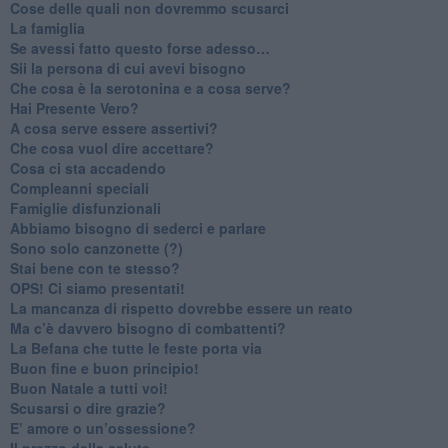
​Cose delle quali non dovremmo scusarci
​La famiglia
​Se avessi fatto questo forse adesso…
​Sii la persona di cui avevi bisogno
Che cosa è la serotonina e a cosa serve?
​Hai Presente Vero?
A cosa serve essere assertivi?
​Che cosa vuol dire accettare?
​Cosa ci sta accadendo
​Compleanni speciali
​Famiglie disfunzionali
​Abbiamo bisogno di sederci e parlare
Sono solo canzonette (?)
​Stai bene con te stesso?
​OPS! Ci siamo presentati!
​La mancanza di rispetto dovrebbe essere un reato
​Ma c’è davvero bisogno di combattenti?
​La Befana che tutte le feste porta via
Buon fine e buon principio!
​Buon Natale a tutti voi!
​Scusarsi o dire grazie?
​E’ amore o un’ossessione?
​Il prezzo della salute