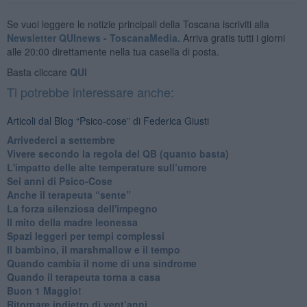
Se vuoi leggere le notizie principali della Toscana iscriviti alla
Newsletter QUInews - ToscanaMedia.
Arriva gratis tutti i giorni
alle 20:00 direttamente nella tua casella di posta.
Basta cliccare
QUI
Ti potrebbe interessare anche:
Articoli dal Blog “Psico-cose” di Federica Giusti
​Arrivederci a settembre
​Vivere secondo la regola del QB (quanto basta)
​L'impatto delle alte temperature sull’umore
Sei anni di Psico-Cose
​Anche il terapeuta “sente”
​La forza silenziosa dell'impegno
​Il mito della madre leonessa
Spazi leggeri per tempi complessi
Il bambino, il marshmallow e il tempo
​Quando cambia il nome di una sindrome
​Quando il terapeuta torna a casa
​Buon 1 Maggio!
Ritornare indietro di vent’anni