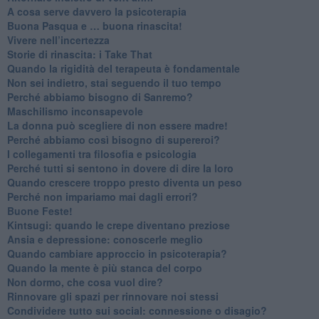
​A cosa serve davvero la psicoterapia
​Buona Pasqua e … buona rinascita!
​Vivere nell’incertezza
​Storie di rinascita: i Take That
​Quando la rigidità del terapeuta è fondamentale
​Non sei indietro, stai seguendo il tuo tempo
​Perché abbiamo bisogno di Sanremo?
​Maschilismo inconsapevole
​La donna può scegliere di non essere madre!
​Perché abbiamo così bisogno di supereroi?
​I collegamenti tra filosofia e psicologia
​Perché tutti si sentono in dovere di dire la loro
​Quando crescere troppo presto diventa un peso
​Perché non impariamo mai dagli errori?
​Buone Feste!
​Kintsugi: quando le crepe diventano preziose
Ansia e depressione: conoscerle meglio
Quando cambiare approccio in psicoterapia?
​Quando la mente è più stanca del corpo
Non dormo, che cosa vuol dire?
​Rinnovare gli spazi per rinnovare noi stessi
​Condividere tutto sui social: connessione o disagio?