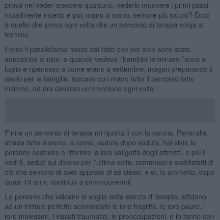
prova nel veder crescere qualcuno, vederlo muovere i primi passi
inizailmente incerto e poi, mano a mano, sempre più sicuro? Ecco
è quello che provo ogni volta che un percorso di terapia volge al
termine.
Forse il parallelismo nasce dal fatto che per anni sono stata
educatrice al nico, e quando vedevo i bambini terminare l’anno a
luglio e ripensavo a come erano a settembre, magari preparando il
diario per le famgilie, toccavo con mano tutto il percorso fatto
insieme, ed era davvero un’emozione ogni volta.
Finire un percorso di terapia mi riporta lì con la pancia. Pensi alla
strada fatta insieme, a come, seduta dopo seduta, hai visto le
persone costruire e rifornire la loro valigetta degli attrezzi, e poi li
vedi lì, seduti sul divano per l’ultima volta, commossi e soddisfatti di
ciò che sentono di aver appreso di sé stessi, e sì, lo ammetto, dopo
quasi 15 anni, continuo a commuovermi!
Le persone che valcano la soglia della stanza di terapia, affidano
ad un iniziale perfetto sconosciuto le loro fragilità, le loro paure, i
loro malesseri, i vissuti traumatici, le preoccupazioni, e lo fanno con