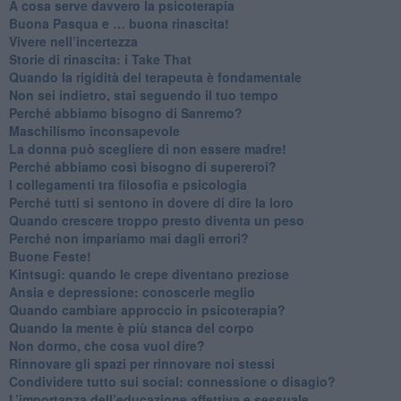
​A cosa serve davvero la psicoterapia
​Buona Pasqua e … buona rinascita!
​Vivere nell’incertezza
​Storie di rinascita: i Take That
​Quando la rigidità del terapeuta è fondamentale
​Non sei indietro, stai seguendo il tuo tempo
​Perché abbiamo bisogno di Sanremo?
​Maschilismo inconsapevole
​La donna può scegliere di non essere madre!
​Perché abbiamo così bisogno di supereroi?
​I collegamenti tra filosofia e psicologia
​Perché tutti si sentono in dovere di dire la loro
​Quando crescere troppo presto diventa un peso
​Perché non impariamo mai dagli errori?
​Buone Feste!
​Kintsugi: quando le crepe diventano preziose
Ansia e depressione: conoscerle meglio
Quando cambiare approccio in psicoterapia?
​Quando la mente è più stanca del corpo
Non dormo, che cosa vuol dire?
​Rinnovare gli spazi per rinnovare noi stessi
​Condividere tutto sui social: connessione o disagio?
​L’importanza dell’educazione affettiva e sessuale