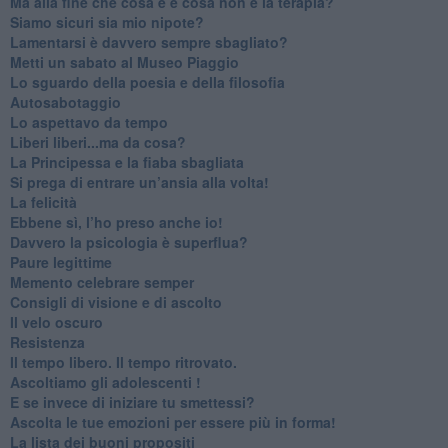
​Ma alla fine che cosa è e cosa non è la terapia?
​Siamo sicuri sia mio nipote?
​Lamentarsi è davvero sempre sbagliato?
​Metti un sabato al Museo Piaggio
​Lo sguardo della poesia e della filosofia
Autosabotaggio
​Lo aspettavo da tempo
​Liberi liberi...ma da cosa?
​La Principessa e la fiaba sbagliata
Si prega di entrare un’ansia alla volta!
​La felicità
​Ebbene sì, l’ho preso anche io!
​Davvero la psicologia è superflua?
Paure legittime
​Memento celebrare semper
​Consigli di visione e di ascolto
​Il velo oscuro
Resistenza
​Il tempo libero. Il tempo ritrovato.
Ascoltiamo gli adolescenti !
​E se invece di iniziare tu smettessi?
​Ascolta le tue emozioni per essere più in forma!
​La lista dei buoni propositi