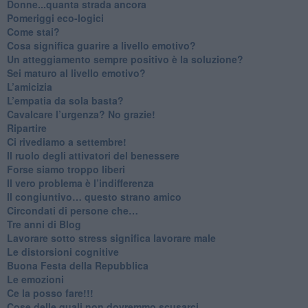
Donne...quanta strada ancora
​Pomeriggi eco-logici
​Come stai?
Cosa significa guarire a livello emotivo?
​Un atteggiamento sempre positivo è la soluzione?
​Sei maturo al livello emotivo?
​L’amicizia
​L’empatia da sola basta?
​Cavalcare l’urgenza? No grazie!
Ripartire
​Ci rivediamo a settembre!
​Il ruolo degli attivatori del benessere
​Forse siamo troppo liberi
​Il vero problema è l’indifferenza
​Il congiuntivo… questo strano amico
​Circondati di persone che…
​Tre anni di Blog
​Lavorare sotto stress significa lavorare male
​Le distorsioni cognitive
​Buona Festa della Repubblica
Le emozioni
​Ce la posso fare!!!
​Cose delle quali non dovremmo scusarci