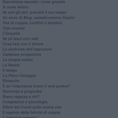
​Stanchezza mentale: come gestirla
​A come Amico
​Se ami gli altri, prenditi il tuo tempo
​Un anno di Blog: semplicemente Grazie!
​Vita di coppia, conflitti e desideri
​Ciao scuola!
​L’Empatia
​Se mi lasci non vale
Cosa fare con il dolore
​La sindrome dell’impostore
​Cambiare prospettiva
La terapia online
La libertà
​Il tempo
​Lo Psico-Coraggio
Rinascita
​E se l’impotenza fosse il vero potere?
Stereotipi e pregiudizi
​Brava ragazza a chi?
​Compleanni e psicologia
Effetti del Covid sulla nostra vita
Il segreto della felicità di coppia
​I “pensieri-vampiro”