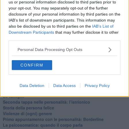
us or personal information disclosed to third parties prior to
​Vespa che passione!
your opt-out. You may separately opt-out of the further
​Lasciate ai vostri figli il diritto di piangere
disclosure of your personal information by third parties on the
​Parole d’amore regalate al vento
IAB’s list of downstream participants. This information may
​Essere genitori di un adolescente
also be disclosed by us to third parties on the
IAB’s List of
​Saper pazientare
Downstream Participants
that may further disclose it to other
​Giornata del Fiocchetto Lilla
​Venerdì emozionalmente sostenibile
third parties.
Ma ti ascolti?
Contornati di persone che…
Personal Data Processing Opt Outs
Non dare niente per scontato
Che cos’è la dipendenza affettiva?
CONFIRM
Quarta tappa nelle personalità: il narcisista
​Nuovi arrivi!
​Iniziamo l’anno con il piede giusto
​Terza tappa nelle personalità: l’antisociale
Data Deletion
Data Access
Privacy Policy
​Avvicinandoci a Natale 2023
Le famiglie
Seconda tappa nelle personalità: l’istrionico
​Storia della persona felice
Violenze di (ogni) genere
​Primo appuntamento con le personalità: Borderline
La psicosomatica: quando il corpo parla