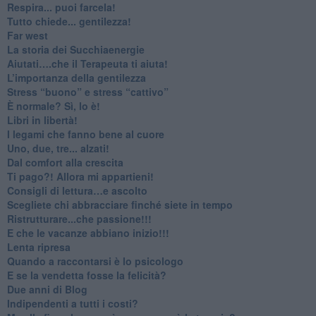
​Respira... puoi farcela!
​Tutto chiede... gentilezza!
​Far west
​La storia dei Succhiaenergie
​Aiutati….che il Terapeuta ti aiuta!
​L’importanza della gentilezza
​Stress “buono” e stress “cattivo”
​È normale? Sì, lo è!
​Libri in libertà!
​I legami che fanno bene al cuore
Uno, due, tre... alzati!​
​Dal comfort alla crescita
​Ti pago?! Allora mi appartieni!​
​Consigli di lettura…e ascolto
​Scegliete chi abbracciare finché siete in tempo
​Ristrutturare...che passione!!!
​E che le vacanze abbiano inizio!!!
​Lenta ripresa
​Quando a raccontarsi è lo psicologo
​E se la vendetta fosse la felicità?
​Due anni di Blog
​Indipendenti a tutti i costi?