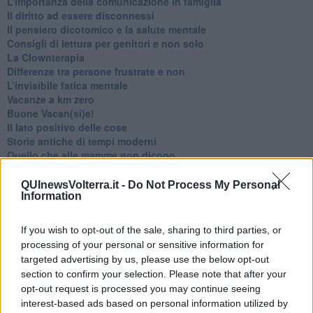
​L’importanza della comunicazione in famiglia
​Il diritto ad essere disconnessi
​Il pensiero dicotomico e la salute mentale
​Consigli di lettura per genitori e non solo
​La Clownterapia
​Differenze tra persone frustrate e non
L’invisibile fatica mentale
Vacanze a km zero
​Buone Vacan(si)e!
​Il lato positivo delle cose
​Storie antiche di tempi moderni
​Quello che alle mamme non dicono
Adultescenza
Homo imbecillis
QUInewsVolterra.it -
Do Not Process My Personal
Information
​4 anni di Blog
Quando il silenzio è aggressivo
​Il passato, questo conosciuto!
If you wish to opt-out of the sale, sharing to third parties, or
​Clima ballerino e sbalzi d’umore
processing of your personal or sensitive information for
La maternità
targeted advertising by us, please use the below opt-out
​L’uomo o l’orso?
section to confirm your selection. Please note that after your
Non hanno un amico a teatro​
opt-out request is processed you may continue seeing
​Tutta una questione di rispetto
interest-based ads based on personal information utilized by
​Cose che ci esauriscono