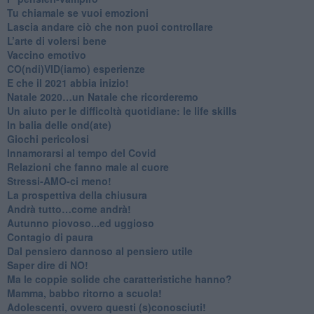
​Tu chiamale se vuoi emozioni
​Lascia andare ciò che non puoi controllare
L’arte di volersi bene
​Vaccino emotivo
CO(ndi)VID(iamo) esperienze
​E che il 2021 abbia inizio!
​Natale 2020…un Natale che ricorderemo
Un aiuto per le difficoltà quotidiane: le life skills
​In balia delle ond(ate)
Giochi pericolosi
Innamorarsi al tempo del Covid
​Relazioni che fanno male al cuore
​Stressi-AMO-ci meno!
​La prospettiva della chiusura
​Andrà tutto…come andrà!
Autunno piovoso...ed uggioso
​Contagio di paura
​Dal pensiero dannoso al pensiero utile
​Saper dire di NO!
​Ma le coppie solide che caratteristiche hanno?
​Mamma, babbo ritorno a scuola!
Adolescenti, ovvero questi (s)conosciuti!