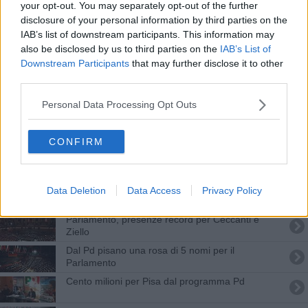
your opt-out. You may separately opt-out of the further
2 Giugno, le onorificenze in piazza dei Miracoli
disclosure of your personal information by third parties on the
IAB’s list of downstream participants. This information may
Decreto Aiuti, nuovi sostegni ai Comuni
also be disclosed by us to third parties on the
IAB’s List of
geotermici
Downstream Participants
that may further disclose it to other
Elezioni POLITICHE 2018
third parties.
L'attività 2018 dei parlamentari pisani
Personal Data Processing Opt Outs
"Geotermia esclusa da Fer2? Politica scellerata"
CONFIRM
Carcere di Volterra, sì al laboratorio gluten free
Geotermia, deputati Pd scrivono al ministro
Data Deletion
Data Access
Privacy Policy
Parlamento, presenze record per Ceccanti e
Ziello
Dal Pd pisano una rosa di 5 nomi per il
Parlamento
Cento milioni per Pisa dal programma Pd