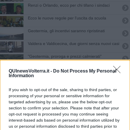
Renzi o Orlando, ecco per chi tifano i sindaci
Ecco le nuove regole per l'uscita da scuola
Geotermia, gli incentivi saranno ripristinati
Valdera e Valdicecina, due giorni senza nuovi casi
"Geotermia, proroga e prezzi calmierati"
Provincia, il centrosinistra vuole Filippeschi
QUInewsVolterra.it -
Do Not Process My Personal
Information
Uscita da scuola minori, sicurezza ma autonomia
If you wish to opt-out of the sale, sharing to third parties, or
"Prelievi forzosi sui conti della Provincia"
processing of your personal or sensitive information for
targeted advertising by us, please use the below opt-out
Le riflessione del Pd volterrano dopo il voto
section to confirm your selection. Please note that after your
opt-out request is processed you may continue seeing
interest-based ads based on personal information utilized by
Geotermia e consiglio aperto, ok dei consiglieri
us or personal information disclosed to third parties prior to