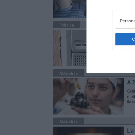
prop
Persona
Politica
Gu
Dall
tras
temp
Attualità
A 2
Giul
molt
Ros
Attualità
La 