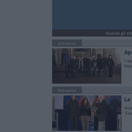
Attualità
Ap
I rag
Depo
Attualità
Le
Alic
"Eur