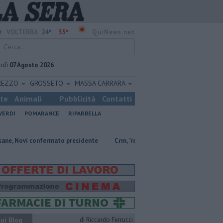
24°
35°
:
VOLTERRA
QuiNews.net
rdì
07 Agosto 2026
REZZO
GROSSETO
MASSA CARRARA
ste
Animali
Pubblicità
Contatti
VERDI
POMARANCE
RIPARBELLA
ermato presidente
Crm, "realtà d'eccellenza con molti servizi e 46 posti"
ui Blog
di Riccardo Ferrucci