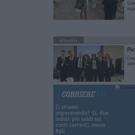
​Gra
orga
Attualità
Pi
Cinq
amme
Ci stiamo
impoverendo? Sì, due
indizi: più soldi sui
conti correnti, meno
figli