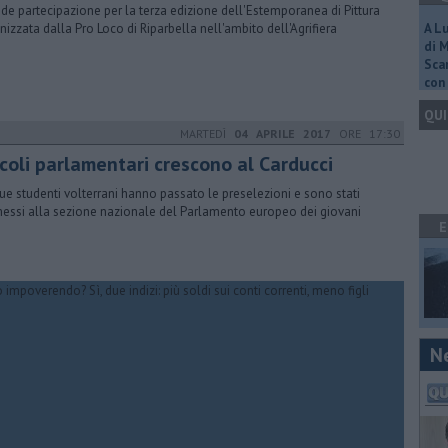
nde partecipazione per la terza edizione dell'Estemporanea di Pittura
nizzata dalla Pro Loco di Riparbella nell'ambito dell'Agrifiera
A L
di 
Scar
con 
QUI
MARTEDÌ
04 APRILE 2017
ORE 17:30
ccoli parlamentari crescono al Carducci
ue studenti volterrani hanno passato le preselezioni e sono stati
ssi alla sezione nazionale del Parlamento europeo dei giovani
E
N