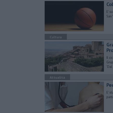
Col
E' s
San 
Cultura
Gr
Pr
​Il 
Grup
'Dal
Attualità
Ped
E' s
part