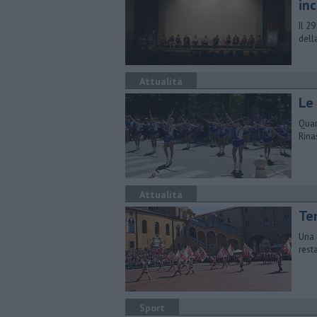
in
​Il 2
dell
Attualità
Le 
Quar
Rina
Attualità
Te
Una 
resta
Sport