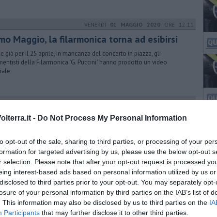
VENERDÌ
01 MAGGIO 2020
ORE 12:11
mo Maggio, la filarmonica torna ad esibirsi
 già per il 25 aprile, in mancanza del concerto in piazza, gli
mentisti della Filarmonica "G. Puccini" hanno prodotto un video
iale
DOMENICA
31 OTTOBRE 2021
ORE 13:00
ragazzi imparano le tecniche di primo
lterra.it -
Do Not Process My Personal Information
ccorso
to opt-out of the sale, sharing to third parties, or processing of your per
ie alla disponibilità dell’associazione Cecchini Cuore tutti i ragazzi
’ITIS ”A. Santucci” hanno seguito il corso di Basic Life Support
formation for targeted advertising by us, please use the below opt-out s
r selection. Please note that after your opt-out request is processed y
eing interest-based ads based on personal information utilized by us or
MARTEDÌ
03 MAGGIO 2022
ORE 18:00
disclosed to third parties prior to your opt-out. You may separately opt-
olaio nella Rsa, una cinquantina di positivi
losure of your personal information by third parties on the IAB’s list of
. This information may also be disclosed by us to third parties on the
IA
a struttura di Volterra si è registrata un'impennata di casi Covid
Participants
that may further disclose it to other third parties.