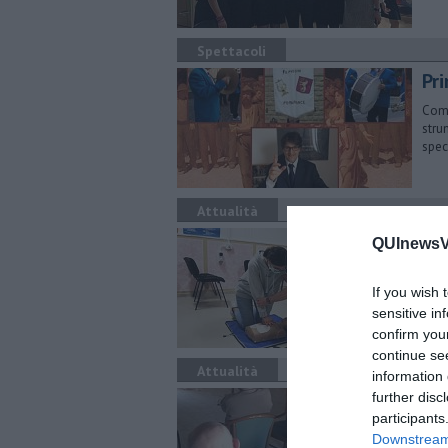
Spettacoli
Pri
Come
stru
spec
Attualità
I 
QUInewsVo
so
If you wish 
Graz
dell
sensitive in
confirm you
continue se
Attualità
information 
Foc
further disc
participants
Nell
Downstream 