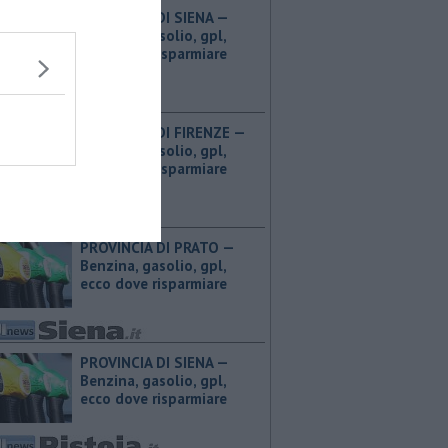
PROVINCIA DI SIENA — ​
Benzina, gasolio, gpl,
ecco dove risparmiare
PROVINCIA DI FIRENZE — ​
Benzina, gasolio, gpl,
ecco dove risparmiare
PROVINCIA DI PRATO — ​
Benzina, gasolio, gpl,
ecco dove risparmiare
PROVINCIA DI SIENA — ​
Benzina, gasolio, gpl,
ecco dove risparmiare