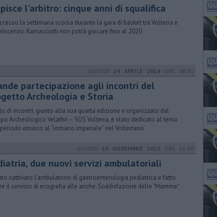
pisce l'arbitro: cinque anni di squalifica
uccesso la settimana scorsa durante la gara di basket tra Volterra e
Vincenzo: Ramacciotti non potrà giocare fino al 2020
GIOVEDÌ
24 APRILE 2014
ORE 08:30
ande partecipazione agli incontri del
ogetto Archeologia e Storia
ciclo di incontri, giunto alla sua quarta edizione e organizzato dal
po Archeologico Velathri – SOS Volterra, è stato dedicato al tema
 periodo etrusco al “romano imperiale” nel Volterrano'
GIOVEDÌ
19 NOVEMBRE 2020
ORE 16:40
iatria, due nuovi servizi ambulatoriali
tato riattivato l'ambulatorio di gastroenterologia pediatrica e fatto
ire il servizio di ecografia alle anche. Soddisfazione delle "Mamme"