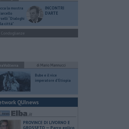
INCONTRI
ucca la mostra
D'ARTE
Marcello
selli “Dialoghi
la città"
Condoglianze
raVolterra
di Mario Mannucci
​Bube e il vice
imperatore d'Etiopia
etwork QUInews
PROVINCE DI LIVORNO E
GROSSETO — Parco eolico