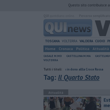
Questo sito contribuisce 
QUI
quotidiano online.
Percorso semplificat
TOSCANA
VOLTERRA
VALDERA
CUOIO
P
Home
Cronaca
Politica
Attualità
CASALE M.MO
CASTELLINA M.MA
CASTELNU
VOLTERRA
46 posti"
Una carrozzina in dono allla Croce Rossa
Tutti i titoli:
Al Museo della 
Tag:
Il Quarto Stato
Attualità
Es
me