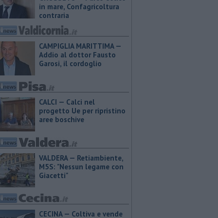
in mare, Confagricoltura
contraria
CAMPIGLIA MARITTIMA —
Addio al dottor Fausto
Garosi, il cordoglio
CALCI — Calci nel
progetto Ue per ripristino
aree boschive
VALDERA — Retiambiente,
M5S: "Nessun legame con
Giacetti"
CECINA — Coltiva e vende