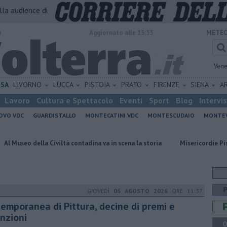
alla audience di
o
Aggiornato alle 13:55
METEO
Vene
ISA
LIVORNO
LUCCA
PISTOIA
PRATO
FIRENZE
SIENA
A
Lavoro
Cultura e Spettacolo
Eventi
Sport
Blog
Intervi
OVO VDC
GUARDISTALLO
MONTECATINI VDC
MONTESCUDAIO
MONTE
Civiltà contadina va in scena la storia
Misericordie Pisane, Novi conf
GIOVEDÌ
06 AGOSTO 2026
ORE 11:37
temporanea di Pittura, decine di premi e
nzioni
Q