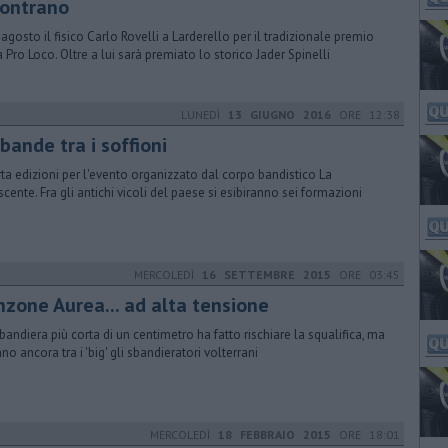
contrano
9 agosto il fisico Carlo Rovelli a Larderello per il tradizionale premio
a Pro Loco. Oltre a lui sarà premiato lo storico Jader Spinelli
LUNEDÌ
13 GIUGNO 2016
ORE 12:38
bande tra i soffioni
ta edizioni per l'evento organizzato dal corpo bandistico La
scente. Fra gli antichi vicoli del paese si esibiranno sei formazioni
MERCOLEDÌ
16 SETTEMBRE 2015
ORE 03:45
nzone Aurea... ad alta tensione
bandiera più corta di un centimetro ha fatto rischiare la squalifica, ma
no ancora tra i 'big' gli sbandieratori volterrani
MERCOLEDÌ
18 FEBBRAIO 2015
ORE 18:01