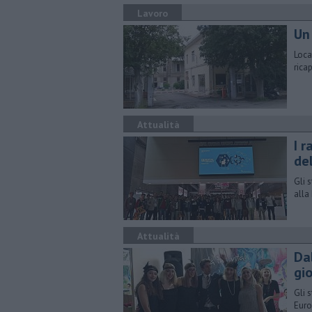
Lavoro
Un
Loca
ricap
Attualità
I r
de
Gli 
alla
Attualità
Da
gi
Gli 
Euro