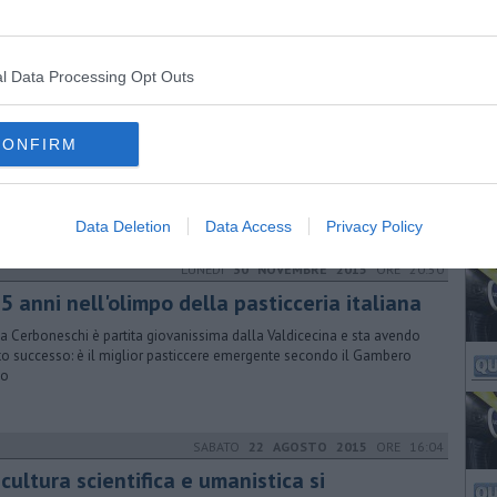
rio a pochissimi giorni dall'allentamento delle misure restrittive
l Data Processing Opt Outs
GIOVEDÌ
05 MARZO 2026
ORE 07:00
ardia medica pediatrica, "Servono garanzie"
CONFIRM
a continuità assistenziale pediatrica nei fine settimana al
ferimento della guardia medica a Volterra. Coalizione Volterra chiede
i certi
Data Deletion
Data Access
Privacy Policy
LUNEDÌ
30 NOVEMBRE 2015
ORE 20:50
5 anni nell'olimpo della pasticceria italiana
ia Cerboneschi è partita giovanissima dalla Valdicecina e sta avendo
o successo: è il miglior pasticcere emergente secondo il Gambero
so
SABATO
22 AGOSTO 2015
ORE 16:04
cultura scientifica e umanistica si