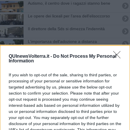
Autismo, il centro dove i ragazzi stanno bene
Le opere dei liceali per l'area dell'elisoccorso
Il direttore della Sds si dimezza l'indennità
L'importanza dell'adozione a distanza
Federalberghi, Andrea Romanelli nuovo
QUInewsVolterra.it -
Do Not Process My Personal
presidente
Information
Ictus ischemico, un passo avanti per l'ospedale
If you wish to opt-out of the sale, sharing to third parties, or
Travolti dalla piena, settimo giorno di ricerche
processing of your personal or sensitive information for
targeted advertising by us, please use the below opt-out
In funzione la risonanza magnetica da 600mila
section to confirm your selection. Please note that after your
euro
opt-out request is processed you may continue seeing
interest-based ads based on personal information utilized by
"Mantenere tutti i posti di lavoro"
us or personal information disclosed to third parties prior to
your opt-out. You may separately opt-out of the further
Natura e geotermia, foto da tutto il mondo
disclosure of your personal information by third parties on the
IAB’s list of downstream participants. This information may