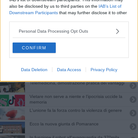
Ricordando la dottoressa Edi Fedeli
also be disclosed by us to third parties on the
IAB’s List of
Downstream Participants
that may further disclose it to other
Una serata per ricordare Albertazzi
third parties.
L'agricoltura sociale: una risorsa per il territorio
Personal Data Processing Opt Outs
Venerdì al ritmo di jazz al Caffè dei Fornelli
CONFIRM
Visite patenti anziani, il servizio torna in città
"Novecento" chiude in bellezza il Festival
Data Deletion
Data Access
Privacy Policy
Telemedicina, dimostrazione pratica dei vantaggi
Vietare non serve a niente e l’ipocrisia uccide la
memoria
L'unione fa la forza contro la violenza di genere
Ecco la nuova giunta di Pomarance
In funzione il robot all'avanguardia da 370mila