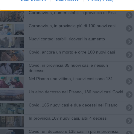
Pisano
Coronavirus, numeri stabili in provincia di Pisa
Coronavirus, in provincia più di 100 nuovi casi
Nuovi contagi stabili, ricoveri in aumento
Covid, ancora un morto e oltre 100 nuovi casi
Covid, in provincia 85 nuovi casi e nessun
decesso
Nel Pisano una vittima, i nuovi casi sono 131
Un altro decesso nel Pisano, 136 nuovi casi Covid
Covid, 165 nuovi casi e due decessi nel Pisano
In provincia 107 nuovi casi, altri 4 decessi
Covid, un decesso e 135 casi in più in provincia