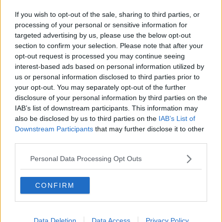
Pisa e provincia, l'epidemia rallenta
If you wish to opt-out of the sale, sharing to third parties, or
Secondo giorno consecutivo con 6 morti nel
processing of your personal or sensitive information for
Pisano
targeted advertising by us, please use the below opt-out
section to confirm your selection. Please note that after your
Nel Pisano nuovi casi sotto i cento, quattro morti
opt-out request is processed you may continue seeing
interest-based ads based on personal information utilized by
Coronavirus, altre 6 morti e 66 nuovi casi
us or personal information disclosed to third parties prior to
your opt-out. You may separately opt-out of the further
Coronavirus, in provincia un morto e 28 nuovi
disclosure of your personal information by third parties on the
casi
IAB’s list of downstream participants. This information may
Covid, giornata senza decessi, 83 casi nuovi
also be disclosed by us to third parties on the
IAB’s List of
Downstream Participants
that may further disclose it to other
Coronavirus, contagi stabili ma altri 3 decessi
third parties.
Coronavirus, 21 i nuovi casi in provincia di Pisa
Personal Data Processing Opt Outs
Covid-19, un decesso e trenta positivi in più
CONFIRM
Covid, in provincia di Pisa un giorno senza morti
Data Deletion
Data Access
Privacy Policy
Coronavirus, terzo giorno senza decessi nel