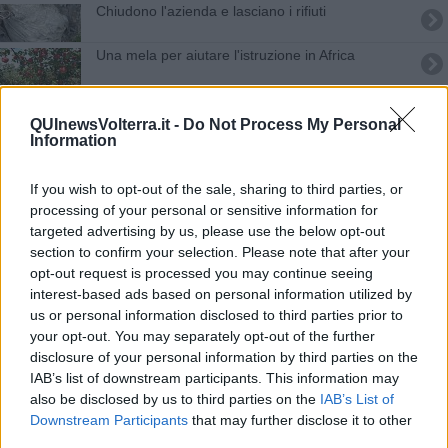
Chiudono l'azienda e lasciano i rifiuti
Una mela per aiutare l'istruzione in Africa
Ambulatori di allergologia, posti riservati
QUInewsVolterra.it -
Do Not Process My Personal
Information
Le misure di sicurezza per Capodanno
A San Valentino l'Elba è l'isola degli innamorati
If you wish to opt-out of the sale, sharing to third parties, or
processing of your personal or sensitive information for
Sla, alla doccia Rossi preferisce un assegno
targeted advertising by us, please use the below opt-out
section to confirm your selection. Please note that after your
opt-out request is processed you may continue seeing
Dopo la festa medievale si aspetta l'astiludio
interest-based ads based on personal information utilized by
us or personal information disclosed to third parties prior to
VolaTerra raddoppia fra gusto e cultura del cibo
your opt-out. You may separately opt-out of the further
disclosure of your personal information by third parties on the
Il Santucci festeggia gli studenti da 8 e più
IAB’s list of downstream participants. This information may
also be disclosed by us to third parties on the
IAB’s List of
Vendeva prodotti vietati e borse senza conformità
Downstream Participants
that may further disclose it to other
third parties.