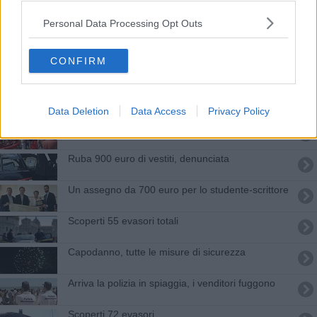
12 borse di studio per il classico e il geometri
Personal Data Processing Opt Outs
Borse di studio, bando per gli studenti più bravi
CONFIRM
Vannacci chiude la campagna toscana della
Lega, “La sinistra è finita”
Borse di studio per le scuole superiori
Data Deletion
Data Access
Privacy Policy
Abusivi in spiaggia: sequestrati anche alimenti
​Ruba 900 euro di vestiti, denunciata
Un assegno da 700 euro per lo studente-scrittore
Scoperti 55 evasori totali
Capodanno, tutte le misure di sicurezza
Arriva la polizia in spiaggia, i venditori fuggono
Scoperti 72 evasori