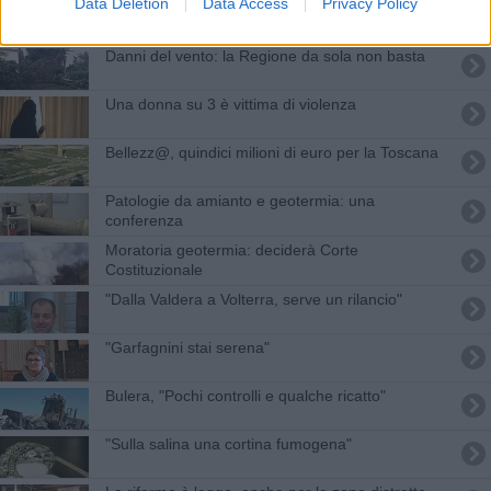
Data Deletion
Data Access
Privacy Policy
Smith, per Donzelli e Ceccardi colpe della
Regione
Danni del vento: la Regione da sola non basta
Una donna su 3 è vittima di violenza
Bellezz@, quindici milioni di euro per la Toscana
Patologie da amianto e geotermia: una
conferenza
Moratoria geotermia: deciderà Corte
Costituzionale
"Dalla Valdera a Volterra, serve un rilancio"
"Garfagnini stai serena"
Bulera, "Pochi controlli e qualche ricatto"
"Sulla salina una cortina fumogena"