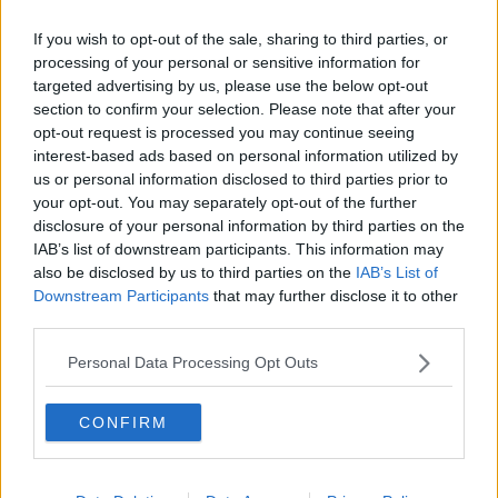
Lari "L'unità del partito è un richiamo al lavoro"
If you wish to opt-out of the sale, sharing to third parties, or
processing of your personal or sensitive information for
​Pd, i sindaci chiedono una nuova stagione
targeted advertising by us, please use the below opt-out
section to confirm your selection. Please note that after your
Pd Pisa:"Sconfitta dolorosa, faremo opposizione"
opt-out request is processed you may continue seeing
interest-based ads based on personal information utilized by
Anci Toscana riparte da Sara Biagiotti
us or personal information disclosed to third parties prior to
your opt-out. You may separately opt-out of the further
"Con una popolazione che invecchia è essenziale
disclosure of your personal information by third parties on the
mantenere l'RSA"
IAB’s list of downstream participants. This information may
Geotermia: sei mesi per stabilire i criteri
also be disclosed by us to third parties on the
IAB’s List of
Downstream Participants
that may further disclose it to other
Smith, Pieroni manifesterà accanto ai lavoratori
third parties.
Pieroni su Smith: inaccettabile per la valdicecina
Personal Data Processing Opt Outs
Chiusura uffici postali: le reazioni
CONFIRM
La donna del rally fa arrabbiare il sindaco