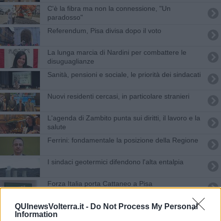
C'è la fibra ma non la connessione, "Un
paradosso"
Referendum, Pisa divisa dopo il voto
La lunga marcia di Nardini per combattere le
disuguaglianze
Sanità, pensioni e sociale, le priorità dei sindacati
Nuovi residenti cercasi, in particolare stranieri
L'agenda di Zambito punta sui diritti, il lavoro e la
salute
Ferrini: fondamentale la posizione della Regione
I sindaci geotermici difendono l'alta entalpia
Forza Italia porta Cattaneo a Pisa
Ferrini: "le risorse della geotermia vanno
QUInewsVolterra.it -
Do Not Process My Personal
Information
impiegate per lo sviluppo del territorio"