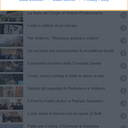
Una carovana di auto in difesa dell'ospedale
La festa del Corpo di Polizia Penitenziaria
I volti in attesa di un sorriso
Per Volterra, "Mancano pulizia e ordine"
Un accordo per promuovere le eccellenze locali
Il secondo incontro della Consulta Sanità
Covid, nuovi contagi in tutte le fasce di età
Valutati gli ospedali di Pontedera e Volterra
Il Premio Fellini di Anc a Patrizia Salvadori
L'arte entra in banca con le opere di Bolli
Patto per il clima, il Comune si impegna