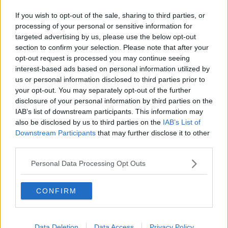
Ospedale, "Facciamo chiarezza"
If you wish to opt-out of the sale, sharing to third parties, or
processing of your personal or sensitive information for
In provincia 107 nuovi casi, altri 4 decessi
targeted advertising by us, please use the below opt-out
section to confirm your selection. Please note that after your
Covid, un decesso e 135 casi in più in provincia
opt-out request is processed you may continue seeing
interest-based ads based on personal information utilized by
Smart working: in Toscana il trend continua a
us or personal information disclosed to third parties prior to
crescere
your opt-out. You may separately opt-out of the further
La carica dei 500 agriturismi pronti a riaprire
disclosure of your personal information by third parties on the
IAB’s list of downstream participants. This information may
Covid, ancora tre morti e 117 nuovi casi
also be disclosed by us to third parties on the
IAB’s List of
Downstream Participants
that may further disclose it to other
Covid-19, ancora 4 morti, 91 i nuovi casi
third parties.
"La sanità territoriale va potenziata"
Personal Data Processing Opt Outs
Comics and fantasy in arrivo
CONFIRM
Aperture e Postamat, incontro con Poste Italiane
Data Deletion
Data Access
Privacy Policy