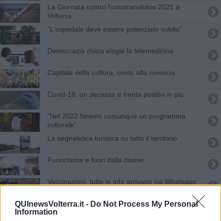
La Giornata contro l’omotransfobia 2021 a
Volterra
"L'ospedale deve essere potenziato subito"
Democrazia civica elogia la telemedicina
Capitale della cultura, conto alla rovescia
Covid-19, un decesso e trenta positivi in più
"Nel 2022 faremo comunque un programma
culturale"
La segnaletica turistica su tutto il territorio
​Fuoriclasse e fuori dalla classe
Vaccinazioni, tutte le info arrivano via Whatsapp
Lo sport contro il fumo
QUInewsVolterra.it -
Do Not Process My Personal
Information