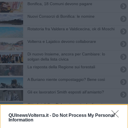
Bonifica, 18 Comuni devono pagare
Nuovi Consorzi di Bonifica: le nomine
Rotatoria fra Valdera e Valdicecina, ok di Moschi
Volterra e Lajatico devono collaborare
Di nuovo Insieme, ancora per Cambiare: lo
solgan della lista civica
La risposta della Regione sui forestali
A Buriano niente compostaggio? Bene così
Gli ex lavoratori Smith esposti all'amianto?
Cittadini di San Dalmazio contro la discarica
QUInewsVolterra.it -
Do Not Process My Personal
Due incendi di sterpaglie: pompieri in azione
Information