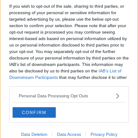
Consorzio Bonifica: sospeso aumento del
If you wish to opt-out of the sale, sharing to third parties, or
direttore
processing of your personal or sensitive information for
L’ingegneria ai tempi degli etruschi
targeted advertising by us, please use the below opt-out
section to confirm your selection. Please note that after your
Un patto per viabilità, sanità ed economia
opt-out request is processed you may continue seeing
interest-based ads based on personal information utilized by
L'ultimo scontro politico è sull'erba sintetica
us or personal information disclosed to third parties prior to
your opt-out. You may separately opt-out of the further
"Rischio idrogeologico, risorse e priorità"
disclosure of your personal information by third parties on the
IAB’s list of downstream participants. This information may
Lavori sui fossi, report del Consorzio di bonifica
also be disclosed by us to third parties on the
IAB’s List of
Downstream Participants
that may further disclose it to other
A Moschi piace l'idea di Macelloni
third parties.
Personal Data Processing Opt Outs
Elezioni consorzio di bonifica, le liste in campo
Il Contratto di fiume fa passi avanti
CONFIRM
Fiume Cecina, perplessità sul taglio degli alberi
Data Deletion
Data Access
Privacy Policy
"Che ci fa ancora l'amianto in zone sensibili?"