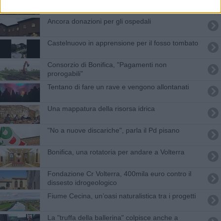
Ancora donazioni per gli ospedali
Castelnuovo in apprensione per il fosso tombato
Consorzio di Bonifica, "Pagamenti non
prorogabili"
Tentano di fare un rave e vengono allontanati
Una mappatura della risorsa idrica
"No a nuove discariche", parla il Pd pisano
Bonifica, una rotatoria per andare a Volterra
Fondazione Cr Volterra, 400mila euro contro il
dissesto idrogeologico
Fiume Cecina, un’oasi naturalistica tra i progetti
La "truffa della ballerina" colpisce anche a