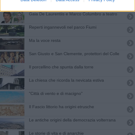
Cresce la ​Società Chimica Larderello
Gaia De Laurentiis e Marco Columbro a teatro
Reperti ingannevoli nel parco Fiumi
Ma la voce resta
San Giusto e San Clemente, protettori del Colle
Il porcellino che spunta dalla torre
La chiesa che ricorda la nevicata estiva
"Città di vento e di macigno"
Il Fascio littorio ha origini etrusche
Le antiche origini della democrazia volterrana
Le storie di vita e di anarchie