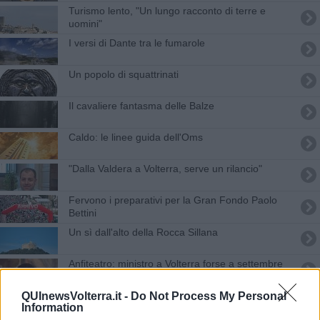
Turismo lento, "Un lungo racconto di terre e
uomini"
I versi di Dante tra le fumarole
Un popolo di squattrinati
Il cavaliere fantasma delle Balze
Caldo: le linee guida dell'Oms
"Dalla Valdera a Volterra, serve un rilancio"
Fervono i preparativi per la Gran Fondo Paolo
Bettini
Un sì dall'alto della Rocca Sillana
Anfiteatro: ministro a Volterra forse a settembre
"La soprintendenza salvi la Pieve"
QUInewsVolterra.it -
Do Not Process My Personal
Information