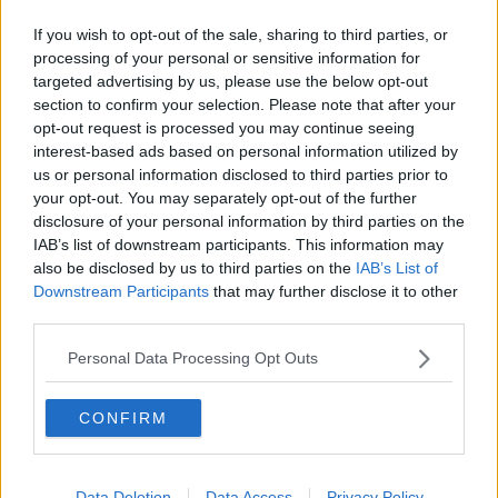
Anfiteatro: scavi finanziati dalla collettività
If you wish to opt-out of the sale, sharing to third parties, or
processing of your personal or sensitive information for
Un open day all'anfiteatro
targeted advertising by us, please use the below opt-out
section to confirm your selection. Please note that after your
In processione il Crocifisso nero del Seicento
opt-out request is processed you may continue seeing
interest-based ads based on personal information utilized by
L'anfiteatro svela le sue meraviglie
us or personal information disclosed to third parties prior to
your opt-out. You may separately opt-out of the further
Da Ginevra a Larderello, studenti e geotermia
disclosure of your personal information by third parties on the
IAB’s list of downstream participants. This information may
Geotermia: produzione record nel 2013
also be disclosed by us to third parties on the
IAB’s List of
Downstream Participants
that may further disclose it to other
Il Novecento dei ragazzi in un video
third parties.
Un dialogo ironico con Steve Jobs
Personal Data Processing Opt Outs
U.S.D. Pomarance Calcio: una storia lunga
CONFIRM
mezzo secolo
Le moto... a tutto a vapore
Data Deletion
Data Access
Privacy Policy