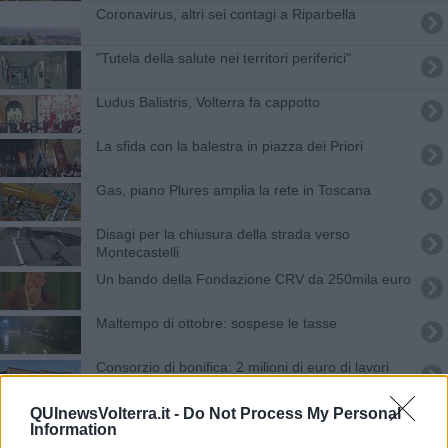
Coronavirus, altri sei contagi a Riparbella
"Tutela della salute nei territori periferici"
Ludus Balistris, Volterra fa cappotto
La sfida con la balestra in piazza dei Priori
Gas, piano Plures amplia la rete in Toscana
Disagi per la chiusura della strada verso
Montecastelli
Un bando della Fondazione CRV da 250mila euro
Maltempo di ottobre: sospese le tasse
Consorzio di bonifica: 2 milioni di euro di lavori
Consorzio: 24mila euro in più per il direttore
QUInewsVolterra.it -
Do Not Process My Personal
Information