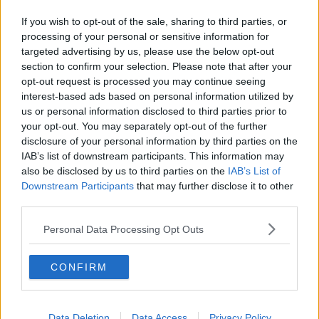
Terremoto con epicentro nei pressi di Monteverdi
If you wish to opt-out of the sale, sharing to third parties, or
Per non dimenticare gli 83 minatori di Niccioleta
processing of your personal or sensitive information for
targeted advertising by us, please use the below opt-out
section to confirm your selection. Please note that after your
Bandiere in cielo, 35 anni dopo
opt-out request is processed you may continue seeing
interest-based ads based on personal information utilized by
Ai padroni di casa il Bravio 2014
us or personal information disclosed to third parties prior to
your opt-out. You may separately opt-out of the further
Le strade della Valdicecina arrivano in Regione
disclosure of your personal information by third parties on the
IAB’s list of downstream participants. This information may
E' ancora medioevo: si sfidano i balestrieri
also be disclosed by us to third parties on the
IAB’s List of
Downstream Participants
that may further disclose it to other
Minacce e danneggiamenti per confini e pascoli
third parties.
I risultati del Trofeo Indoor
Personal Data Processing Opt Outs
Filippo e Marco, sbandieratori in India
CONFIRM
Enel ha ricordato Antonella, Maurizio e Paolo
Data Deletion
Data Access
Privacy Policy
La disfida dei balestrieri