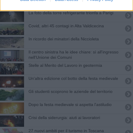
La foto della torre refrigerante trionfa a Parigi
Covid, altri 45 contagi in Alta Valdicecina
In ricordo dei minatori della Niccioleta
Il centro sinistra ha le idee chiare: sì all'ingresso
nell'Unione dei Comuni
Stelle al Merito del Lavoro in geotermia
Un'altra edizione col botto della festa medievale
Gli studenti scoprono le aziende del territorio
Dopo la festa medievale si aspetta l'astiludio
Crisi della siderurgia: aiuti ai lavoratori
27 nuovi ambiti per il turismo in Toscana