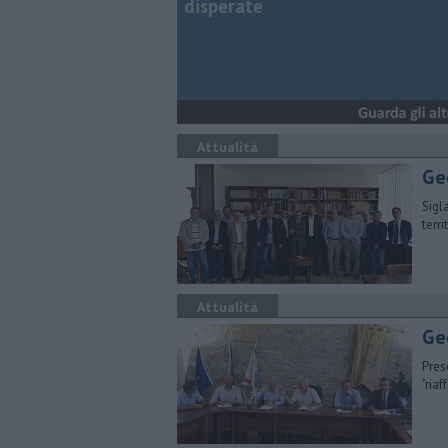
disperate
Attualità
Ge
Sigl
terr
Attualità
Ge
Pres
"ria