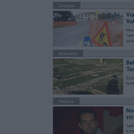
Cronaca
Via
Vol
Mosc
"ser
sicu
Attualità
Bel
To
Ecco
fond
Politica
No
str
Garf
il r