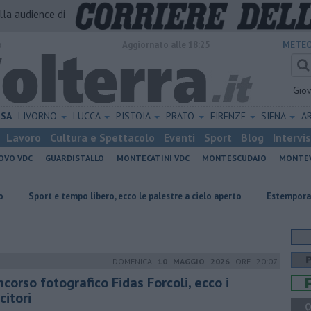
alla audience di
o
Aggiornato alle 18:25
METEO
Gio
ISA
LIVORNO
LUCCA
PISTOIA
PRATO
FIRENZE
SIENA
A
Lavoro
Cultura e Spettacolo
Eventi
Sport
Blog
Intervi
OVO VDC
GUARDISTALLO
MONTECATINI VDC
MONTESCUDAIO
MONTE
tempo libero, ecco le palestre a cielo aperto
Estemporanea di Pittura, 
DOMENICA
10 MAGGIO 2026
ORE 20:07
corso fotografico Fidas Forcoli, ecco i
citori
Q