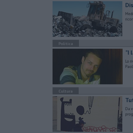
Dis
Medi
rico
Politica
"I 
Lo r
Paol
Cultura
Tu
​Da 
prog