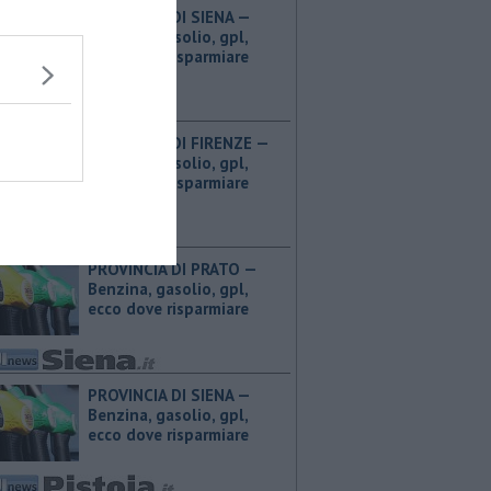
PROVINCIA DI SIENA — ​
Benzina, gasolio, gpl,
ecco dove risparmiare
PROVINCIA DI FIRENZE — ​
Benzina, gasolio, gpl,
ecco dove risparmiare
PROVINCIA DI PRATO — ​
Benzina, gasolio, gpl,
ecco dove risparmiare
PROVINCIA DI SIENA — ​
Benzina, gasolio, gpl,
ecco dove risparmiare