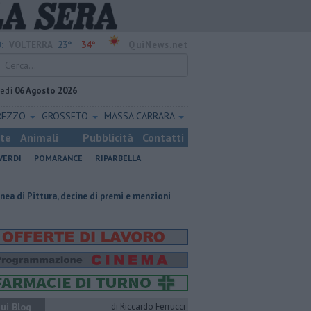
23°
34°
:
VOLTERRA
QuiNews.net
vedì
06 Agosto 2026
REZZO
GROSSETO
MASSA CARRARA
ste
Animali
Pubblicità
Contatti
VERDI
POMARANCE
RIPARBELLA
decine di premi e menzioni
Misericordie Pisane, Novi confermato presi
ui Blog
di Riccardo Ferrucci