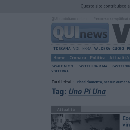
Questo sito contribuisce 
QUI
quotidiano online.
Percorso semplificat
TOSCANA
VOLTERRA
VALDERA
CUOIO
P
Home
Cronaca
Politica
Attualità
CASALE M.MO
CASTELLINA M.MA
CASTELNU
VOLTERRA
esidente
Tariffe del teleriscaldamento, nessun aumento
Tutti i titoli:
Sport e 
Tag:
Uno Pi Una
Attualità
Con
vin