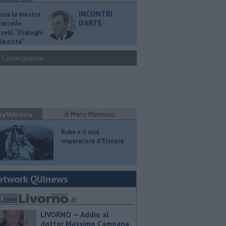
INCONTRI
ucca la mostra
D'ARTE
Marcello
selli “Dialoghi
la città"
Condoglianze
raVolterra
di Mario Mannucci
​Bube e il vice
imperatore d'Etiopia
etwork QUInews
LIVORNO — Addio al
dottor Massimo Campana,