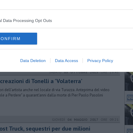
sessore Moschi replica al sindaco Millozzi: "nella cartellonistica della
à della Piaggio manca del tutto Volterra"
l Data Processing Opt Outs
LUNEDÌ
29 GIUGNO 2015
ORE 11:47
me avviare un'impresa? Consigli ai giovani
CONFIRM
arlerà di start up e dei progetti regionali all'incontro promosso
'ambito di Giovanisì
Data Deletion
Data Access
Privacy Policy
SABATO
03 OTTOBRE 2015
ORE 19:45
creazioni di Tonelli a 'Volaterra'
vori dell'artista anche nel locale di via Turazza. Anteprima del video
ole a Perdere" a quarant'anni dalla morte di Pier Paolo Pasolini
GIOVEDÌ
04 MAGGIO 2017
ORE 09:21
ost Truck, sequestri per due milioni