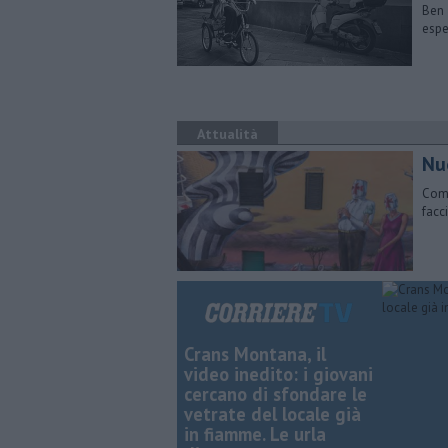
Ben 
esper
Attualità
Nu
Comu
facc
Crans Montana, il
video inedito: i giovani
cercano di sfondare le
vetrate del locale già
in fiamme. Le urla