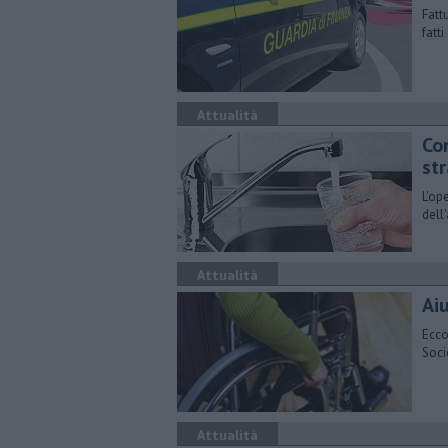
Fatt
fatt
Attualità
Con
st
L'ope
dell
Attualità
Aiu
Ecco
Soci
Attualità