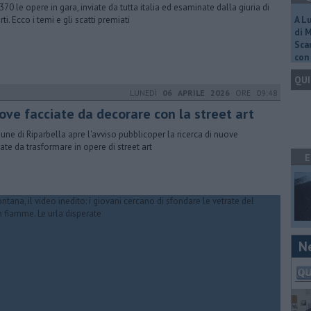
370 le opere in gara, inviate da tutta italia ed esaminate dalla giuria di
ti. Ecco i temi e gli scatti premiati
A L
di 
Scar
con 
QUI
LUNEDÌ
06 APRILE 2026
ORE 09:48
ove facciate da decorare con la street art
ne di Riparbella apre l'avviso pubblicoper la ricerca di nuove
iate da trasformare in opere di street art
E
N