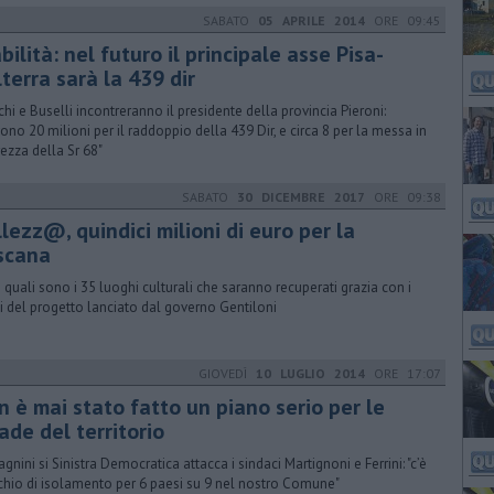
SABATO
05 APRILE 2014
ORE 09:45
bilità: nel futuro il principale asse Pisa-
terra sarà la 439 dir
hi e Buselli incontreranno il presidente della provincia Pieroni: ​
vono 20 milioni per il raddoppio della 439 Dir, e circa 8 per la messa in
rezza della Sr 68"
SABATO
30 DICEMBRE 2017
ORE 09:38
lezz@, quindici milioni di euro per la
scana
 quali sono i 35 luoghi culturali che saranno recuperati grazia con i
i del progetto lanciato dal governo Gentiloni
GIOVEDÌ
10 LUGLIO 2014
ORE 17:07
n è mai stato fatto un piano serio per le
ade del territorio
agnini si Sinistra Democratica attacca i sindaci Martignoni e Ferrini: "c’è
ischio di isolamento per 6 paesi su 9 nel nostro Comune"