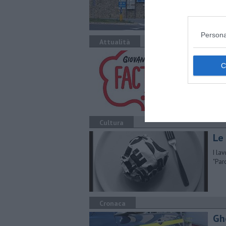
L'as
citt
Persona
Attualità
Co
Si p
nell
Cultura
Le 
I la
"Par
Cronaca
Gh