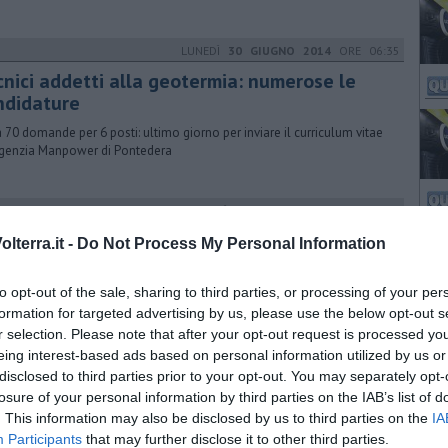
LUNEDÌ
30 GIUGNO 2014
ORE 06:35
cnici addetti alla geotermia: numerose le
ndidature
a 70 domande per 6 posti: ultimo giorno per inviare il curriculum vitae
agenzia Manpower di Pontedera
GIOVEDÌ
27 APRILE 2017
ORE 11:16
i sbandieratori gareggiano a Faenza
lterra.it -
Do Not Process My Personal Information
ruppo storico parteciperà al Torneo del Pellegrino di domenica 30
le, organizzato dal Rione Rosso con il campione Fabio Ciampelli
to opt-out of the sale, sharing to third parties, or processing of your per
formation for targeted advertising by us, please use the below opt-out s
r selection. Please note that after your opt-out request is processed y
eing interest-based ads based on personal information utilized by us or
MARTEDÌ
07 OTTOBRE 2014
ORE 19:30
disclosed to third parties prior to your opt-out. You may separately opt-
ontedera non è una direttrice né un
losure of your personal information by third parties on the IAB’s list of
. This information may also be disclosed by us to third parties on the
poluogo"
IA
Participants
that may further disclose it to other third parties.