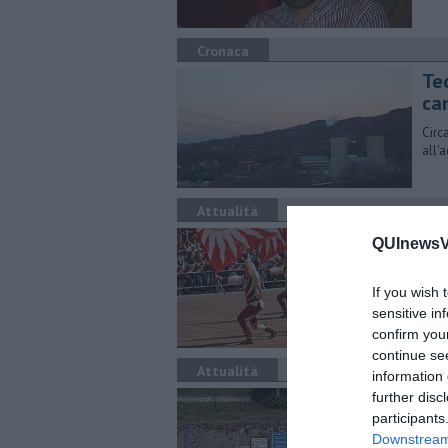
Cronaca
Te
ca
Circ
all'
Attualità
Gl
QUInewsVo
Il g
apri
If you wish 
sensitive in
confirm you
continue se
Attualità
information 
"P
further disc
participants
ca
Downstream 