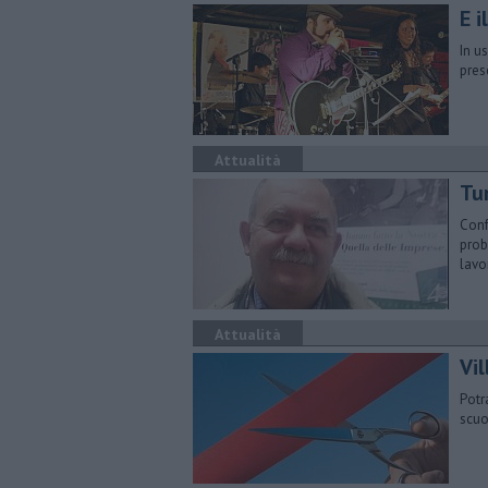
E i
In u
pres
Attualità
Tur
Conf
prob
lavo
Attualità
Vi
Potr
scuo