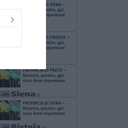
PROVINCIA DI SIENA — ​
Benzina, gasolio, gpl,
ecco dove risparmiare
PROVINCIA DI FIRENZE — ​
Benzina, gasolio, gpl,
ecco dove risparmiare
PROVINCIA DI PRATO — ​
Benzina, gasolio, gpl,
ecco dove risparmiare
PROVINCIA DI SIENA — ​
Benzina, gasolio, gpl,
ecco dove risparmiare