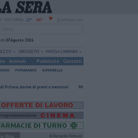
22°
36°
:
VOLTERRA
QuiNews.net
rdì
07 Agosto 2026
REZZO
GROSSETO
MASSA CARRARA
ste
Animali
Pubblicità
Contatti
VERDI
POMARANCE
RIPARBELLA
e di premi e menzioni
Misericordie Pisane, Novi confermato president
ui Blog
di Riccardo Ferrucci