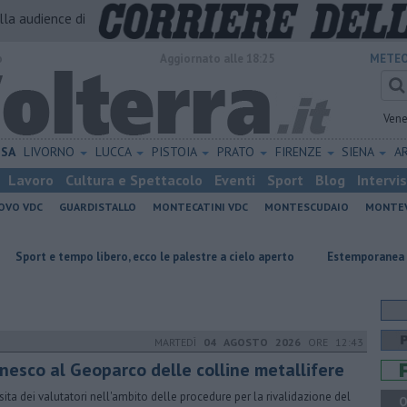
alla audience di
o
Aggiornato alle 18:25
METEO
Vene
ISA
LIVORNO
LUCCA
PISTOIA
PRATO
FIRENZE
SIENA
A
Lavoro
Cultura e Spettacolo
Eventi
Sport
Blog
Intervi
OVO VDC
GUARDISTALLO
MONTECATINI VDC
MONTESCUDAIO
MONTE
 libero, ecco le palestre a cielo aperto
Estemporanea di Pittura, decin
MARTEDÌ
04 AGOSTO 2026
ORE 12:43
Unesco al Geoparco delle colline metallifere
isita dei valutatori nell'ambito delle procedure per la rivalidazione del
Q