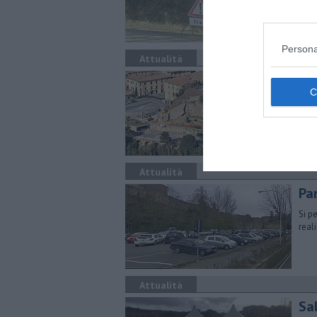
Il C
alcu
Persona
Attualità
Rot
L'as
cant
Attualità
Pa
Si pe
real
Attualità
Sa