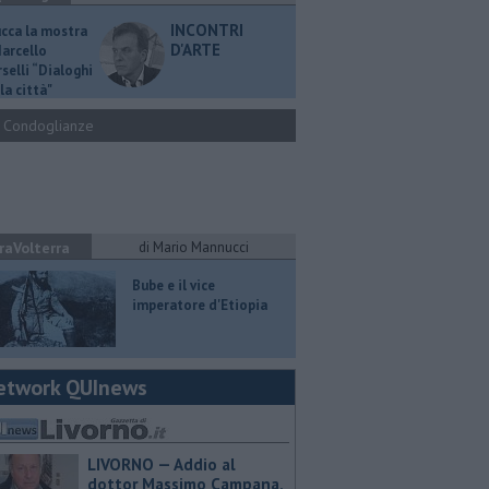
INCONTRI
ucca la mostra
D'ARTE
Marcello
selli “Dialoghi
la città"
Condoglianze
raVolterra
di Mario Mannucci
​Bube e il vice
imperatore d'Etiopia
etwork QUInews
LIVORNO — Addio al
dottor Massimo Campana,