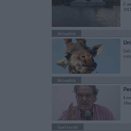
E' a
2013
Attualità
Uni
Dall
scel
Attualità
Per
Il n
18es
Spettacoli