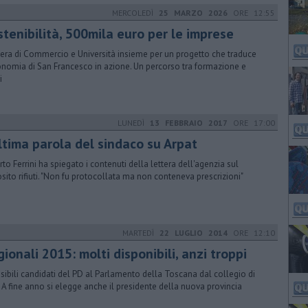
MERCOLEDÌ
25 MARZO 2026
ORE 12:55
stenibilità, 500mila euro per le imprese
ra di Commercio e Università insieme per un progetto che traduce
onomia di San Francesco in azione. Un percorso tra formazione e
i
LUNEDÌ
13 FEBBRAIO 2017
ORE 17:00
ultima parola del sindaco su Arpat
rto Ferrini ha spiegato i contenuti della lettera dell'agenzia sul
sito rifiuti. "Non fu protocollata ma non conteneva prescrizioni"
MARTEDÌ
22 LUGLIO 2014
ORE 12:10
ionali 2015: molti disponibili, anzi troppi
ssibili candidati del PD al Parlamento della Toscana dal collegio di
. A fine anno si elegge anche il presidente della nuova provincia