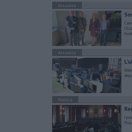
Attualità
So
Came
l’Ec
fond
Attualità
L'
Albe
depo
Politica
Reg
I po
Pisa