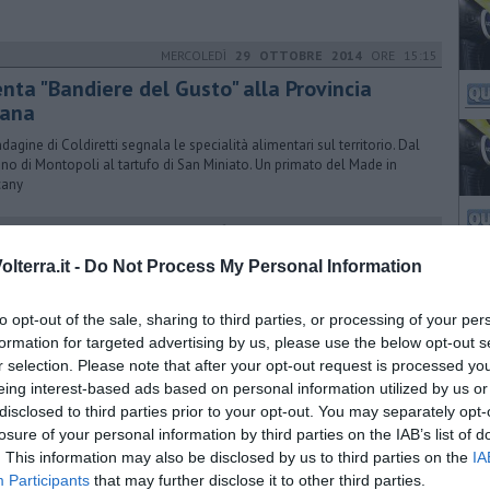
MERCOLEDÌ
29 OTTOBRE 2014
ORE 15:15
enta "Bandiere del Gusto" alla Provincia
sana
ndagine di Coldiretti segnala le specialità alimentari sul territorio. Dal
no di Montopoli al tartufo di San Miniato. Un primato del Made in
cany
MARTEDÌ
28 OTTOBRE 2014
ORE 15:05
sso delle Fanciulle: i pozzi secondo Gesto
lterra.it -
Do Not Process My Personal Information
ocietà difende il progetto di ricerca che prevede la realizzazione di
pozzi esplorativi sul fiume Cecina alla ricerca della bassa entalpia
to opt-out of the sale, sharing to third parties, or processing of your per
formation for targeted advertising by us, please use the below opt-out s
r selection. Please note that after your opt-out request is processed y
eing interest-based ads based on personal information utilized by us or
LUNEDÌ
26 GIUGNO 2017
ORE 15:06
disclosed to third parties prior to your opt-out. You may separately opt-
ovi investimenti per le strade, ma
losure of your personal information by third parties on the IAB’s list of
. This information may also be disclosed by us to third parties on the
ufficienti
IA
Participants
that may further disclose it to other third parties.