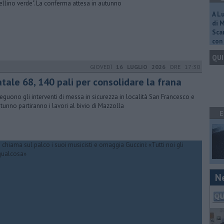
tellino verde". La conferma attesa in autunno
A L
di 
Scar
con 
QUI
GIOVEDÌ
16 LUGLIO 2026
ORE 17:30
tale 68, 140 pali per consolidare la frana
eguono gli interventi di messa in sicurezza in località San Francesco e
utunno partiranno i lavori al bivio di Mazzolla
E
N