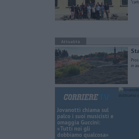
"car
Attualità
Sta
Pros
in a
Jovanotti chiama sul
palco i suoi musicisti e
omaggia Guccini:
«Tutti noi gli
dobbiamo qualcosa»