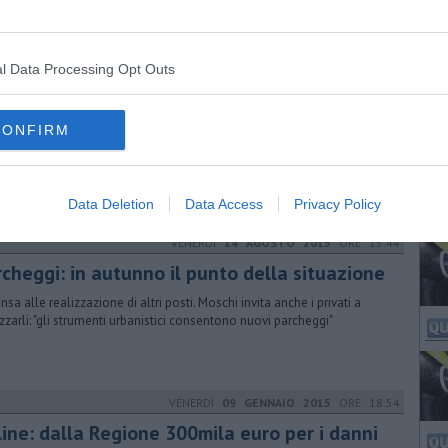
omune ricorrerà a un mutuo per affrontare il rifacimento urgente di
ne strade, ma i 200mila euro previsti non basteranno
l Data Processing Opt Outs
SABATO
25 FEBBRAIO 2017
ORE 17:06
atoria, Sperone, il 2017 dei lavori pubblici
CONFIRM
sessore alle opere pubbliche Moschi ha parlato di tutte le opere in
iere e in progettazione dal Comune. Primi risultati ad aprile
Data Deletion
Data Access
Privacy Policy
VENERDÌ
14 AGOSTO 2015
ORE 15:44
rcheggi: in autunno il punto della situazione
nsa alle realizzazione di altri posti. Moschi invita anche i privati a
izzarli: "gli strumenti urbanistici consentono nuovi parcheggi"
VENERDÌ
09 GENNAIO 2015
ORE 18:54
line: dalla Regione 300mila euro per i danni