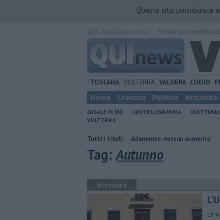
Questo sito contribuisce 
QUI
quotidiano online.
Percorso semplificat
TOSCANA
VOLTERRA
VALDERA
CUOIO
P
Home
Cronaca
Politica
Attualità
CASALE M.MO
CASTELLINA M.MA
CASTELNU
VOLTERRA
nte
Tariffe del teleriscaldamento, nessun aumento
Tutti i titoli:
Sport e tempo
Tag:
Autunno
Attualità
L'
La v