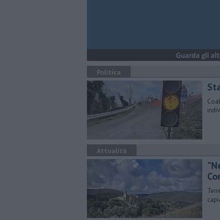
Politica
Sta
Coali
indiv
Attualità
"N
Co
Terr
capi