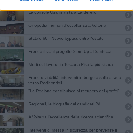
La console Usa in visita a Larderello
Ortopedia, numeri d'eccellenza a Volterra
Statale 68, "Nuovo bypass entro l'estate"
Prende il via il progetto Stem Up al Santucci
Morti sul lavoro, in Toscana Pisa la più sicura
Frane e viabilità: interventi in borgo e sulla strada
verso Radicondoli
"La Regione contribuisca al recupero dei graffiti"
Regionali, le biografie dei candidati Pd
A Volterra l’eccellenza della ricerca scientifica
Interventi di messa in sicurezza per prevenire il