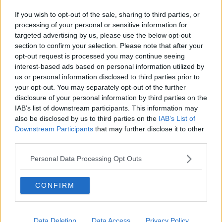
"Spazio Volterra", rivive l'ex ospedale civico
If you wish to opt-out of the sale, sharing to third parties, or
Decreto rinnovabili, le Regioni contro il governo
processing of your personal or sensitive information for
targeted advertising by us, please use the below opt-out
section to confirm your selection. Please note that after your
Il drone salvavita si alza in volo
opt-out request is processed you may continue seeing
interest-based ads based on personal information utilized by
Esce studente e torna da ricercatore del
Sant'Anna
us or personal information disclosed to third parties prior to
your opt-out. You may separately opt-out of the further
Protezione civile, pronto il centro operativo
disclosure of your personal information by third parties on the
IAB’s list of downstream participants. This information may
Gli alunni alle prese con le sfide di Leonardo
also be disclosed by us to third parties on the
IAB’s List of
Downstream Participants
that may further disclose it to other
L'ingegnere in classe per parlare di sicurezza
third parties.
Biglietto unico e idrogeno per rilanciare il treno
Personal Data Processing Opt Outs
Un treno per la Valdicecina
CONFIRM
Soltanto un'azienda su dieci prevede assunzioni
Data Deletion
Data Access
Privacy Policy
Il lavoro c'è ma i lavoratori non si trovano