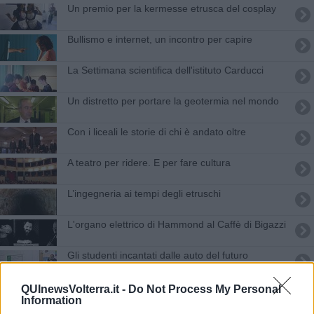
Un premio per la kermesse etrusca del cosplay
Bullismo e internet, un incontro per capire
La Settimana scientifica dell'istituto Carducci
Un distretto per portare la geotermia nel mondo
Con i liceali le storie di chi è andato oltre
A teatro per ridere. E per fare cultura
L’ingegneria ai tempi degli etruschi
L'organo elettrico di Hammond al Caffè di Bigazzi
Gli studenti incantati dalle auto del futuro
Successo per la festa della robotica
QUInewsVolterra.it -
Do Not Process My Personal
Information