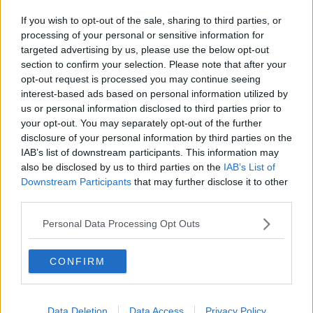
Taglio del nastro del nuovo centro di raccolta
If you wish to opt-out of the sale, sharing to third parties, or
Porta a porta, parte la consegna dei kit
processing of your personal or sensitive information for
targeted advertising by us, please use the below opt-out
E' partito il porta a porta
section to confirm your selection. Please note that after your
opt-out request is processed you may continue seeing
interest-based ads based on personal information utilized by
Il Premio Fellini di Anc a Patrizia Salvadori
us or personal information disclosed to third parties prior to
your opt-out. You may separately opt-out of the further
Una app per la raccolta differenziata
disclosure of your personal information by third parties on the
IAB’s list of downstream participants. This information may
Tirreno Adriatico, a Philipsen la seconda tappa
also be disclosed by us to third parties on the
IAB’s List of
Downstream Participants
that may further disclose it to other
Il crollo delle mura cambia la viabilità
third parties.
Per la prima volta in città la Fiamma Olimpica
Personal Data Processing Opt Outs
Disagi per la chiusura della strada verso
Montecastelli
CONFIRM
Energia Ambiente, personale in sciopero
'Il Seme ed il Mare' da Casole al cinema
Data Deletion
Data Access
Privacy Policy