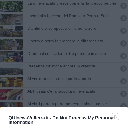
La differenziata cresce come la Tari, ecco perché
Lavori alla Lecceta dei Ponti e a Porta a Selci
Da rifiuto a compost a chilometro zero
Il porta a porta fa crescere la differenziata
Drammatico incidente, tre persone investite
Presenze turistiche ancora in crescita
Al via la raccolta rifiuti porta a porta
Abiti usati, c'è la raccolta differenziata
Al via il porta a porta per centinaia di utenze
Voragine a San Michele, lavori "Indifferibili"
QUInewsVolterra.it -
Do Not Process My Personal
Information