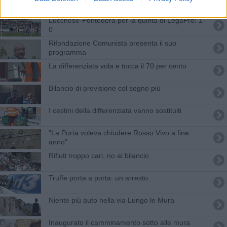
Lucchese-Pontedera per la quinta di LegaPro: 1-
0
Rifondazione Comunista presenta il suo
programma
La differenziata vola e tocca il 70 per cento
Bilancio di previsione col segno più
I cestini della differenziata vanno sostituiti
"La Porta voleva chiudere Rosso Vivo a fine
anno"
Rifiuti troppo cari, no al bilancio
Truffe porta a porta: un arresto
Niente più auto nella via Lungo le Mura
Inaugurato il camminamento sotto alle mura